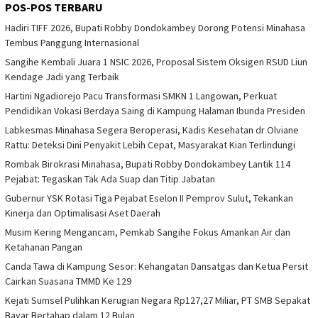
POS-POS TERBARU
Hadiri TIFF 2026, Bupati Robby Dondokambey Dorong Potensi Minahasa
Tembus Panggung Internasional
Sangihe Kembali Juara 1 NSIC 2026, Proposal Sistem Oksigen RSUD Liun
Kendage Jadi yang Terbaik
Hartini Ngadiorejo Pacu Transformasi SMKN 1 Langowan, Perkuat
Pendidikan Vokasi Berdaya Saing di Kampung Halaman Ibunda Presiden
Labkesmas Minahasa Segera Beroperasi, Kadis Kesehatan dr Olviane
Rattu: Deteksi Dini Penyakit Lebih Cepat, Masyarakat Kian Terlindungi
Rombak Birokrasi Minahasa, Bupati Robby Dondokambey Lantik 114
Pejabat: Tegaskan Tak Ada Suap dan Titip Jabatan
Gubernur YSK Rotasi Tiga Pejabat Eselon II Pemprov Sulut, Tekankan
Kinerja dan Optimalisasi Aset Daerah
Musim Kering Mengancam, Pemkab Sangihe Fokus Amankan Air dan
Ketahanan Pangan
Canda Tawa di Kampung Sesor: Kehangatan Dansatgas dan Ketua Persit
Cairkan Suasana TMMD Ke 129
Kejati Sumsel Pulihkan Kerugian Negara Rp127,27 Miliar, PT SMB Sepakat
Bayar Bertahap dalam 12 Bulan