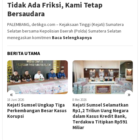
Tidak Ada Friksi, Kami Tetap
Bersaudara
PALEMBANG, detikgo.com – Kejaksaan Tinggi (Kejati) Sumatera
Selatan bersama Kepolisian Daerah (Polda) Sumatera Selatan
menegaskan komitmen
Baca Selengkapnya
BERITA UTAMA
«
»
18 Juni 2026
8 Mei 2026
7
Kejati Sumsel Ungkap Tiga
Kejati Sumsel Selamatkan
K
,
Perkembangan Besar Kasus
Rp1,2 Triliun Uang Negara
T
Korupsi
dalam Kasus Kredit Bank,
D
n
Terdakwa Titipkan Rp591
P
Miliar