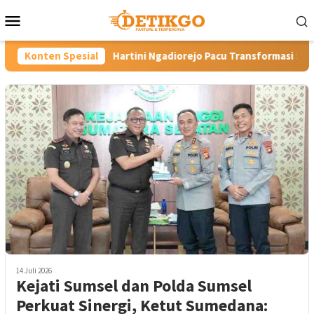
Loncat
Menu
ke
Mobile
konten
Hartini Ngadiorejo Pacu Transformasi SMKN 1 Langowan, Perku
Konten Spesial
14 Juli 2026
Kejati Sumsel dan Polda Sumsel
Perkuat Sinergi, Ketut Sumedana: