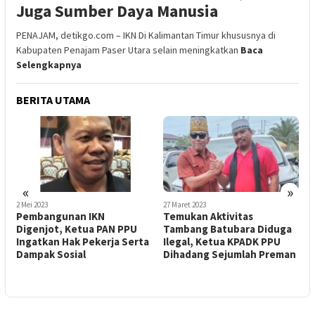
Juga Sumber Daya Manusia
PENAJAM, detikgo.com – IKN Di Kalimantan Timur khususnya di
Kabupaten Penajam Paser Utara selain meningkatkan
Baca
Selengkapnya
BERITA UTAMA
«
»
2 Mei 2023
27 Maret 2023
2
Pembangunan IKN
Temukan Aktivitas
A
Digenjot, Ketua PAN PPU
Tambang Batubara Diduga
B
Ingatkan Hak Pekerja Serta
Ilegal, Ketua KPADK PPU
Dampak Sosial
Dihadang Sejumlah Preman