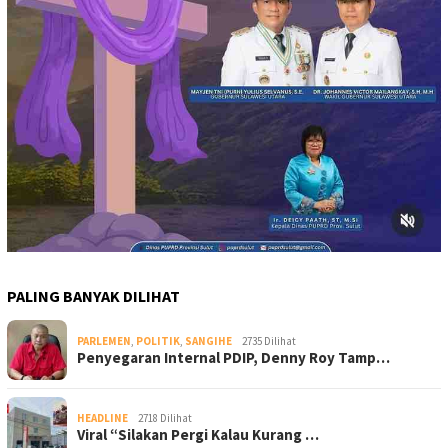
PALING BANYAK DILIHAT
PARLEMEN
,
POLITIK
,
SANGIHE
2735 Dilihat
Penyegaran Internal PDIP, Denny Roy Tamp…
HEADLINE
2718 Dilihat
Viral “Silakan Pergi Kalau Kurang …