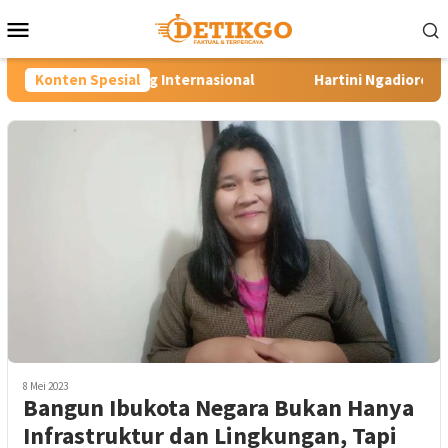
Loncat
Menu
ke
Mobile
konten
nternasional
Konten Spesial
Hartini Ngadiorejo Pacu Transformasi SMK
8 Mei 2023
Bangun Ibukota Negara Bukan Hanya
Infrastruktur dan Lingkungan, Tapi