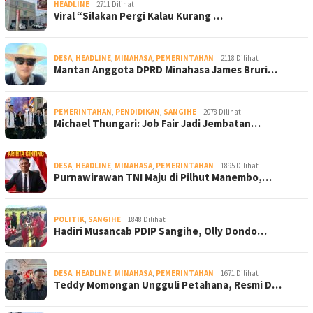
HEADLINE
2711 Dilihat
Viral “Silakan Pergi Kalau Kurang …
DESA
,
HEADLINE
,
MINAHASA
,
PEMERINTAHAN
2118 Dilihat
Mantan Anggota DPRD Minahasa James Bruri…
PEMERINTAHAN
,
PENDIDIKAN
,
SANGIHE
2078 Dilihat
Michael Thungari: Job Fair Jadi Jembatan…
DESA
,
HEADLINE
,
MINAHASA
,
PEMERINTAHAN
1895 Dilihat
Purnawirawan TNI Maju di Pilhut Manembo,…
POLITIK
,
SANGIHE
1848 Dilihat
Hadiri Musancab PDIP Sangihe, Olly Dondo…
DESA
,
HEADLINE
,
MINAHASA
,
PEMERINTAHAN
1671 Dilihat
Teddy Momongan Ungguli Petahana, Resmi D…