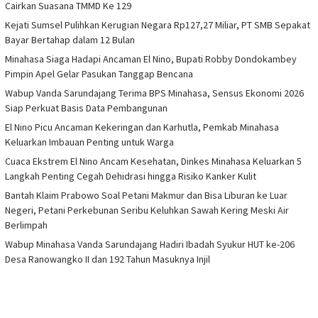
Cairkan Suasana TMMD Ke 129
Kejati Sumsel Pulihkan Kerugian Negara Rp127,27 Miliar, PT SMB Sepakat
Bayar Bertahap dalam 12 Bulan
Minahasa Siaga Hadapi Ancaman El Nino, Bupati Robby Dondokambey
Pimpin Apel Gelar Pasukan Tanggap Bencana
Wabup Vanda Sarundajang Terima BPS Minahasa, Sensus Ekonomi 2026
Siap Perkuat Basis Data Pembangunan
El Nino Picu Ancaman Kekeringan dan Karhutla, Pemkab Minahasa
Keluarkan Imbauan Penting untuk Warga
Cuaca Ekstrem El Nino Ancam Kesehatan, Dinkes Minahasa Keluarkan 5
Langkah Penting Cegah Dehidrasi hingga Risiko Kanker Kulit
Bantah Klaim Prabowo Soal Petani Makmur dan Bisa Liburan ke Luar
Negeri, Petani Perkebunan Seribu Keluhkan Sawah Kering Meski Air
Berlimpah
Wabup Minahasa Vanda Sarundajang Hadiri Ibadah Syukur HUT ke-206
Desa Ranowangko II dan 192 Tahun Masuknya Injil