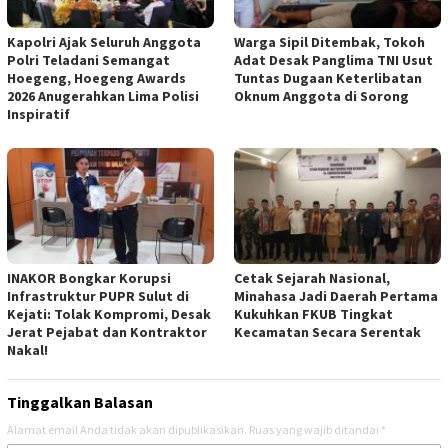
Kapolri Ajak Seluruh Anggota
Warga Sipil Ditembak, Tokoh
Polri Teladani Semangat
Adat Desak Panglima TNI Usut
Hoegeng, Hoegeng Awards
Tuntas Dugaan Keterlibatan
2026 Anugerahkan Lima Polisi
Oknum Anggota di Sorong
Inspiratif
INAKOR Bongkar Korupsi
Cetak Sejarah Nasional,
Infrastruktur PUPR Sulut di
Minahasa Jadi Daerah Pertama
Kejati: Tolak Kompromi, Desak
Kukuhkan FKUB Tingkat
Jerat Pejabat dan Kontraktor
Kecamatan Secara Serentak
Nakal!
Tinggalkan Balasan
Alamat email Anda tidak akan dipublikasikan.
Ruas yang wajib ditandai
*