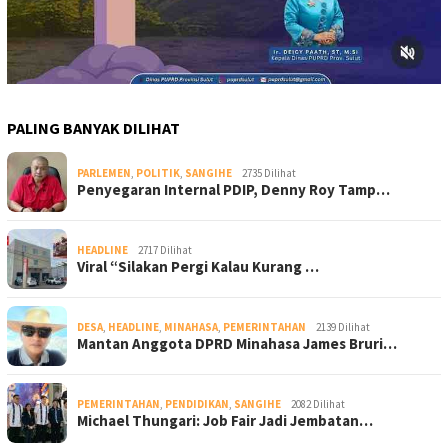
PALING BANYAK DILIHAT
PARLEMEN
,
POLITIK
,
SANGIHE
2735 Dilihat
Penyegaran Internal PDIP, Denny Roy Tamp…
HEADLINE
2717 Dilihat
Viral “Silakan Pergi Kalau Kurang …
DESA
,
HEADLINE
,
MINAHASA
,
PEMERINTAHAN
2139 Dilihat
Mantan Anggota DPRD Minahasa James Bruri…
PEMERINTAHAN
,
PENDIDIKAN
,
SANGIHE
2082 Dilihat
Michael Thungari: Job Fair Jadi Jembatan…