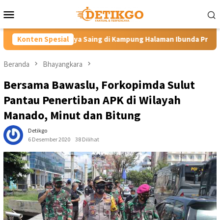
Loncat
Menu
ke
Mobile
konten
aing di Kampung Halaman Ibunda Presiden
Konten Spesial
Labkesmas Mina
Beranda
Bhayangkara
Bersama Bawaslu, Forkopimda Sulut
Pantau Penertiban APK di Wilayah
Manado, Minut dan Bitung
Detikgo
6 Desember 2020
38 Dilihat