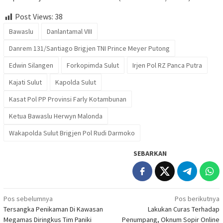
Post Views:
38
Bawaslu
Danlantamal VIII
Danrem 131/Santiago Brigjen TNI Prince Meyer Putong
Edwin Silangen
Forkopimda Sulut
Irjen Pol RZ Panca Putra
Kajati Sulut
Kapolda Sulut
Kasat Pol PP Provinsi Farly Kotambunan
Ketua Bawaslu Herwyn Malonda
Wakapolda Sulut Brigjen Pol Rudi Darmoko
SEBARKAN
Navigasi
Pos sebelumnya
Pos berikutnya
Tersangka Penikaman Di Kawasan
Lakukan Curas Terhadap
pos
Megamas Diringkus Tim Paniki
Penumpang, Oknum Sopir Online