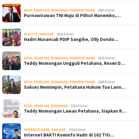
DESA
,
HEADLINE
,
MINAHASA
,
PEMERINTAHAN
1905 Dilihat
Purnawirawan TNI Maju di Pilhut Manembo,…
POLITIK
,
SANGIHE
1854 Dilihat
Hadiri Musancab PDIP Sangihe, Olly Dondo…
DESA
,
HEADLINE
,
MINAHASA
,
PEMERINTAHAN
1676 Dilihat
Teddy Momongan Ungguli Petahana, Resmi D…
DESA
,
HEADLINE
,
MINAHASA
,
PEMERINTAHAN
1649 Dilihat
Sukses Memimpin, Petahana Hukum Tua Lann…
DESA
,
HEADLINE
,
MINAHASA
1543 Dilihat
Teddy Momongan Lawan Petahana, Siapkan R…
PEMERINTAHAN
,
SANGIHE
1519 Dilihat
Internet BAKTI Kominfo Hadir di 102 Titi…