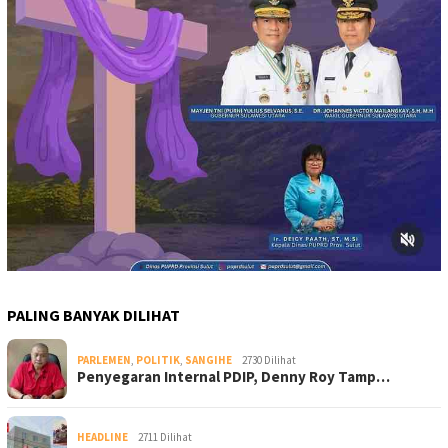
PALING BANYAK DILIHAT
PARLEMEN
,
POLITIK
,
SANGIHE
2730 Dilihat
Penyegaran Internal PDIP, Denny Roy Tamp…
HEADLINE
2711 Dilihat