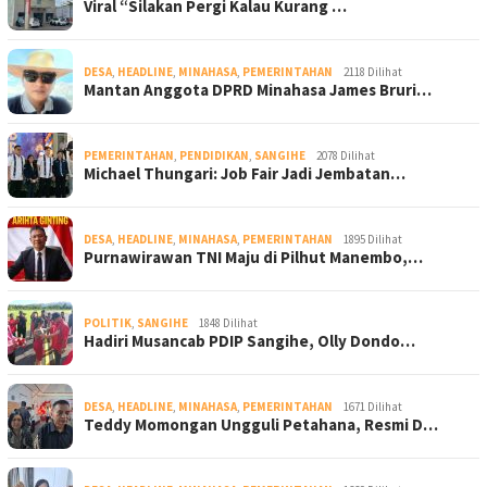
Viral “Silakan Pergi Kalau Kurang …
DESA
,
HEADLINE
,
MINAHASA
,
PEMERINTAHAN
2118 Dilihat
Mantan Anggota DPRD Minahasa James Bruri…
PEMERINTAHAN
,
PENDIDIKAN
,
SANGIHE
2078 Dilihat
Michael Thungari: Job Fair Jadi Jembatan…
DESA
,
HEADLINE
,
MINAHASA
,
PEMERINTAHAN
1895 Dilihat
Purnawirawan TNI Maju di Pilhut Manembo,…
POLITIK
,
SANGIHE
1848 Dilihat
Hadiri Musancab PDIP Sangihe, Olly Dondo…
DESA
,
HEADLINE
,
MINAHASA
,
PEMERINTAHAN
1671 Dilihat
Teddy Momongan Ungguli Petahana, Resmi D…