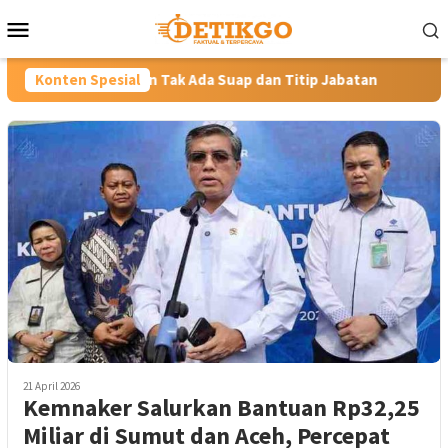
Loncat
Menu
ke
Mobile
konten
skan Tak Ada Suap dan Titip Jabatan
Konten Spesial
Gubernur YSK Rotas
21 April 2026
Kemnaker Salurkan Bantuan Rp32,25
Miliar di Sumut dan Aceh, Percepat