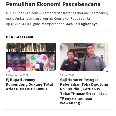
Pemulihan Ekonomi Pascabencana
MEDAN, detikgo.com — Kementerian Ketenagakerjaan (Kemnaker)
menyalurkan bantuan program Kemnaker Peduli senilai
Rp32.252.643.000 guna mempercepat
Baca Selengkapnya
BERITA UTAMA
«
»
13 September 2024
13 Juni 2024
7
Pj Bupati Jemmy
Gaji Honorer Petugas
M
Kumendong Dukung Total
Kebersihan Toba Dipotong
S
Atlet PON XXI Di Sumut
Rp 500 Ribu, Ketua PJS
A
Toba: “Human Error” atau
“Penyalahgunaan
Wewenang ?