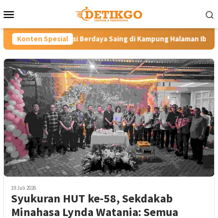
Loncat
Menu
ke
Mobile
konten
si Berdaya Saing di Kampung Halaman Ibunda Presiden
Konten Spesial
La
19 Juli 2026
Syukuran HUT ke-58, Sekdakab
Minahasa Lynda Watania: Semua