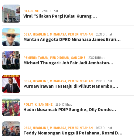
HEADLINE
2716 Dilihat
Viral “Silakan Pergi Kalau Kurang …
DESA
,
HEADLINE
,
MINAHASA
,
PEMERINTAHAN
2139 Dilihat
Mantan Anggota DPRD Minahasa James Bruri…
PEMERINTAHAN
,
PENDIDIKAN
,
SANGIHE
2082 Dilihat
Michael Thungari: Job Fair Jadi Jembatan…
DESA
,
HEADLINE
,
MINAHASA
,
PEMERINTAHAN
1903 Dilihat
Purnawirawan TNI Maju di Pilhut Manembo,…
POLITIK
,
SANGIHE
1854 Dilihat
Hadiri Musancab PDIP Sangihe, Olly Dondo…
DESA
,
HEADLINE
,
MINAHASA
,
PEMERINTAHAN
1675 Dilihat
Teddy Momongan Ungguli Petahana, Resmi D…