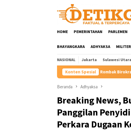
Loncat
ke
konten
HOME
PEMERINTAHAN
PARLEMEN
BHAYANGKARA
ADHYAKSA
MILITER
NASIONAL
Jakarta
Sulawesi Utar
Rombak Birokrasi Minahasa, Bupati Rob
Konten Spesial
Beranda
Adhyaksa
Breaking News, Bu
Panggilan Penyidik
Perkara Dugaan K