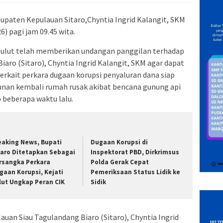
upaten Kepulauan Sitaro,Chyntia Ingrid Kalangit, SKM
6) pagi jam 09.45 wita.
Sulut telah memberikan undangan panggilan terhadap
aro (Sitaro), Chyntia Ingrid Kalangit, SKM agar dapat
erkait perkara dugaan korupsi penyaluran dana siap
nan kembali rumah rusak akibat bencana gunung api
 beberapa waktu lalu.
eaking News, Bupati
Dugaan Korupsi di
taro Ditetapkan Sebagai
Inspektorat PBD, Dirkrimsus
rsangka Perkara
Polda Gerak Cepat
gaan Korupsi, Kejati
Pemeriksaan Status Lidik ke
lut Ungkap Peran CIK
Sidik
lauan Siau Tagulandang Biaro (Sitaro), Chyntia Ingrid