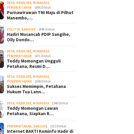
DESA
,
HEADLINE
,
MINAHASA
,
PEMERINTAHAN
1895 Dilihat
Purnawirawan TNI Maju di Pilhut
Manembo,…
POLITIK
,
SANGIHE
1848 Dilihat
Hadiri Musancab PDIP Sangihe,
Olly Dondo…
DESA
,
HEADLINE
,
MINAHASA
,
PEMERINTAHAN
1671 Dilihat
Teddy Momongan Ungguli
Petahana, Resmi D…
DESA
,
HEADLINE
,
MINAHASA
,
PEMERINTAHAN
1639 Dilihat
Sukses Memimpin, Petahana
Hukum Tua Lann…
DESA
,
HEADLINE
,
MINAHASA
1540 Dilihat
Teddy Momongan Lawan
Petahana, Siapkan R…
PEMERINTAHAN
,
SANGIHE
1513 Dilihat
Internet BAKTI Kominfo Hadir di