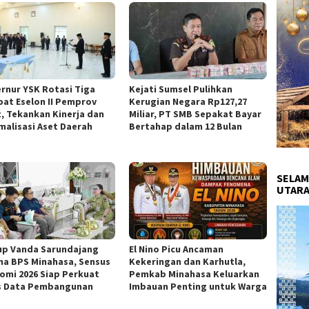
rnur YSK Rotasi Tiga
Kejati Sumsel Pulihkan
bat Eselon II Pemprov
Kerugian Negara Rp127,27
t, Tekankan Kinerja dan
Miliar, PT SMB Sepakat Bayar
malisasi Aset Daerah
Bertahap dalam 12 Bulan
SELAM
UTARA
p Vanda Sarundajang
El Nino Picu Ancaman
ma BPS Minahasa, Sensus
Kekeringan dan Karhutla,
omi 2026 Siap Perkuat
Pemkab Minahasa Keluarkan
s Data Pembangunan
Imbauan Penting untuk Warga