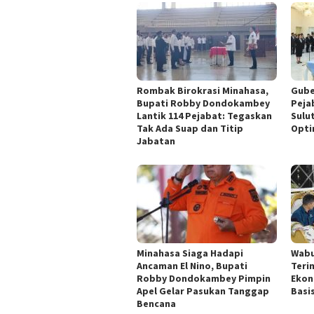
Rombak Birokrasi Minahasa,
Gube
Bupati Robby Dondokambey
Peja
Lantik 114 Pejabat: Tegaskan
Sulu
Tak Ada Suap dan Titip
Opti
Jabatan
Minahasa Siaga Hadapi
Wabu
Ancaman El Nino, Bupati
Teri
Robby Dondokambey Pimpin
Ekon
Apel Gelar Pasukan Tanggap
Basi
Bencana