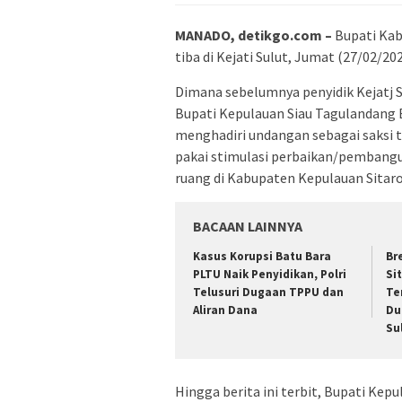
MANADO, detikgo.com –
Bupati Kab
tiba di Kejati Sulut, Jumat (27/02/202
Dimana sebelumnya penyidik Kejatj 
Bupati Kepulauan Siau Tagulandang Bi
menghadiri undangan sebagai saksi t
pakai stimulasi perbaikan/pembangu
ruang di Kabupaten Kepulauan Sitaro
BACAAN LAINNYA
Kasus Korupsi Batu Bara
Br
PLTU Naik Penyidikan, Polri
Si
Telusuri Dugaan TPPU dan
Te
Aliran Dana
Du
Su
Hingga berita ini terbit, Bupati Kepu