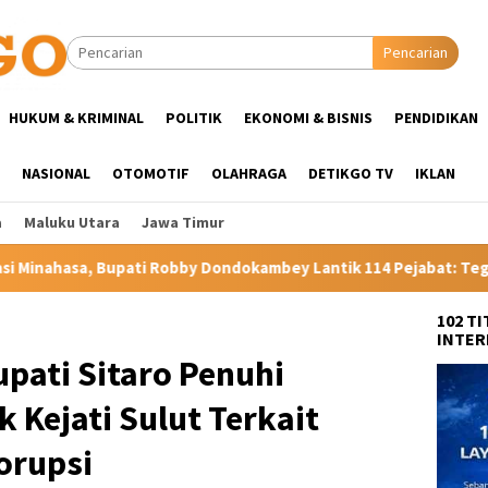
Pencarian
HUKUM & KRIMINAL
POLITIK
EKONOMI & BISNIS
PENDIDIKAN
NASIONAL
OTOMOTIF
OLAHRAGA
DETIKGO TV
IKLAN
a
Maluku Utara
Jawa Timur
by Dondokambey Lantik 114 Pejabat: Tegaskan Tak Ada Suap dan 
102 T
INTER
pati Sitaro Penuhi
 Kejati Sulut Terkait
orupsi