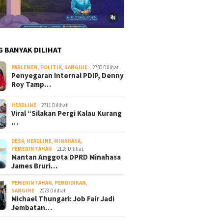
G BANYAK DILIHAT
PARLEMEN
,
POLITIK
,
SANGIHE
2730 Dilihat
Penyegaran Internal PDIP, Denny
Roy Tamp…
HEADLINE
2711 Dilihat
Viral “Silakan Pergi Kalau Kurang
…
DESA
,
HEADLINE
,
MINAHASA
,
PEMERINTAHAN
2118 Dilihat
Mantan Anggota DPRD Minahasa
James Bruri…
PEMERINTAHAN
,
PENDIDIKAN
,
SANGIHE
2078 Dilihat
Michael Thungari: Job Fair Jadi
Jembatan…