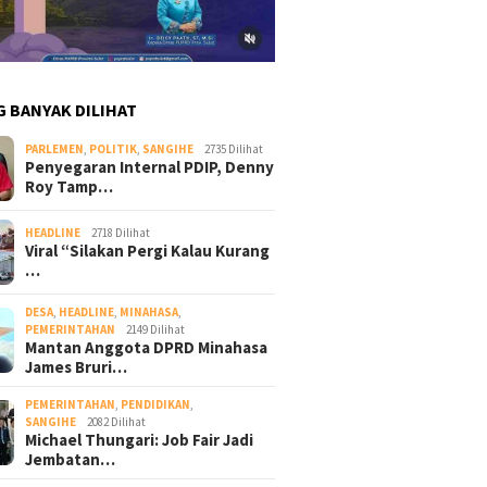
G BANYAK DILIHAT
PARLEMEN
,
POLITIK
,
SANGIHE
2735 Dilihat
Penyegaran Internal PDIP, Denny
Roy Tamp…
HEADLINE
2718 Dilihat
Viral “Silakan Pergi Kalau Kurang
…
DESA
,
HEADLINE
,
MINAHASA
,
PEMERINTAHAN
2149 Dilihat
Mantan Anggota DPRD Minahasa
James Bruri…
PEMERINTAHAN
,
PENDIDIKAN
,
SANGIHE
2082 Dilihat
Michael Thungari: Job Fair Jadi
Jembatan…