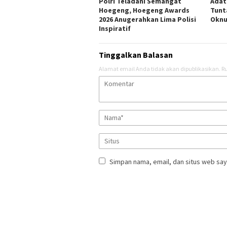
Polri Teladani Semangat
Adat
Hoegeng, Hoegeng Awards
Tunt
2026 Anugerahkan Lima Polisi
Oknu
Inspiratif
Tinggalkan Balasan
Alamat email Anda tidak akan dipublikasikan.
Ru
Simpan nama, email, dan situs web say