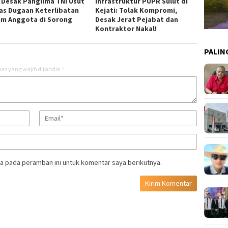
 Desak Panglima TNI Usut
Infrastruktur PUPR Sulut di
as Dugaan Keterlibatan
Kejati: Tolak Kompromi,
m Anggota di Sorong
Desak Jerat Pejabat dan
Kontraktor Nakal!
PALIN
as yang wajib ditandai
*
a pada peramban ini untuk komentar saya berikutnya.