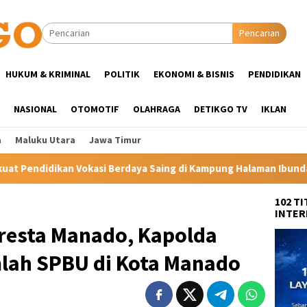
Pencarian
HUKUM & KRIMINAL
POLITIK
EKONOMI & BISNIS
PENDIDIKAN
NASIONAL
OTOMOTIF
OLAHRAGA
DETIKGO TV
IKLAN
a
Maluku Utara
Jawa Timur
ya Saing di Kampung Halaman Ibunda Presiden
Labkesmas 
102 T
INTER
resta Manado, Kapolda
mlah SPBU di Kota Manado