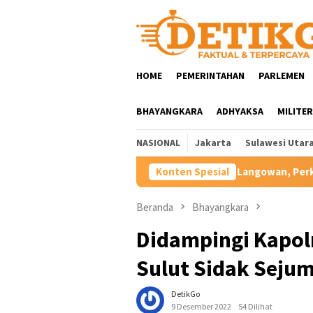
Loncat
ke
konten
HOME
PEMERINTAHAN
PARLEMEN
BHAYANGKARA
ADHYAKSA
MILITER
NASIONAL
Jakarta
Sulawesi Utar
Transformasi SMKN 1 Langowan, Perkuat Pendidikan Vokasi Berda
Konten Spesial
Beranda
Bhayangkara
Didampingi Kapol
Sulut Sidak Seju
DetikGo
9 Desember 2022
54 Dilihat