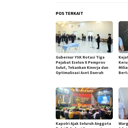
POS TERKAIT
Gubernur YSK Rotasi Tiga
Keja
Pejabat Eselon II Pemprov
Keru
Sulut, Tekankan Kinerja dan
Mili
Optimalisasi Aset Daerah
Bert
Kapolri Ajak Seluruh Anggota
Warg