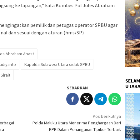
ngsung ke lapangan,” kata Kombes Pol Jules Abraham
 mengingatkan pemilik dan petugas operator SPBU agar
onal dan sesuai dengan aturan.(hms/SP)
les Abraham Abast
Budiyanto
Kapolda Sulawesi Utara sidak SPBU
Sirait
SELAM
UTARA
SEBARKAN
Pos berikutnya
Berbagai
Polda Maluku Utara Menerima Penghargaan Dari
ara
KPK Dalam Penanganan Tipikor Terbaik