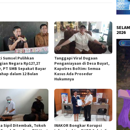
SELAM
2026
ti Sumsel Pulihkan
Tanggapi Viral Dugaan
gian Negara Rp127,27
Penganiayaan di Desa Buyat,
ar, PT SMB Sepakat Bayar
Kapolres Boltim: Semua
ahap dalam 12 Bulan
Kasus Ada Prosedur
Hukumnya
a Sipil Ditembak, Tokoh
INAKOR Bongkar Korupsi