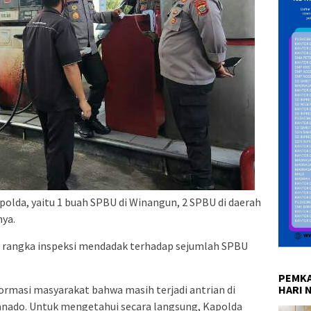
polda, yaitu 1 buah SPBU di Winangun, 2 SPBU di daerah
nya.
 rangka inspeksi mendadak terhadap sejumlah SPBU
PEMKA
ormasi masyarakat bahwa masih terjadi antrian di
HARI 
nado. Untuk mengetahui secara langsung, Kapolda