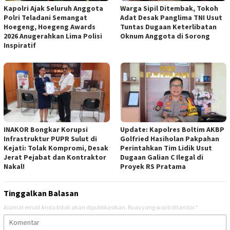
Kapolri Ajak Seluruh Anggota
Warga Sipil Ditembak, Tokoh
Polri Teladani Semangat
Adat Desak Panglima TNI Usut
Hoegeng, Hoegeng Awards
Tuntas Dugaan Keterlibatan
2026 Anugerahkan Lima Polisi
Oknum Anggota di Sorong
Inspiratif
INAKOR Bongkar Korupsi
Update: Kapolres Boltim AKBP
Infrastruktur PUPR Sulut di
Golfried Hasiholan Pakpahan
Kejati: Tolak Kompromi, Desak
Perintahkan Tim Lidik Usut
Jerat Pejabat dan Kontraktor
Dugaan Galian C Ilegal di
Nakal!
Proyek RS Pratama
Tinggalkan Balasan
Alamat email Anda tidak akan dipublikasikan.
Ruas yang wajib ditandai
*