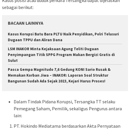
Kasus posisi atau duduk perkara Tersangka dapat dijelaskan
sebagai berikut:
BACAAN LAINNYA
Kasus Korupsi Batu Bara PLTU Naik Penyidikan, Polri Telusuri
Dugaan TPPU dan Aliran Dana
LSM INAKOR Minta Kejaksaan Agung Teliti Dugaan
Penyimpangan Titik SPPG Program Makan Bergizi Gratis di
Sulut
Pasca Gempa Magnitudo 7,6 Gedung KONI Sario Rusak &
Memakan Korban Jiwa – INAKOR: Laporan Soal Struktur
Bangunan Sudah Ada Sejak 2023, Kejari Harus Proses!
Dalam Tindak Pidana Korupsi, Tersangka TT selaku
Pemegang Saham, Pemilik, sekaligus Pengurus antara
lain:
PT. Hokindo Mediatama berdasarkan Akta Pernyataan