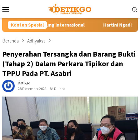
Loncat
Menu
ke
Mobile
konten
ternasional
Konten Spesial
Hartini Ngadiorejo Pacu Transformasi SMKN
Beranda
Adhyaksa
Penyerahan Tersangka dan Barang Bukti
(Tahap 2) Dalam Perkara Tipikor dan
TPPU Pada PT. Asabri
Detikgo
28 Desember 2021
84 Dilihat