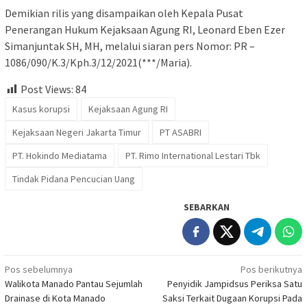
Demikian rilis yang disampaikan oleh Kepala Pusat
Penerangan Hukum Kejaksaan Agung RI, Leonard Eben Ezer
Simanjuntak SH, MH, melalui siaran pers Nomor: PR –
1086/090/K.3/Kph.3/12/2021(***/Maria).
Post Views:
84
Kasus korupsi
Kejaksaan Agung RI
Kejaksaan Negeri Jakarta Timur
PT ASABRI
PT. Hokindo Mediatama
PT. Rimo International Lestari Tbk
Tindak Pidana Pencucian Uang
SEBARKAN
Navigasi
Pos sebelumnya
Pos berikutnya
Walikota Manado Pantau Sejumlah
Penyidik Jampidsus Periksa Satu
pos
Drainase di Kota Manado
Saksi Terkait Dugaan Korupsi Pada