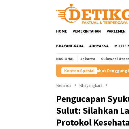
Loncat
ke
konten
HOME
PEMERINTAHAN
PARLEMEN
BHAYANGKARA
ADHYAKSA
MILITER
NASIONAL
Jakarta
Sulawesi Utar
 Potensi Minahasa Tembus Panggung Internasional
Konten Spesial
Harti
Beranda
Bhayangkara
Pengucapan Syuku
Sulut: Silahkan L
Protokol Kesehat