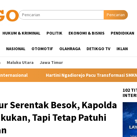
Pencarian
HUKUM & KRIMINAL
POLITIK
EKONOMI & BISNIS
PENDIDIKAN
NASIONAL
OTOMOTIF
OLAHRAGA
DETIKGO TV
IKLAN
a
Maluku Utara
Jawa Timur
ni Ngadiorejo Pacu Transformasi SMKN 1 Langowan, Perkuat Pend
102 T
INTER
r Serentak Besok, Kapolda
akukan, Tapi Tetap Patuhi
an