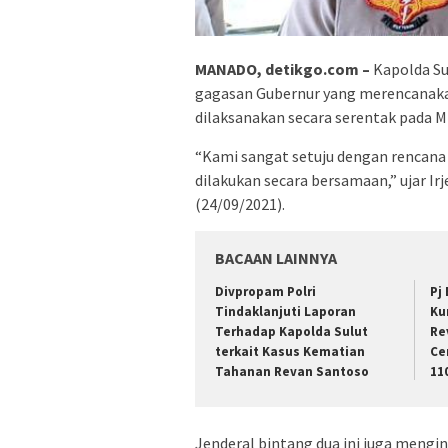
MANADO, detikgo.com –
Kapolda Su
gagasan Gubernur yang merencanakan
dilaksanakan secara serentak pada M
“Kami sangat setuju dengan rencana
dilakukan secara bersamaan,” ujar Ir
(24/09/2021).
BACAAN LAINNYA
Divpropam Polri
Pj
Tindaklanjuti Laporan
Ku
Terhadap Kapolda Sulut
Re
terkait Kasus Kematian
Ce
Tahanan Revan Santoso
11
Jenderal bintang dua ini juga mengi