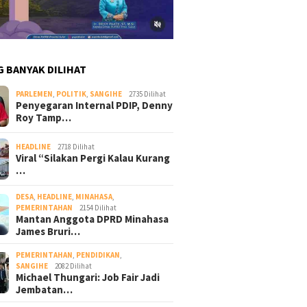
G BANYAK DILIHAT
PARLEMEN
,
POLITIK
,
SANGIHE
2735 Dilihat
Penyegaran Internal PDIP, Denny
Roy Tamp…
HEADLINE
2718 Dilihat
Viral “Silakan Pergi Kalau Kurang
…
DESA
,
HEADLINE
,
MINAHASA
,
PEMERINTAHAN
2154 Dilihat
Mantan Anggota DPRD Minahasa
James Bruri…
PEMERINTAHAN
,
PENDIDIKAN
,
SANGIHE
2082 Dilihat
Michael Thungari: Job Fair Jadi
Jembatan…