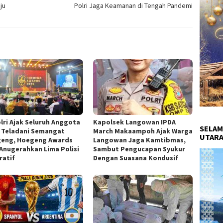
ju
Polri Jaga Keamanan di Tengah Pandemi
lri Ajak Seluruh Anggota
Kapolsek Langowan IPDA
SELAM
i Teladani Semangat
March Makaampoh Ajak Warga
UTARA
eng, Hoegeng Awards
Langowan Jaga Kamtibmas,
 Anugerahkan Lima Polisi
Sambut Pengucapan Syukur
ratif
Dengan Suasana Kondusif