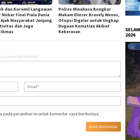
ek dan Koramil Langowan
Polres Minahasa Bongkar
r Nobar Final Piala Dunia
Makam Eliezer Bravely Wenas,
, Ajak Masyarakat Junjung
Otopsi Digelar untuk Ungkap
tivitas dan Jaga
Dugaan Kematian Akibat
SELAM
tibmas
Kekerasan
2026
as yang wajib ditandai
*
a pada peramban ini untuk komentar saya berikutnya.