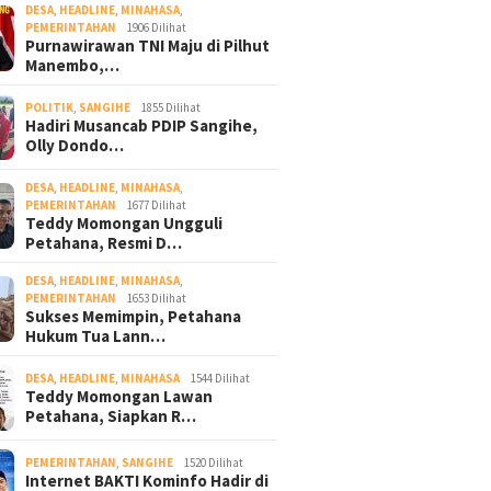
DESA
,
HEADLINE
,
MINAHASA
,
PEMERINTAHAN
1906 Dilihat
Purnawirawan TNI Maju di Pilhut
Manembo,…
POLITIK
,
SANGIHE
1855 Dilihat
Hadiri Musancab PDIP Sangihe,
Olly Dondo…
DESA
,
HEADLINE
,
MINAHASA
,
PEMERINTAHAN
1677 Dilihat
Teddy Momongan Ungguli
Petahana, Resmi D…
DESA
,
HEADLINE
,
MINAHASA
,
PEMERINTAHAN
1653 Dilihat
Sukses Memimpin, Petahana
Hukum Tua Lann…
DESA
,
HEADLINE
,
MINAHASA
1544 Dilihat
Teddy Momongan Lawan
Petahana, Siapkan R…
PEMERINTAHAN
,
SANGIHE
1520 Dilihat
Internet BAKTI Kominfo Hadir di