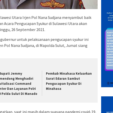
lawesi Utara Irjen Pol Nana Sudjana menyambut baik
 Acara Pengucapan Syukur di Sulawesi Utara akan
inggu, 26 September 2021.
 gubernur untuk pelaksanaan pengucapan syukur ini
jen Pol Nana Sudjana, di Mapolda Sulut, Jumat siang
 Bupati Jemmy
Pemkab Minahasa Keluarkan
mendong Menghadiri
Surat Edaran Sambut
vitalisasi Command
Pengucapan Syukur Di
nter Dan Layanan Polri
Minahasa
0 Polda Sulut Di Manado
ngatkan, saat ini masih dalam suasana pandemi covid-19,