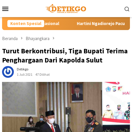
Loncat
Menu
ke
Mobile
konten
Konten Spesial
Hartini Ngadiorejo Pacu Transformasi SMKN 1 Langowan,
Beranda
Bhayangkara
Turut Berkontribusi, Tiga Bupati Terima
Penghargaan Dari Kapolda Sulut
Detikgo
1 Juli 2021
47 Dilihat