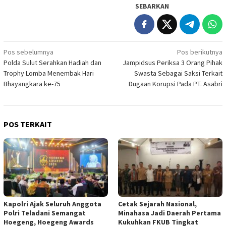
SEBARKAN
Navigasi
Pos sebelumnya
Pos berikutnya
Polda Sulut Serahkan Hadiah dan
Jampidsus Periksa 3 Orang Pihak
pos
Trophy Lomba Menembak Hari
Swasta Sebagai Saksi Terkait
Bhayangkara ke-75
Dugaan Korupsi Pada PT. Asabri
POS TERKAIT
Kapolri Ajak Seluruh Anggota
Cetak Sejarah Nasional,
Polri Teladani Semangat
Minahasa Jadi Daerah Pertama
Hoegeng, Hoegeng Awards
Kukuhkan FKUB Tingkat