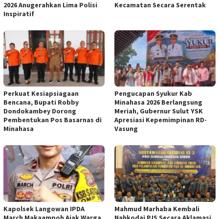
2026 Anugerahkan Lima Polisi
Kecamatan Secara Serentak
Inspiratif
Perkuat Kesiapsiagaan
Pengucapan Syukur Kab
Bencana, Bupati Robby
Minahasa 2026 Berlangsung
Dondokambey Dorong
Meriah, Gubernur Sulut YSK
Pembentukan Pos Basarnas di
Apresiasi Kepemimpinan RD-
Minahasa
Vasung
Kapolsek Langowan IPDA
Mahmud Marhaba Kembali
March Makaampoh Ajak Warga
Nahkodai PJS Secara Aklamasi,