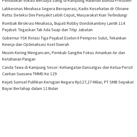
Pendidikan Vokasi Berdaya Saing di Kampung Halaman Ibunda Presiden
Labkesmas Minahasa Segera Beroperasi, Kadis Kesehatan dr Olviane
Rattu: Deteksi Dini Penyakit Lebih Cepat, Masyarakat Kian Terlindungi
Rombak Birokrasi Minahasa, Bupati Robby Dondokambey Lantik 114
Pejabat: Tegaskan Tak Ada Suap dan Titip Jabatan
Gubernur YSK Rotasi Tiga Pejabat Eselon II Pemprov Sulut, Tekankan
Kinerja dan Optimalisasi Aset Daerah
Musim Kering Mengancam, Pemkab Sangihe Fokus Amankan Air dan
Ketahanan Pangan
Canda Tawa di Kampung Sesor: Kehangatan Dansatgas dan Ketua Persit
Cairkan Suasana TMMD Ke 129
Kejati Sumsel Pulihkan Kerugian Negara Rp127,27 Miliar, PT SMB Sepakat
Bayar Bertahap dalam 12 Bulan