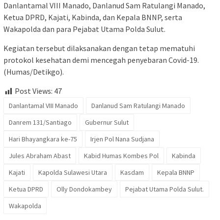
Danlantamal VIII Manado, Danlanud Sam Ratulangi Manado,
Ketua DPRD, Kajati, Kabinda, dan Kepala BNNP, serta
Wakapolda dan para Pejabat Utama Polda Sulut.
Kegiatan tersebut dilaksanakan dengan tetap mematuhi
protokol kesehatan demi mencegah penyebaran Covid-19.
(Humas/Detikgo).
Post Views:
47
Danlantamal VIII Manado
Danlanud Sam Ratulangi Manado
Danrem 131/Santiago
Gubernur Sulut
Hari Bhayangkara ke-75
Irjen Pol Nana Sudjana
Jules Abraham Abast
Kabid Humas Kombes Pol
Kabinda
Kajati
Kapolda Sulawesi Utara
Kasdam
Kepala BNNP
Ketua DPRD
Olly Dondokambey
Pejabat Utama Polda Sulut.
Wakapolda