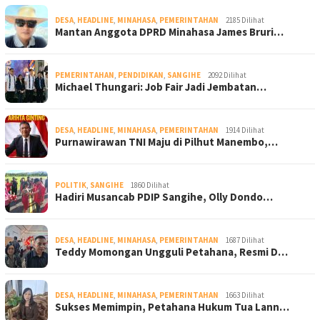
DESA
,
HEADLINE
,
MINAHASA
,
PEMERINTAHAN
2185 Dilihat
Mantan Anggota DPRD Minahasa James Bruri…
PEMERINTAHAN
,
PENDIDIKAN
,
SANGIHE
2092 Dilihat
Michael Thungari: Job Fair Jadi Jembatan…
DESA
,
HEADLINE
,
MINAHASA
,
PEMERINTAHAN
1914 Dilihat
Purnawirawan TNI Maju di Pilhut Manembo,…
POLITIK
,
SANGIHE
1860 Dilihat
Hadiri Musancab PDIP Sangihe, Olly Dondo…
DESA
,
HEADLINE
,
MINAHASA
,
PEMERINTAHAN
1687 Dilihat
Teddy Momongan Ungguli Petahana, Resmi D…
DESA
,
HEADLINE
,
MINAHASA
,
PEMERINTAHAN
1663 Dilihat
Sukses Memimpin, Petahana Hukum Tua Lann…