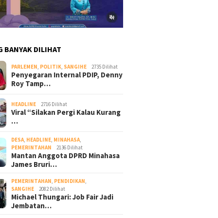
G BANYAK DILIHAT
PARLEMEN
,
POLITIK
,
SANGIHE
2735 Dilihat
Penyegaran Internal PDIP, Denny
Roy Tamp…
HEADLINE
2716 Dilihat
Viral “Silakan Pergi Kalau Kurang
…
DESA
,
HEADLINE
,
MINAHASA
,
PEMERINTAHAN
2136 Dilihat
Mantan Anggota DPRD Minahasa
James Bruri…
PEMERINTAHAN
,
PENDIDIKAN
,
SANGIHE
2082 Dilihat
Michael Thungari: Job Fair Jadi
Jembatan…