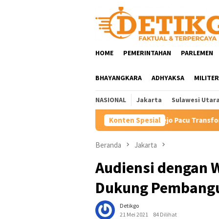
Loncat
ke
konten
HOME
PEMERINTAHAN
PARLEMEN
BHAYANGKARA
ADHYAKSA
MILITER
NASIONAL
Jakarta
Sulawesi Utar
Hartini Ngadiorejo Pacu Transformasi SMKN 1 Langowan,
Konten Spesial
Beranda
Jakarta
Audiensi dengan W
Dukung Pembangu
Detikgo
21 Mei 2021
84 Dilihat