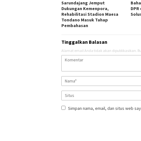
Sarundajang Jemput
Baha
Dukungan Kemenpora,
DPR 
Rehabilitasi Stadion Maesa
Solu
Tondano Masuk Tahap
Pembahasan
Tinggalkan Balasan
Alamat email Anda tidak akan dipublikasikan.
Ru
Simpan nama, email, dan situs web say