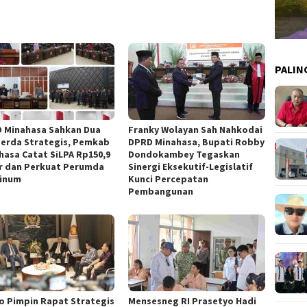
PALIN
 Minahasa Sahkan Dua
Franky Wolayan Sah Nahkodai
erda Strategis, Pemkab
DPRD Minahasa, Bupati Robby
hasa Catat SiLPA Rp150,9
Dondokambey Tegaskan
ar dan Perkuat Perumda
Sinergi Eksekutif-Legislatif
Minum
Kunci Percepatan
Pembangunan
o Pimpin Rapat Strategis
Mensesneg RI Prasetyo Hadi