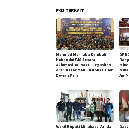
POS TERKAIT
Mahmud Marhaba Kembali
DPRD
Nahkodai PJS Secara
Ranp
Aklamasi, Munas III Tegaskan
Mina
Arah Besar Menuju Konstituen
Mili
Dewan Pers
Air 
Wakil Bupati Minahasa Vanda
Dasc