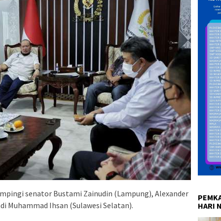
ampingi senator Bustami Zainudin (Lampung), Alexander
PEMKA
ndi Muhammad Ihsan (Sulawesi Selatan).
HARI 