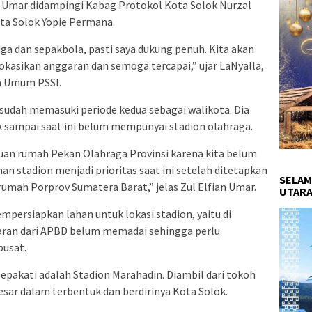
n Umar didampingi Kabag Protokol Kota Solok Nurzal
a Solok Yopie Permana.
ga dan sepakbola, pasti saya dukung penuh. Kita akan
kasikan anggaran dan semoga tercapai,” ujar LaNyalla,
a Umum PSSI.
 sudah memasuki periode kedua sebagai walikota. Dia
 sampai saat ini belum mempunyai stadion olahraga.
uan rumah Pekan Olahraga Provinsi karena kita belum
an stadion menjadi prioritas saat ini setelah ditetapkan
SELAM
rumah Porprov Sumatera Barat,” jelas Zul Elfian Umar.
UTARA
ersiapkan lahan untuk lokasi stadion, yaitu di
aran dari APBD belum memadai sehingga perlu
pusat.
sepakati adalah Stadion Marahadin. Diambil dari tokoh
esar dalam terbentuk dan berdirinya Kota Solok.