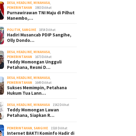
DESA
,
HEADLINE
,
MINAHASA
,
PEMERINTAHAN
1903 Dilihat
Purnawirawan TNI Maju di Pilhut
Manembo,…
POLITIK
,
SANGIHE
1854 Dilihat
Hadiri Musancab PDIP Sangihe,
Olly Dondo…
DESA
,
HEADLINE
,
MINAHASA
,
PEMERINTAHAN
1673 Dilihat
Teddy Momongan Ungguli
Petahana, Resmi D…
DESA
,
HEADLINE
,
MINAHASA
,
PEMERINTAHAN
1649 Dilihat
Sukses Memimpin, Petahana
Hukum Tua Lann…
DESA
,
HEADLINE
,
MINAHASA
1542 Dilihat
Teddy Momongan Lawan
Petahana, Siapkan R…
PEMERINTAHAN
,
SANGIHE
1518 Dilihat
Internet BAKTI Kominfo Hadir di