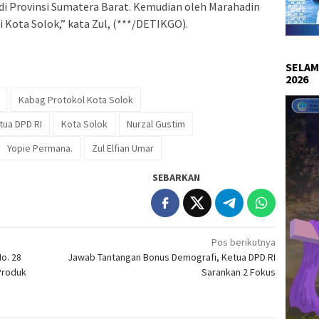
di Provinsi Sumatera Barat. Kemudian oleh Marahadin
Kota Solok,” kata Zul, (***/DETIKGO).
SELAM
2026
Kabag Protokol Kota Solok
tua DPD RI
Kota Solok
Nurzal Gustim
Yopie Permana.
Zul Elfian Umar
SEBARKAN
Pos berikutnya
o. 28
Jawab Tantangan Bonus Demografi, Ketua DPD RI
Produk
Sarankan 2 Fokus