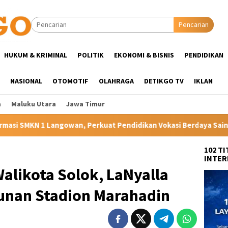
Pencarian
HUKUM & KRIMINAL
POLITIK
EKONOMI & BISNIS
PENDIDIKAN
NASIONAL
OTOMOTIF
OLAHRAGA
DETIKGO TV
IKLAN
a
Maluku Utara
Jawa Timur
 Perkuat Pendidikan Vokasi Berdaya Saing di Kampung Halaman I
102 T
INTER
alikota Solok, LaNyalla
nan Stadion Marahadin