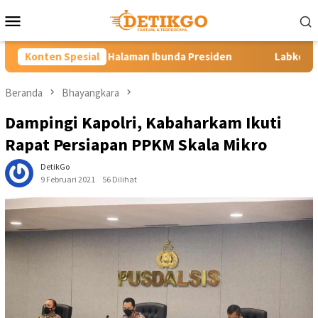
Loncat
Menu
ke
Mobile
konten
n Ibunda Presiden
Konten Spesial
Labkesmas Minahasa Segera Beroperasi,
Beranda
Bhayangkara
Dampingi Kapolri, Kabaharkam Ikuti
Rapat Persiapan PPKM Skala Mikro
DetikGo
9 Februari 2021
56 Dilihat