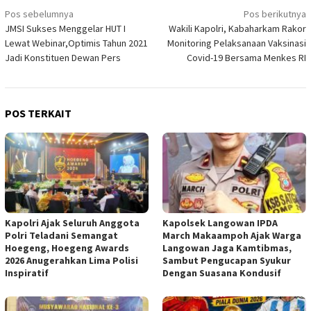
Navigasi
Pos sebelumnya
Pos berikutnya
JMSI Sukses Menggelar HUT I
Wakili Kapolri, Kabaharkam Rakor
pos
Lewat Webinar,Optimis Tahun 2021
Monitoring Pelaksanaan Vaksinasi
Jadi Konstituen Dewan Pers
Covid-19 Bersama Menkes RI
POS TERKAIT
Kapolri Ajak Seluruh Anggota
Kapolsek Langowan IPDA
Polri Teladani Semangat
March Makaampoh Ajak Warga
Hoegeng, Hoegeng Awards
Langowan Jaga Kamtibmas,
2026 Anugerahkan Lima Polisi
Sambut Pengucapan Syukur
Inspiratif
Dengan Suasana Kondusif