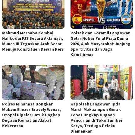
Mahmud Marhaba Kembali
Polsek dan Koramil Langowan
Nahkodai PJS Secara Aklamasi,
Gelar Nobar Final Piala Dunia
Munas III Tegaskan Arah Besar
2026, Ajak Masyarakat Junjung
Menuju Konstituen Dewan Pers
Sportivitas dan Jaga
Kamtibmas
Polres Minahasa Bongkar
Kapolsek Langowan Ipda
Makam Eliezer Bravely Wenas,
March Makaampoh Gerak
Otopsi Digelar untuk Ungkap
Cepat Ungkap Dugaan
Dugaan Kematian Akibat
Pencurian di Toko Sumber
Kekerasan
Karya, Terduga Pelaku
Diamankan