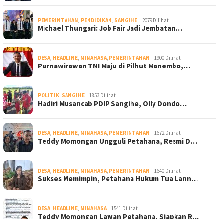
PEMERINTAHAN
,
PENDIDIKAN
,
SANGIHE
2079 Dilihat
Michael Thungari: Job Fair Jadi Jembatan…
DESA
,
HEADLINE
,
MINAHASA
,
PEMERINTAHAN
1900 Dilihat
Purnawirawan TNI Maju di Pilhut Manembo,…
POLITIK
,
SANGIHE
1853 Dilihat
Hadiri Musancab PDIP Sangihe, Olly Dondo…
DESA
,
HEADLINE
,
MINAHASA
,
PEMERINTAHAN
1672 Dilihat
Teddy Momongan Ungguli Petahana, Resmi D…
DESA
,
HEADLINE
,
MINAHASA
,
PEMERINTAHAN
1640 Dilihat
Sukses Memimpin, Petahana Hukum Tua Lann…
DESA
,
HEADLINE
,
MINAHASA
1541 Dilihat
Teddy Momongan Lawan Petahana, Siapkan R…