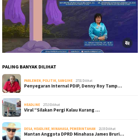
PALING BANYAK DILIHAT
PARLEMEN
,
POLITIK
,
SANGIHE
2731 Dilihat
Penyegaran Internal PDIP, Denny Roy Tamp…
HEADLINE
2713 Dilihat
Viral “Silakan Pergi Kalau Kurang …
DESA
,
HEADLINE
,
MINAHASA
,
PEMERINTAHAN
2133 Dilihat
Mantan Anggota DPRD Minahasa James Bruri…