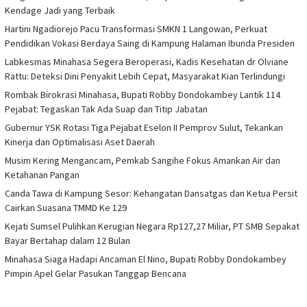
Kendage Jadi yang Terbaik
Hartini Ngadiorejo Pacu Transformasi SMKN 1 Langowan, Perkuat
Pendidikan Vokasi Berdaya Saing di Kampung Halaman Ibunda Presiden
Labkesmas Minahasa Segera Beroperasi, Kadis Kesehatan dr Olviane
Rattu: Deteksi Dini Penyakit Lebih Cepat, Masyarakat Kian Terlindungi
Rombak Birokrasi Minahasa, Bupati Robby Dondokambey Lantik 114
Pejabat: Tegaskan Tak Ada Suap dan Titip Jabatan
Gubernur YSK Rotasi Tiga Pejabat Eselon II Pemprov Sulut, Tekankan
Kinerja dan Optimalisasi Aset Daerah
Musim Kering Mengancam, Pemkab Sangihe Fokus Amankan Air dan
Ketahanan Pangan
Canda Tawa di Kampung Sesor: Kehangatan Dansatgas dan Ketua Persit
Cairkan Suasana TMMD Ke 129
Kejati Sumsel Pulihkan Kerugian Negara Rp127,27 Miliar, PT SMB Sepakat
Bayar Bertahap dalam 12 Bulan
Minahasa Siaga Hadapi Ancaman El Nino, Bupati Robby Dondokambey
Pimpin Apel Gelar Pasukan Tanggap Bencana