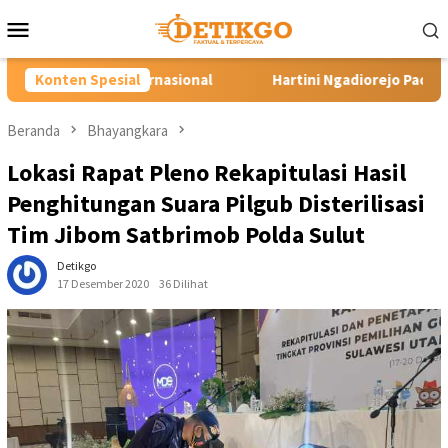
Loncat
Menu
ke
Mobile
konten
onal
Konten Spesial
Hartini Ngadiorejo Pacu Transformasi SMKN 1 Lango
Beranda
Bhayangkara
Lokasi Rapat Pleno Rekapitulasi Hasil
Penghitungan Suara Pilgub Disterilisasi
Tim Jibom Satbrimob Polda Sulut
Detikgo
17 Desember 2020
36 Dilihat