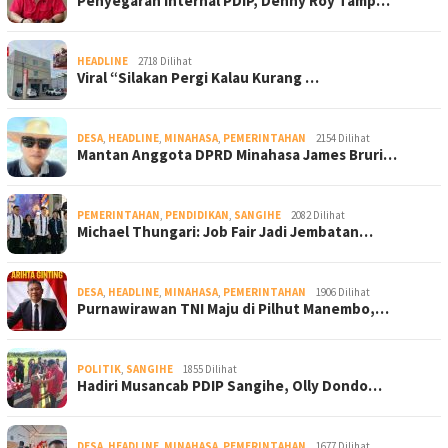
Penyegaran Internal PDIP, Denny Roy Tamp…
HEADLINE
2718 Dilihat
Viral “Silakan Pergi Kalau Kurang …
DESA
,
HEADLINE
,
MINAHASA
,
PEMERINTAHAN
2154 Dilihat
Mantan Anggota DPRD Minahasa James Bruri…
PEMERINTAHAN
,
PENDIDIKAN
,
SANGIHE
2082 Dilihat
Michael Thungari: Job Fair Jadi Jembatan…
DESA
,
HEADLINE
,
MINAHASA
,
PEMERINTAHAN
1906 Dilihat
Purnawirawan TNI Maju di Pilhut Manembo,…
POLITIK
,
SANGIHE
1855 Dilihat
Hadiri Musancab PDIP Sangihe, Olly Dondo…
DESA
,
HEADLINE
,
MINAHASA
,
PEMERINTAHAN
1677 Dilihat