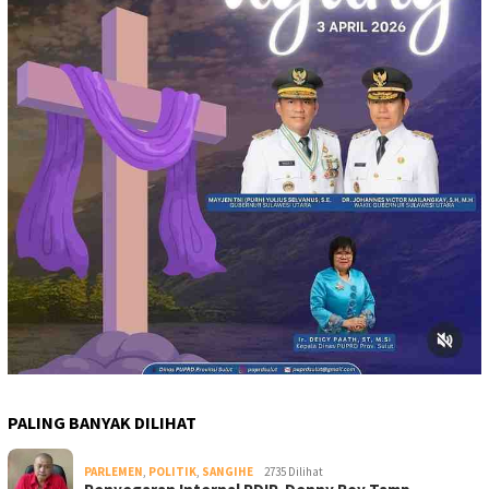
PALING BANYAK DILIHAT
PARLEMEN
,
POLITIK
,
SANGIHE
2735 Dilihat