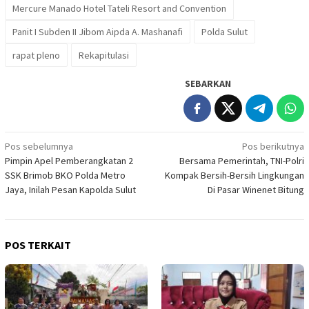
Mercure Manado Hotel Tateli Resort and Convention
Panit I Subden II Jibom Aipda A. Mashanafi
Polda Sulut
rapat pleno
Rekapitulasi
SEBARKAN
Navigasi
Pos sebelumnya
Pos berikutnya
Pimpin Apel Pemberangkatan 2
Bersama Pemerintah, TNI-Polri
pos
SSK Brimob BKO Polda Metro
Kompak Bersih-Bersih Lingkungan
Jaya, Inilah Pesan Kapolda Sulut
Di Pasar Winenet Bitung
POS TERKAIT