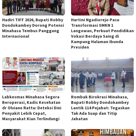
Hadiri TIFF 2026, Bupati Robby
Hartini Ngadiorejo Pacu
Dondokambey Dorong Potensi
Transformasi SMKN 1
Minahasa Tembus Panggung
Langowan, Perkuat Pendidikan
Internasional
Vokasi Berdaya Saing di
Kampung Halaman Ibunda
Presiden
Labkesmas Minahasa Segera
Rombak Birokrasi Minahasa,
Beroperasi, Kadis Kesehatan
Bupati Robby Dondokambey
dr Olviane Rattu: Deteksi Dini
Lantik 114 Pejabat: Tegaskan
Penyakit Lebih Cepat,
Tak Ada Suap dan Titip
Masyarakat Kian Terlindungi
Jabatan