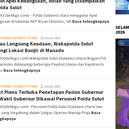
in Apel Kebangsaan, Inilah Yang Disampaikan
lda Sulut
O (detikgo.com) – Polda Sulawesi Utara menggelar Apel
gsaan di halaman AKP Bryan Tatontos, SIK
Baca Selengkapnya
SELAM
2026
NGKARA
,
SULAWESI UTARA
DetikGo
23 Januari 2021
au Langsung Keadaan, Wakapolda Sulut
ngi Lokasi Banjir di Manado
O(detikgo.com)-Wakapolda Sulut (Sulawesi Utara) Brigjen Pol
Darmoko didampingi beberapa Pejabat Utama dan Kapolresta
do
Baca Selengkapnya
NGKARA
,
SULAWESI UTARA
DetikGo
21 Januari 2021
t Pleno Terbuka Penetapan Paslon Gubernur
Wakil Gubernur Dikawal Personel Polda Sulut
O(detikgo.com)– Personel Polda Sulut (Sulawesi Utara) dan
an yang tergabung dalam Satgas Operasi Mantap Praja
Baca
ngkapnya