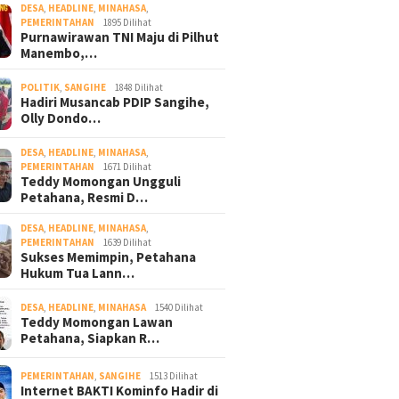
DESA
,
HEADLINE
,
MINAHASA
,
PEMERINTAHAN
1895 Dilihat
Purnawirawan TNI Maju di Pilhut
Manembo,…
POLITIK
,
SANGIHE
1848 Dilihat
Hadiri Musancab PDIP Sangihe,
Olly Dondo…
DESA
,
HEADLINE
,
MINAHASA
,
PEMERINTAHAN
1671 Dilihat
Teddy Momongan Ungguli
Petahana, Resmi D…
DESA
,
HEADLINE
,
MINAHASA
,
PEMERINTAHAN
1639 Dilihat
Sukses Memimpin, Petahana
Hukum Tua Lann…
DESA
,
HEADLINE
,
MINAHASA
1540 Dilihat
Teddy Momongan Lawan
Petahana, Siapkan R…
PEMERINTAHAN
,
SANGIHE
1513 Dilihat
Internet BAKTI Kominfo Hadir di