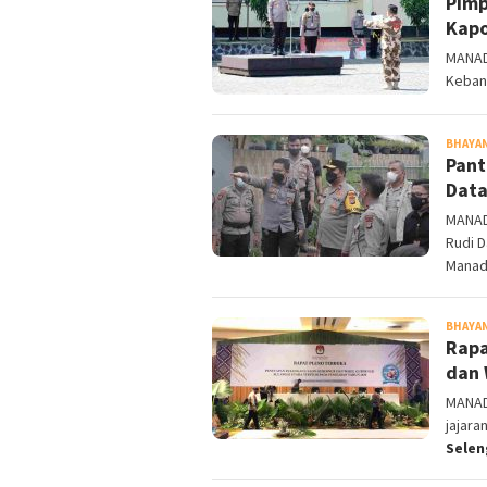
Pimp
Kapo
MANAD
Keban
BHAYA
Pant
Data
MANAD
Rudi 
Mana
BHAYA
Rapa
dan 
MANAD
jajar
Sele