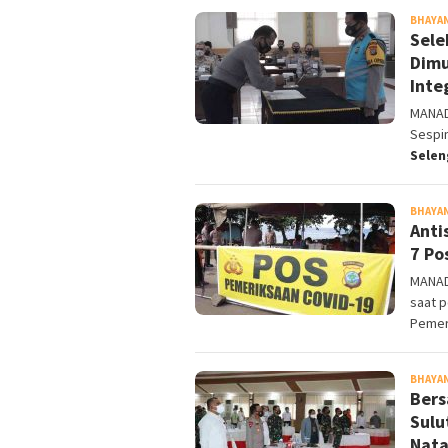
BHAYA
Sele
Dimu
Inte
MANADO
Sespi
Sele
BHAYA
Anti
7 Po
MANAD
saat p
Pemer
BHAYA
Bers
Sulu
Nata