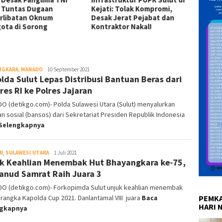
 Tuntas Dugaan
Kejati: Tolak Kompromi,
Miliar
rlibatan Oknum
Desak Jerat Pejabat dan
Bertah
ota di Sorong
Kontraktor Nakal!
NGKARA
,
MANADO
detikgo
10 September 2021
lda Sulut Lepas Distribusi Bantuan Beras dari
res RI ke Polres Jajaran
 (detikgo.com)- Polda Sulawesi Utara (Sulut) menyalurkan
n sosial (bansos) dari Sekretariat Presiden Republik Indonesia
Selengkapnya
R
,
SULAWESI UTARA
detikgo
1 Juli 2021
k Keahlian Menembak Hut Bhayangkara ke-75,
anud Samrat Raih Juara 3
O (detikgo.com)- Forkopimda Sulut unjuk keahlian menembak
rangka Kapolda Cup 2021. Danlantamal VIII juara
Baca
PEMKA
HARI 
ngkapnya