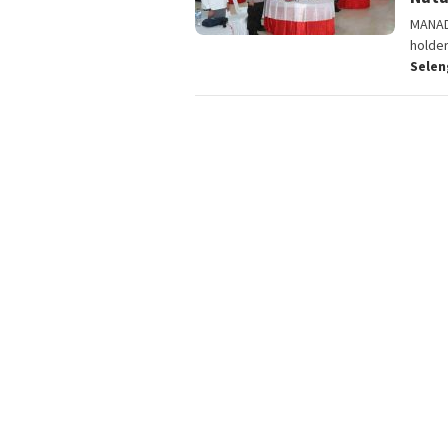
MANAD
holder
Sele