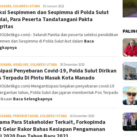
NGKARA
,
SULAWESI UTARA
DetikGo
19 Januari 2021
ksi Sespimmen dan Sespimma di Polda Sulut
lai, Para Peserta Tandatangani Pakta
gritas
PALIN
(detikgo.com)– Seluruh Panitia dan peserta seleksi pendidikan
mmen dan Sespimma di Polda Sulut ikut dalam
Baca
ngkapnya
NGKARA
,
HEADLINE
,
SULAWESI UTARA
detikgo
30 Desember 2020
sipasi Penyebaran Covid-19, Polda Sulut Dirikan
s Terpadu Di Pintu Masuk Kota Manado
O(detikgo.com)-Mengantisipasi lonjakan penyebaran covid-19
ergantian tahun, Polda Sulut dan jajaran membentuk Pos Terpadu
iksaan
Baca Selengkapnya
NGKARA
,
PEMERINTAHAN
,
SULAWESI UTARA
detikgo
16 Desember 2020
ama Para Stakeholder Terkait, Forkopimda
t Gelar Rakor Bahas Kesiapan Pengamanan
l 2020 Dan Tahun Baru 2021