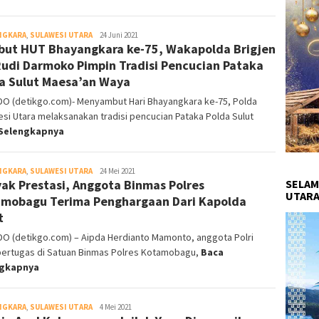
NGKARA
,
SULAWESI UTARA
detikgo
24 Juni 2021
ut HUT Bhayangkara ke-75, Wakapolda Brigjen
Rudi Darmoko Pimpin Tradisi Pencucian Pataka
a Sulut Maesa’an Waya
O (detikgo.com)- Menyambut Hari Bhayangkara ke-75, Polda
si Utara melaksanakan tradisi pencucian Pataka Polda Sulut
Selengkapnya
NGKARA
,
SULAWESI UTARA
detikgo
24 Mei 2021
ak Prestasi, Anggota Binmas Polres
SELAM
UTARA
mobagu Terima Penghargaan Dari Kapolda
t
O (detikgo.com) – Aipda Herdianto Mamonto, anggota Polri
bertugas di Satuan Binmas Polres Kotamobagu,
Baca
ngkapnya
NGKARA
,
SULAWESI UTARA
detikgo
4 Mei 2021