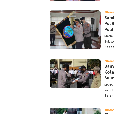
BHAYA
Samb
Pol 
Pold
MANAD
Sulawe
Baca 
BHAYA
Bany
Kota
Sulu
MANAD
yang 
Sele
BHAYA