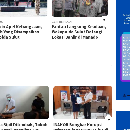
»
2021
23 Januari 2021
21 Januari 20
pin Apel Kebangsaan,
Pantau Langsung Keadaan,
Rapat Pl
ah Yang Disampaikan
Wakapolda Sulut Datangi
Penetap
olda Sulut
Lokasi Banjir di Manado
Gubernur
Gubernur
Polda Su
»
a Sipil Ditembak, Tokoh
INAKOR Bongkar Korupsi
Kejati
 Desak Panglima TNI
Infrastruktur PUPR Sulut di
Kerugi