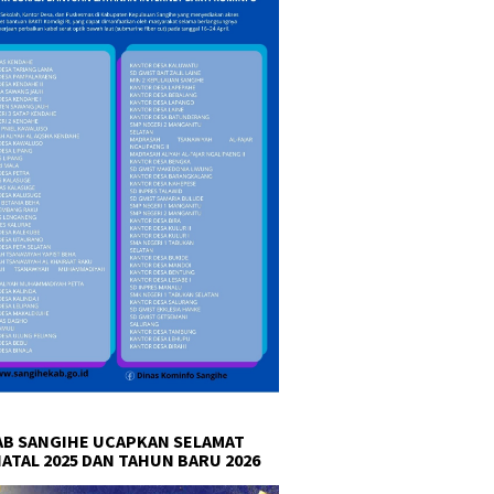
, PT SMB Sepakat Bayar
Kapolres Boltim: Semua
Hoegen
ap dalam 12 Bulan
Kasus Ada Prosedur
2026 An
Hukumnya
Inspirat
B SANGIHE UCAPKAN SELAMAT
NATAL 2025 DAN TAHUN BARU 2026