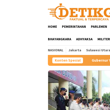
Loncat
ke
konten
HOME
PEMERINTAHAN
PARLEMEN
BHAYANGKARA
ADHYAKSA
MILITER
NASIONAL
Jakarta
Sulawesi Utar
dan Titip Jabatan
Gubernur YSK Rotasi Tiga Pejabat Esel
Konten Spesial