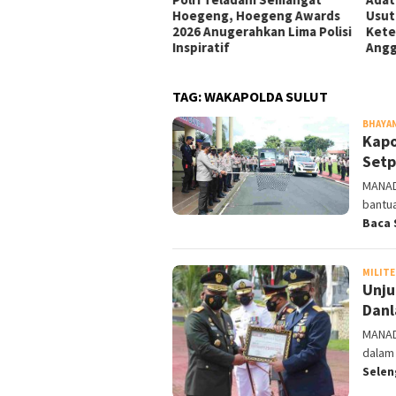
olres Boltim: Semua
Hoegeng, Hoegeng Awards
Usut
us Ada Prosedur
2026 Anugerahkan Lima Polisi
Kete
kumnya
Inspiratif
Angg
TAG:
WAKAPOLDA SULUT
BHAYA
Kapo
Setp
MANADO
bantua
Baca 
MILITE
Unju
Danl
MANAD
dalam 
Sele