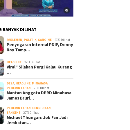
G BANYAK DILIHAT
PARLEMEN
,
POLITIK
,
SANGIHE
2730 Dilihat
Penyegaran Internal PDIP, Denny
Roy Tamp…
HEADLINE
2711 Dilihat
Viral “Silakan Pergi Kalau Kurang
…
DESA
,
HEADLINE
,
MINAHASA
,
PEMERINTAHAN
2118 Dilihat
Mantan Anggota DPRD Minahasa
James Bruri…
PEMERINTAHAN
,
PENDIDIKAN
,
SANGIHE
2078 Dilihat
Michael Thungari: Job Fair Jadi
Jembatan…