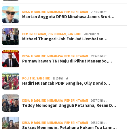
DESA
,
HEADLINE
,
MINAHASA
,
PEMERINTAHAN
2154 Dilihat
Mantan Anggota DPRD Minahasa James Bruri…
PEMERINTAHAN
,
PENDIDIKAN
,
SANGIHE
2082 Dilihat
Michael Thungari: Job Fair Jadi Jembatan…
DESA
,
HEADLINE
,
MINAHASA
,
PEMERINTAHAN
1906 Dilihat
Purnawirawan TNI Maju di Pilhut Manembo,…
POLITIK
,
SANGIHE
1855 Dilihat
Hadiri Musancab PDIP Sangihe, Olly Dondo…
DESA
,
HEADLINE
,
MINAHASA
,
PEMERINTAHAN
1677 Dilihat
Teddy Momongan Ungguli Petahana, Resmi D…
DESA
,
HEADLINE
,
MINAHASA
,
PEMERINTAHAN
1653 Dilihat
Sukses Memimpin, Petahana Hukum Tua Lann…