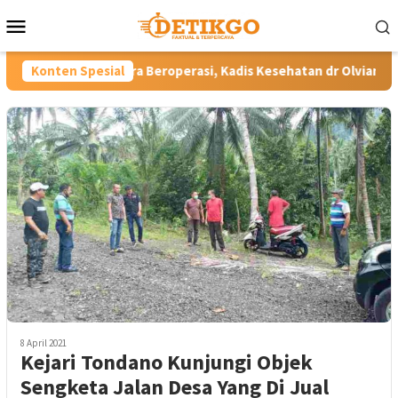
Loncat
Menu
ke
Mobile
konten
 Beroperasi, Kadis Kesehatan dr Olviane Rattu: Deteksi Dini Pe
Konten Spesial
8 April 2021
Kejari Tondano Kunjungi Objek
Sengketa Jalan Desa Yang Di Jual