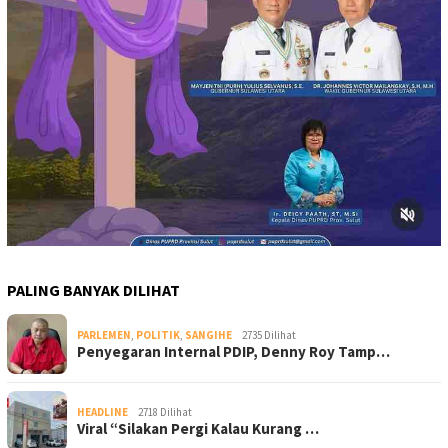
PALING BANYAK DILIHAT
PARLEMEN
,
POLITIK
,
SANGIHE
2735 Dilihat
Penyegaran Internal PDIP, Denny Roy Tamp…
HEADLINE
2718 Dilihat
Viral “Silakan Pergi Kalau Kurang …