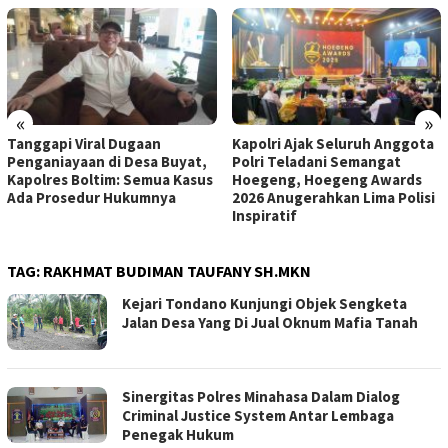
«
»
Kapolri Ajak Seluruh Anggota
Warga Sipil Ditembak, Tokoh
Polri Teladani Semangat
Adat Desak Panglima TNI Usut
Hoegeng, Hoegeng Awards
Tuntas Dugaan Keterlibatan
2026 Anugerahkan Lima Polisi
Oknum Anggota di Sorong
Inspiratif
TAG:
RAKHMAT BUDIMAN TAUFANY SH.MKN
Kejari Tondano Kunjungi Objek Sengketa
Jalan Desa Yang Di Jual Oknum Mafia Tanah
Sinergitas Polres Minahasa Dalam Dialog
Criminal Justice System Antar Lembaga
Penegak Hukum