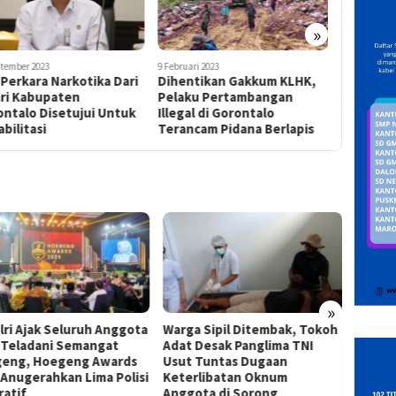
»
ptember 2023
9 Februari 2023
7 Desember 2
Perkara Narkotika Dari
Dihentikan Gakkum KLHK,
Bank Sul
ari Kabupaten
Pelaku Pertambangan
Pengharg
ontalo Disetujui Untuk
Illegal di Gorontalo
Perwakil
bilitasi
Terancam Pidana Berlapis
»
lri Ajak Seluruh Anggota
Warga Sipil Ditembak, Tokoh
INAKO
i Teladani Semangat
Adat Desak Panglima TNI
Infras
eng, Hoegeng Awards
Usut Tuntas Dugaan
Kejati
 Anugerahkan Lima Polisi
Keterlibatan Oknum
Desak 
ratif
Anggota di Sorong
Kontra