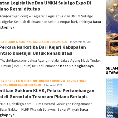
atan Legislative Dan UMKM Sulutgo Expo Di
DetikGo
ano Resmi ditutup
ASA(detikgo.com) – Kegiatan Legislative dan UMKM Sulutgo
 digelar Setelah dilaksanakan selama empat hari, akhirnya
Baca
ngkapnya
KSA
,
HUKUM & KRIMINAL
,
KABUPATEN GORONTALO
DetikGo
14 September 2023
Perkara Narkotika Dari Kejari Kabupaten
ntalo Disetujui Untuk Rehabilitasi
TA, detikgo.com- Jaksa Agung melalui Jaksa Agung Muda Tindak
a Umum (JAM-Pidum) Dr. Fadil Zumhana
Baca Selengkapnya
SELAM
UTARA
KSA
,
GORONTALO
,
HEADLINE
,
HUKUM & KRIMINAL
,
KEMENTERIAN
UNGAN HIDUP DAN KEHUTANAN
Yolanda
9 Februari 2023
ntikan Gakkum KLHK, Pelaku Pertambangan
Rachmat
gal di Gorontalo Terancam Pidana Berlapis
TALO, detikgo.com – Tim Operasi Gabungan Pengamanan
Balai Gakkum KLHK Wilayah Sulawesi Seksi Wilayah
Baca
ngkapnya