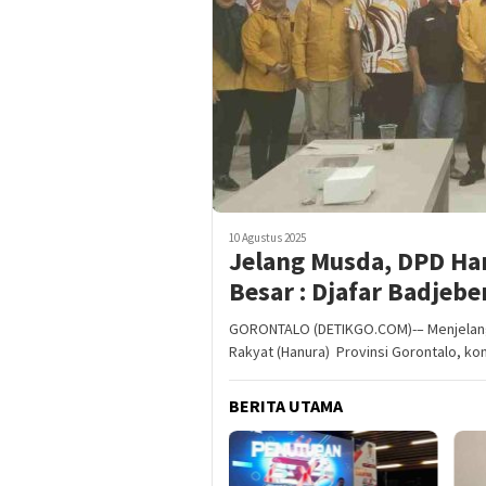
10 Agustus 2025
Jelang Musda, DPD Han
Besar : Djafar Badjeb
GORONTALO (DETIKGO.COM)-– Menjelang 
Rakyat (Hanura) Provinsi Gorontalo, ko
BERITA UTAMA