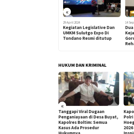
«
7 Desember 2024
29 April 2024
14 Se
Bank SulutGo Berhasil Raih
Kegiatan Legislative Dan
Dua 
Penghargaan dari BI
UMKM Sulutgo Expo Di
Kej
Perwakilan Gorontalo
Tondano Resmi ditutup
Gor
Reha
HUKUM DAN KRIMINAL
«
ati Sumsel Pulihkan
Tanggapi Viral Dugaan
Kapo
ugian Negara Rp127,27
Penganiayaan di Desa Buyat,
Polr
iar, PT SMB Sepakat Bayar
Kapolres Boltim: Semua
Hoeg
tahap dalam 12 Bulan
Kasus Ada Prosedur
2026
Hukumnya
Inspi