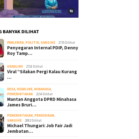
G BANYAK DILIHAT
PARLEMEN
,
POLITIK
,
SANGIHE
2735 Dilihat
Penyegaran Internal PDIP, Denny
Roy Tamp…
HEADLINE
2718 Dilihat
Viral “Silakan Pergi Kalau Kurang
…
DESA
,
HEADLINE
,
MINAHASA
,
PEMERINTAHAN
2154 Dilihat
Mantan Anggota DPRD Minahasa
James Bruri…
PEMERINTAHAN
,
PENDIDIKAN
,
SANGIHE
2082 Dilihat
Michael Thungari: Job Fair Jadi
Jembatan…