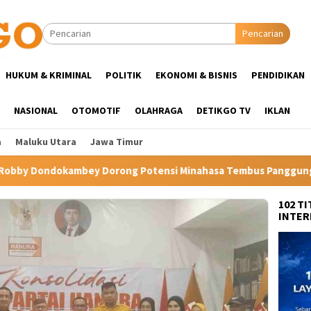
Pencarian
HUKUM & KRIMINAL
POLITIK
EKONOMI & BISNIS
PENDIDIKAN
NASIONAL
OTOMOTIF
OLAHRAGA
DETIKGO TV
IKLAN
a
Maluku Utara
Jawa Timur
Potensi Minahasa Tembus Panggung Internasional
Harti
102 T
INTER