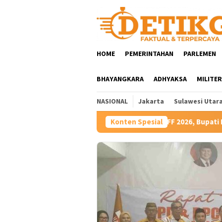
Loncat
ke
konten
HOME
PEMERINTAHAN
PARLEMEN
BHAYANGKARA
ADHYAKSA
MILITER
NASIONAL
Jakarta
Sulawesi Utar
Hadiri TIFF 2026, Bupati Robby Dondokambey Dorong 
Konten Spesial