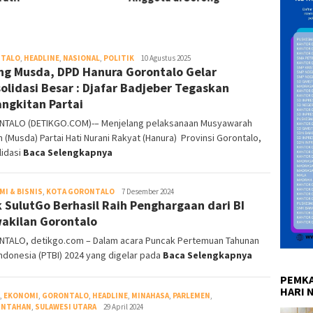
TALO
,
HEADLINE
,
NASIONAL
,
POLITIK
Redaksi
10 Agustus 2025
ng Musda, DPD Hanura Gorontalo Gelar
DetikGo
olidasi Besar : Djafar Badjeber Tegaskan
ngkitan Partai
TALO (DETIKGO.COM)-– Menjelang pelaksanaan Musyawarah
 (Musda) Partai Hati Nurani Rakyat (Hanura) Provinsi Gorontalo,
lidasi
Baca Selengkapnya
I & BISNIS
,
KOTA GORONTALO
DetikGo
7 Desember 2024
 SulutGo Berhasil Raih Penghargaan dari BI
akilan Gorontalo
TALO, detikgo.com – Dalam acara Puncak Pertemuan Tahunan
ndonesia (PTBI) 2024 yang digelar pada
Baca Selengkapnya
PEMKA
HARI 
,
EKONOMI
,
GORONTALO
,
HEADLINE
,
MINAHASA
,
PARLEMEN
,
INTAHAN
,
SULAWESI UTARA
Redaksi
29 April 2024