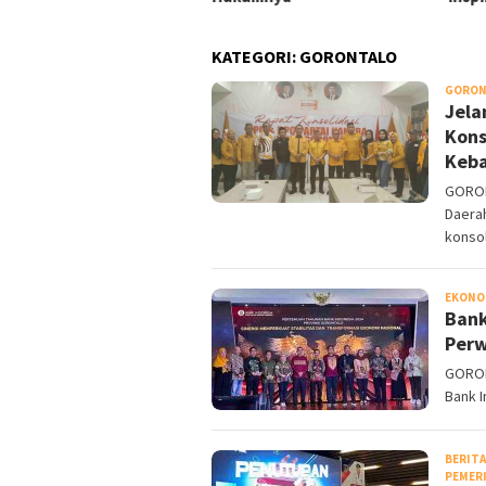
KATEGORI:
GORONTALO
GORON
Jela
Kons
Keba
GORON
Daerah
konso
EKONOM
Bank
Perw
GORON
Bank I
BERITA
PEMER