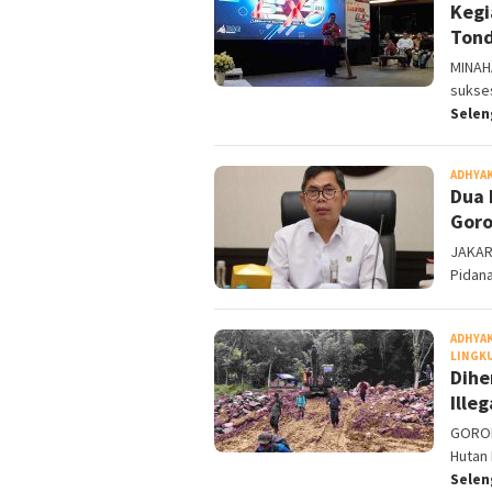
Kegi
Tond
MINAH
sukses
Sele
ADHYA
Dua 
Goro
JAKAR
Pidan
ADHYA
LINGK
Dihe
Ille
GORON
Hutan 
Sele