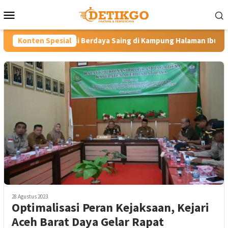
Loncat
Menu
ke
Mobile
konten
i Berdaya Saing di Kampung Halaman Ibunda Presiden
Konten Spesial
La
28 Agustus 2023
Optimalisasi Peran Kejaksaan, Kejari
Aceh Barat Daya Gelar Rapat