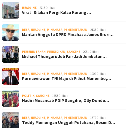
HEADLINE
2715 Dilihat
Viral “Silakan Pergi Kalau Kurang …
DESA
,
HEADLINE
,
MINAHASA
,
PEMERINTAHAN
2135 Dilihat
Mantan Anggota DPRD Minahasa James Bruri…
PEMERINTAHAN
,
PENDIDIKAN
,
SANGIHE
2081 Dilihat
Michael Thungari: Job Fair Jadi Jembatan…
DESA
,
HEADLINE
,
MINAHASA
,
PEMERINTAHAN
1902 Dilihat
Purnawirawan TNI Maju di Pilhut Manembo,…
POLITIK
,
SANGIHE
1853 Dilihat
Hadiri Musancab PDIP Sangihe, Olly Dondo…
DESA
,
HEADLINE
,
MINAHASA
,
PEMERINTAHAN
1672 Dilihat
Teddy Momongan Ungguli Petahana, Resmi D…