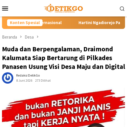
Loncat
Menu
ke
Mobile
konten
l
Konten Spesial
Hartini Ngadiorejo Pacu Transformasi SMKN 1 Langowan
Beranda
Desa
Muda dan Berpengalaman, Draimond
Kalumata Siap Bertarung di Pilkades
Panasen Usung Visi Desa Maju dan Digital
Redaksi DetikGo
8 Juni 2026
273 Dilihat