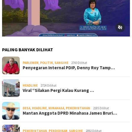
PALING BANYAK DILIHAT
PARLEMEN
,
POLITIK
,
SANGIHE
2743 Dilihat
Penyegaran Internal PDIP, Denny Roy Tamp…
HEADLINE
2724 Dilihat
Viral “Silakan Pergi Kalau Kurang …
DESA
,
HEADLINE
,
MINAHASA
,
PEMERINTAHAN
2185 Dilihat
Mantan Anggota DPRD Minahasa James Bruri…
PEMERINTAHAN
,
PENDIDIKAN
,
SANGIHE
2092 Dilihat