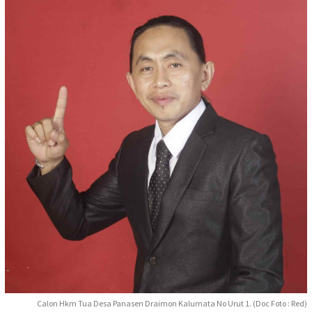
Calon Hkm Tua Desa Panasen Draimon Kalumata No Urut 1. (Doc Foto : Red)