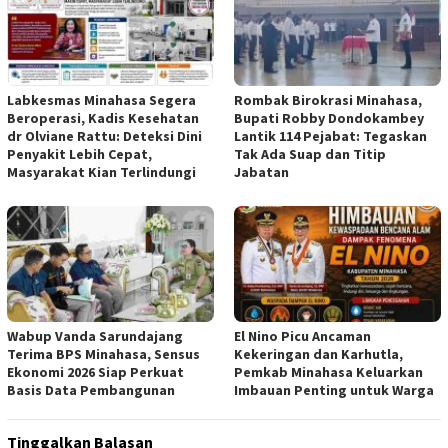
Labkesmas Minahasa Segera
Rombak Birokrasi Minahasa,
Beroperasi, Kadis Kesehatan
Bupati Robby Dondokambey
dr Olviane Rattu: Deteksi Dini
Lantik 114 Pejabat: Tegaskan
Penyakit Lebih Cepat,
Tak Ada Suap dan Titip
Masyarakat Kian Terlindungi
Jabatan
Wabup Vanda Sarundajang
El Nino Picu Ancaman
Terima BPS Minahasa, Sensus
Kekeringan dan Karhutla,
Ekonomi 2026 Siap Perkuat
Pemkab Minahasa Keluarkan
Basis Data Pembangunan
Imbauan Penting untuk Warga
Tinggalkan Balasan