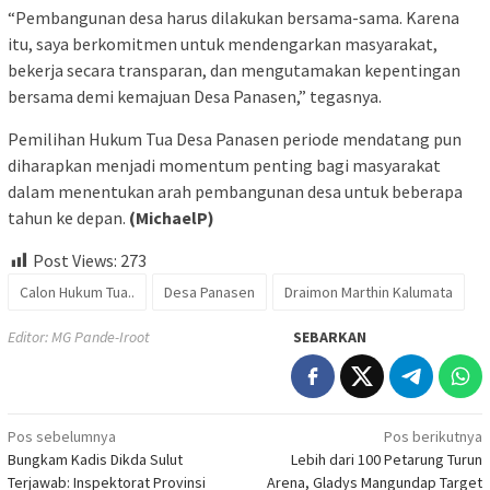
“Pembangunan desa harus dilakukan bersama-sama. Karena
itu, saya berkomitmen untuk mendengarkan masyarakat,
bekerja secara transparan, dan mengutamakan kepentingan
bersama demi kemajuan Desa Panasen,” tegasnya.
Pemilihan Hukum Tua Desa Panasen periode mendatang pun
diharapkan menjadi momentum penting bagi masyarakat
dalam menentukan arah pembangunan desa untuk beberapa
tahun ke depan.
(MichaelP)
Post Views:
273
Calon Hukum Tua..
Desa Panasen
Draimon Marthin Kalumata
Editor: MG Pande-Iroot
SEBARKAN
Navigasi
Pos sebelumnya
Pos berikutnya
Bungkam Kadis Dikda Sulut
Lebih dari 100 Petarung Turun
pos
Terjawab: Inspektorat Provinsi
Arena, Gladys Mangundap Target