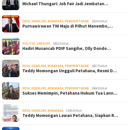
Michael Thungari: Job Fair Jadi Jembatan…
DESA
,
HEADLINE
,
MINAHASA
,
PEMERINTAHAN
1914 Dilihat
Purnawirawan TNI Maju di Pilhut Manembo,…
POLITIK
,
SANGIHE
1862 Dilihat
Hadiri Musancab PDIP Sangihe, Olly Dondo…
DESA
,
HEADLINE
,
MINAHASA
,
PEMERINTAHAN
1687 Dilihat
Teddy Momongan Ungguli Petahana, Resmi D…
DESA
,
HEADLINE
,
MINAHASA
,
PEMERINTAHAN
1664 Dilihat
Sukses Memimpin, Petahana Hukum Tua Lann…
DESA
,
HEADLINE
,
MINAHASA
1556 Dilihat
Teddy Momongan Lawan Petahana, Siapkan R…