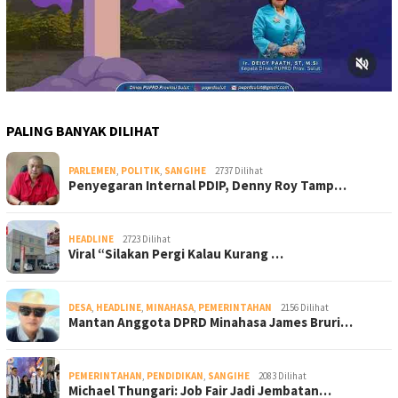
PALING BANYAK DILIHAT
PARLEMEN
,
POLITIK
,
SANGIHE
2737 Dilihat
Penyegaran Internal PDIP, Denny Roy Tamp…
HEADLINE
2723 Dilihat
Viral “Silakan Pergi Kalau Kurang …
DESA
,
HEADLINE
,
MINAHASA
,
PEMERINTAHAN
2156 Dilihat
Mantan Anggota DPRD Minahasa James Bruri…
PEMERINTAHAN
,
PENDIDIKAN
,
SANGIHE
2083 Dilihat
Michael Thungari: Job Fair Jadi Jembatan…