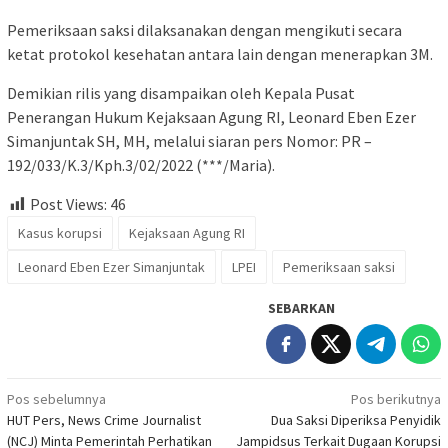
Pemeriksaan saksi dilaksanakan dengan mengikuti secara
ketat protokol kesehatan antara lain dengan menerapkan 3M.
Demikian rilis yang disampaikan oleh Kepala Pusat
Penerangan Hukum Kejaksaan Agung RI, Leonard Eben Ezer
Simanjuntak SH, MH, melalui siaran pers Nomor: PR –
192/033/K.3/Kph.3/02/2022 (***/Maria).
Post Views:
46
Kasus korupsi
Kejaksaan Agung RI
Leonard Eben Ezer Simanjuntak
LPEI
Pemeriksaan saksi
SEBARKAN
Navigasi
Pos sebelumnya
Pos berikutnya
HUT Pers, News Crime Journalist
Dua Saksi Diperiksa Penyidik
pos
(NCJ) Minta Pemerintah Perhatikan
Jampidsus Terkait Dugaan Korupsi