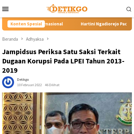
Loncat
Menu
ke
Mobile
konten
ional
Konten Spesial
Hartini Ngadiorejo Pacu Transformasi SMKN 1 Lan
Beranda
Adhyaksa
Jampidsus Periksa Satu Saksi Terkait
Dugaan Korupsi Pada LPEI Tahun 2013-
2019
Detikgo
10 Februari 2022
46 Dilihat