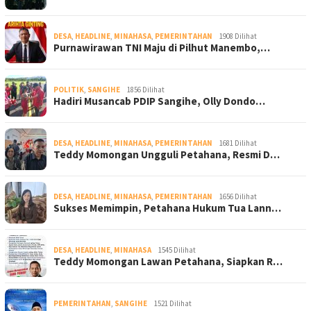
DESA
,
HEADLINE
,
MINAHASA
,
PEMERINTAHAN
1908 Dilihat
Purnawirawan TNI Maju di Pilhut Manembo,…
POLITIK
,
SANGIHE
1856 Dilihat
Hadiri Musancab PDIP Sangihe, Olly Dondo…
DESA
,
HEADLINE
,
MINAHASA
,
PEMERINTAHAN
1681 Dilihat
Teddy Momongan Ungguli Petahana, Resmi D…
DESA
,
HEADLINE
,
MINAHASA
,
PEMERINTAHAN
1656 Dilihat
Sukses Memimpin, Petahana Hukum Tua Lann…
DESA
,
HEADLINE
,
MINAHASA
1545 Dilihat
Teddy Momongan Lawan Petahana, Siapkan R…
PEMERINTAHAN
,
SANGIHE
1521 Dilihat