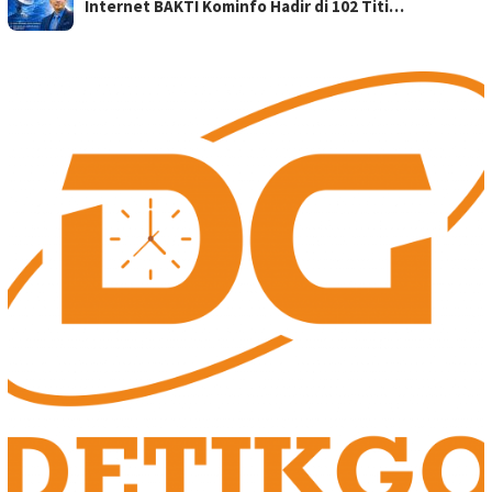
Internet BAKTI Kominfo Hadir di 102 Titi…