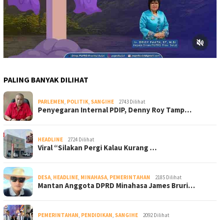
PALING BANYAK DILIHAT
PARLEMEN
,
POLITIK
,
SANGIHE
2743 Dilihat
Penyegaran Internal PDIP, Denny Roy Tamp…
HEADLINE
2724 Dilihat
Viral “Silakan Pergi Kalau Kurang …
DESA
,
HEADLINE
,
MINAHASA
,
PEMERINTAHAN
2185 Dilihat
Mantan Anggota DPRD Minahasa James Bruri…
PEMERINTAHAN
,
PENDIDIKAN
,
SANGIHE
2092 Dilihat