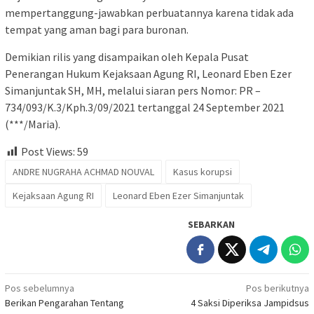
mempertanggung-jawabkan perbuatannya karena tidak ada
tempat yang aman bagi para buronan.
Demikian rilis yang disampaikan oleh Kepala Pusat
Penerangan Hukum Kejaksaan Agung RI, Leonard Eben Ezer
Simanjuntak SH, MH, melalui siaran pers Nomor: PR –
734/093/K.3/Kph.3/09/2021 tertanggal 24 September 2021
(***/Maria).
Post Views:
59
ANDRE NUGRAHA ACHMAD NOUVAL
Kasus korupsi
Kejaksaan Agung RI
Leonard Eben Ezer Simanjuntak
SEBARKAN
Navigasi
Pos sebelumnya
Pos berikutnya
Berikan Pengarahan Tentang
4 Saksi Diperiksa Jampidsus
pos