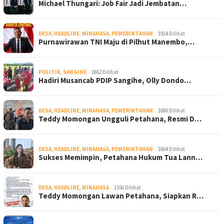
Michael Thungari: Job Fair Jadi Jembatan…
DESA
,
HEADLINE
,
MINAHASA
,
PEMERINTAHAN
1914 Dilihat
Purnawirawan TNI Maju di Pilhut Manembo,…
POLITIK
,
SANGIHE
1862 Dilihat
Hadiri Musancab PDIP Sangihe, Olly Dondo…
DESA
,
HEADLINE
,
MINAHASA
,
PEMERINTAHAN
1688 Dilihat
Teddy Momongan Ungguli Petahana, Resmi D…
DESA
,
HEADLINE
,
MINAHASA
,
PEMERINTAHAN
1664 Dilihat
Sukses Memimpin, Petahana Hukum Tua Lann…
DESA
,
HEADLINE
,
MINAHASA
1556 Dilihat
Teddy Momongan Lawan Petahana, Siapkan R…