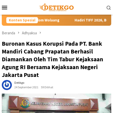
Loncat
Menu
ke
Mobile
konten
 Wolaang
Konten Spesial
Hadiri TIFF 2026, Bupati Robby Dondokambey D
Beranda
Adhyaksa
Buronan Kasus Korupsi Pada PT. Bank
Mandiri Cabang Prapatan Berhasil
Diamankan Oleh Tim Tabur Kejaksaan
Agung RI Bersama Kejaksaan Negeri
Jakarta Pusat
Detikgo
24 September 2021
59 Dilihat