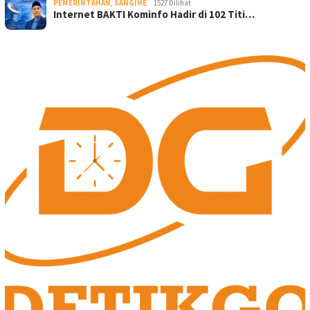
PEMERINTAHAN
,
SANGIHE
1527 Dilihat
Internet BAKTI Kominfo Hadir di 102 Titi…