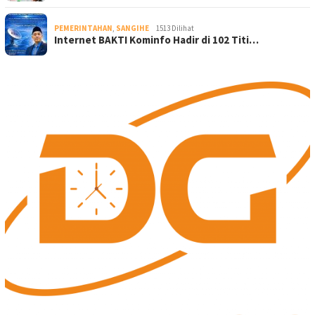
PEMERINTAHAN
,
SANGIHE
1513 Dilihat
Internet BAKTI Kominfo Hadir di 102 Titi…