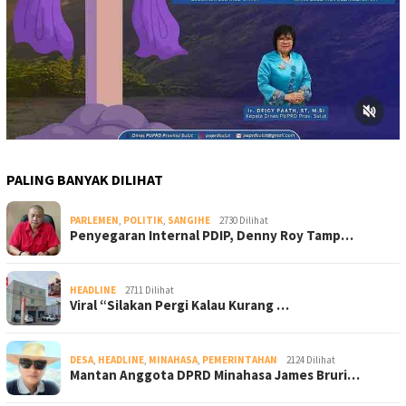
PALING BANYAK DILIHAT
PARLEMEN
,
POLITIK
,
SANGIHE
2730 Dilihat
Penyegaran Internal PDIP, Denny Roy Tamp…
HEADLINE
2711 Dilihat
Viral “Silakan Pergi Kalau Kurang …
DESA
,
HEADLINE
,
MINAHASA
,
PEMERINTAHAN
2124 Dilihat
Mantan Anggota DPRD Minahasa James Bruri…