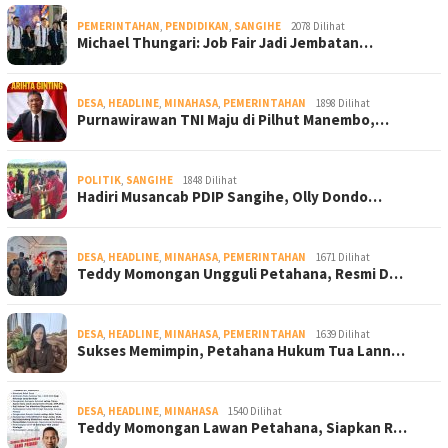
PEMERINTAHAN
,
PENDIDIKAN
,
SANGIHE
2078 Dilihat
Michael Thungari: Job Fair Jadi Jembatan…
DESA
,
HEADLINE
,
MINAHASA
,
PEMERINTAHAN
1898 Dilihat
Purnawirawan TNI Maju di Pilhut Manembo,…
POLITIK
,
SANGIHE
1848 Dilihat
Hadiri Musancab PDIP Sangihe, Olly Dondo…
DESA
,
HEADLINE
,
MINAHASA
,
PEMERINTAHAN
1671 Dilihat
Teddy Momongan Ungguli Petahana, Resmi D…
DESA
,
HEADLINE
,
MINAHASA
,
PEMERINTAHAN
1639 Dilihat
Sukses Memimpin, Petahana Hukum Tua Lann…
DESA
,
HEADLINE
,
MINAHASA
1540 Dilihat
Teddy Momongan Lawan Petahana, Siapkan R…