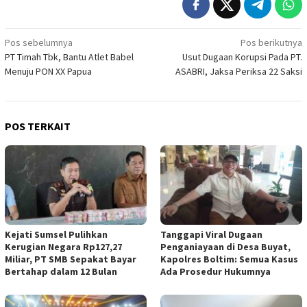
Navigasi
Pos sebelumnya
Pos berikutnya
PT Timah Tbk, Bantu Atlet Babel
Usut Dugaan Korupsi Pada PT.
pos
Menuju PON XX Papua
ASABRI, Jaksa Periksa 22 Saksi
POS TERKAIT
Kejati Sumsel Pulihkan
Tanggapi Viral Dugaan
Kerugian Negara Rp127,27
Penganiayaan di Desa Buyat,
Miliar, PT SMB Sepakat Bayar
Kapolres Boltim: Semua Kasus
Bertahap dalam 12 Bulan
Ada Prosedur Hukumnya