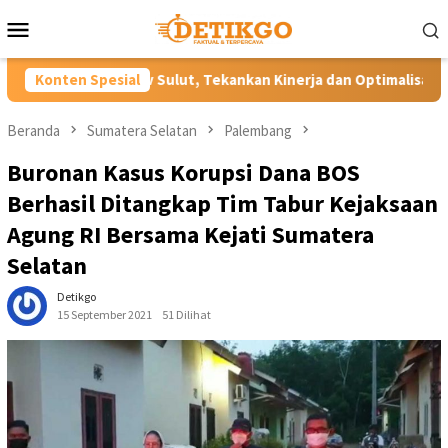
Loncat
Menu
ke
Mobile
konten
Sulut, Tekankan Kinerja dan Optimalisasi Aset Daerah
Konten Spesial
Mi
Beranda
Sumatera Selatan
Palembang
Buronan Kasus Korupsi Dana BOS
Berhasil Ditangkap Tim Tabur Kejaksaan
Agung RI Bersama Kejati Sumatera
Selatan
Detikgo
15 September 2021
51 Dilihat