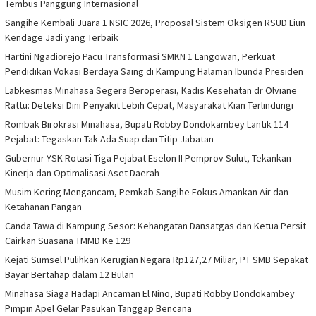
Tembus Panggung Internasional
Sangihe Kembali Juara 1 NSIC 2026, Proposal Sistem Oksigen RSUD Liun
Kendage Jadi yang Terbaik
Hartini Ngadiorejo Pacu Transformasi SMKN 1 Langowan, Perkuat
Pendidikan Vokasi Berdaya Saing di Kampung Halaman Ibunda Presiden
Labkesmas Minahasa Segera Beroperasi, Kadis Kesehatan dr Olviane
Rattu: Deteksi Dini Penyakit Lebih Cepat, Masyarakat Kian Terlindungi
Rombak Birokrasi Minahasa, Bupati Robby Dondokambey Lantik 114
Pejabat: Tegaskan Tak Ada Suap dan Titip Jabatan
Gubernur YSK Rotasi Tiga Pejabat Eselon II Pemprov Sulut, Tekankan
Kinerja dan Optimalisasi Aset Daerah
Musim Kering Mengancam, Pemkab Sangihe Fokus Amankan Air dan
Ketahanan Pangan
Canda Tawa di Kampung Sesor: Kehangatan Dansatgas dan Ketua Persit
Cairkan Suasana TMMD Ke 129
Kejati Sumsel Pulihkan Kerugian Negara Rp127,27 Miliar, PT SMB Sepakat
Bayar Bertahap dalam 12 Bulan
Minahasa Siaga Hadapi Ancaman El Nino, Bupati Robby Dondokambey
Pimpin Apel Gelar Pasukan Tanggap Bencana