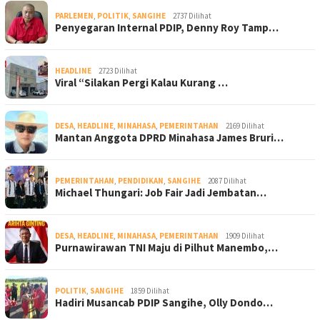
PARLEMEN
,
POLITIK
,
SANGIHE
2737 Dilihat
Penyegaran Internal PDIP, Denny Roy Tamp…
HEADLINE
2723 Dilihat
Viral “Silakan Pergi Kalau Kurang …
DESA
,
HEADLINE
,
MINAHASA
,
PEMERINTAHAN
2169 Dilihat
Mantan Anggota DPRD Minahasa James Bruri…
PEMERINTAHAN
,
PENDIDIKAN
,
SANGIHE
2087 Dilihat
Michael Thungari: Job Fair Jadi Jembatan…
DESA
,
HEADLINE
,
MINAHASA
,
PEMERINTAHAN
1909 Dilihat
Purnawirawan TNI Maju di Pilhut Manembo,…
POLITIK
,
SANGIHE
1859 Dilihat
Hadiri Musancab PDIP Sangihe, Olly Dondo…