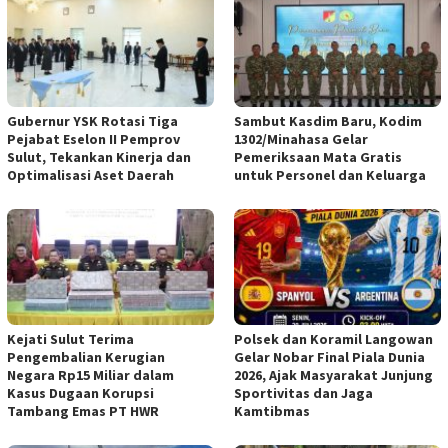
Gubernur YSK Rotasi Tiga
Sambut Kasdim Baru, Kodim
Pejabat Eselon II Pemprov
1302/Minahasa Gelar
Sulut, Tekankan Kinerja dan
Pemeriksaan Mata Gratis
Optimalisasi Aset Daerah
untuk Personel dan Keluarga
Kejati Sulut Terima
Polsek dan Koramil Langowan
Pengembalian Kerugian
Gelar Nobar Final Piala Dunia
Negara Rp15 Miliar dalam
2026, Ajak Masyarakat Junjung
Kasus Dugaan Korupsi
Sportivitas dan Jaga
Tambang Emas PT HWR
Kamtibmas