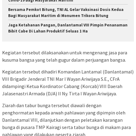
Covid-19 Bagi Masyarakat Maritim
Bersama Pemkot Bitung, TNI AL Gelar Vaksinasi Dosis Kedua
Bagi Masyarakat Maritim di Monumen Trikora Bitung
Jaga Ketahanan Pangan, Danlantamal VIII Pimpin Penanaman
Bibit Cabe Di Lahan Produktif Seluas 1 Ha
Kegiatan tersebut dilaksanakan untuk mengenang jasa para
kusuma bangsa yang telah gugur dalam perjuangan bangsa.
Kegiatan tersebut dihadiri Komandan Lantamal (Danlantamal)
VIII Brigadir Jenderal TNI Mar I Wayan Ariwijaya S.E., CFrA
didampingi Ketua Kordinator Cabang (Korcab) VIII Daerah
Jalasenastri Armada (DJA) II Ny. Tirta I Wayan Ariwijaya.
Ziarah dan tabur bunga tersebut diawali dengan
penghormatan kepada arwah pahlawan yang dipimpin oleh
Danlantamal VIII, dilanjutkan dengan peletakan karangan
bunga di pusara TMP Kairagi serta tabur bunga di makam para
pahlawan yang dilakukan peserta ziarah.