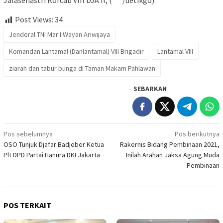
Jalasenastri Korcab VIII DJA II, (***/detikgo).
Post Views:
34
Jenderal TNI Mar I Wayan Ariwijaya
Komandan Lantamal (Danlantamal) VIII Brigadir
Lantamal VIII
ziarah dan tabur bunga di Taman Makam Pahlawan
SEBARKAN
Navigasi
Pos sebelumnya
Pos berikutnya
OSO Tunjuk Djafar Badjeber Ketua
Rakernis Bidang Pembinaan 2021,
pos
Plt DPD Partai Hanura DKI Jakarta
Inilah Arahan Jaksa Agung Muda
Pembinaan
POS TERKAIT