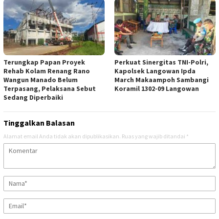
Terungkap Papan Proyek
Perkuat Sinergitas TNI-Polri,
Rehab Kolam Renang Rano
Kapolsek Langowan Ipda
Wangun Manado Belum
March Makaampoh Sambangi
Terpasang, Pelaksana Sebut
Koramil 1302-09 Langowan
Sedang Diperbaiki
Tinggalkan Balasan
Alamat email Anda tidak akan dipublikasikan.
Ruas yang wajib ditandai
*