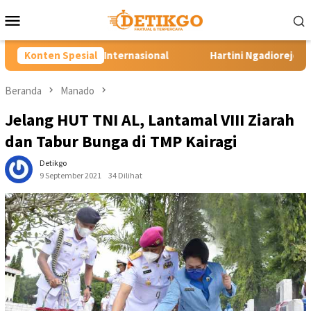
Loncat
Menu
ke
Mobile
konten
rnasional
Konten Spesial
Hartini Ngadiorejo Pacu Transformasi SMKN 1 
Beranda
Manado
Jelang HUT TNI AL, Lantamal VIII Ziarah
dan Tabur Bunga di TMP Kairagi
Detikgo
9 September 2021
34 Dilihat