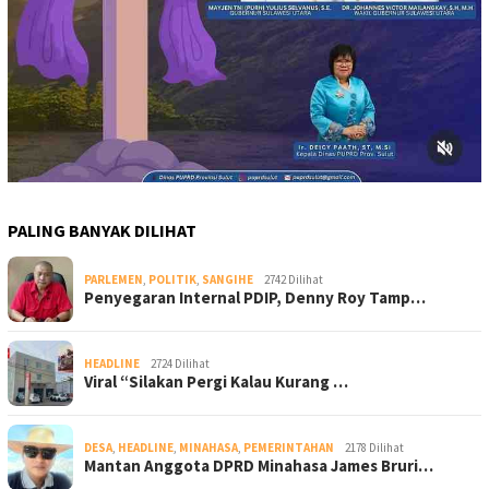
PALING BANYAK DILIHAT
PARLEMEN
,
POLITIK
,
SANGIHE
2742 Dilihat
Penyegaran Internal PDIP, Denny Roy Tamp…
HEADLINE
2724 Dilihat
Viral “Silakan Pergi Kalau Kurang …
DESA
,
HEADLINE
,
MINAHASA
,
PEMERINTAHAN
2178 Dilihat
Mantan Anggota DPRD Minahasa James Bruri…