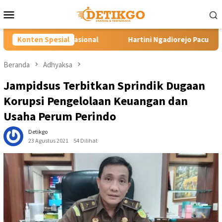
Loncat
Menu
ke
Mobile
konten
al
Konten Spesial
Hartini Ngadiorejo Pacu Transformasi SMKN 1 Langowa
Beranda
Adhyaksa
Jampidsus Terbitkan Sprindik Dugaan
Korupsi Pengelolaan Keuangan dan
Usaha Perum Perindo
Detikgo
23 Agustus 2021
54 Dilihat