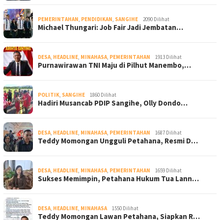
PEMERINTAHAN
,
PENDIDIKAN
,
SANGIHE
2090 Dilihat
Michael Thungari: Job Fair Jadi Jembatan…
DESA
,
HEADLINE
,
MINAHASA
,
PEMERINTAHAN
1913 Dilihat
Purnawirawan TNI Maju di Pilhut Manembo,…
POLITIK
,
SANGIHE
1860 Dilihat
Hadiri Musancab PDIP Sangihe, Olly Dondo…
DESA
,
HEADLINE
,
MINAHASA
,
PEMERINTAHAN
1687 Dilihat
Teddy Momongan Ungguli Petahana, Resmi D…
DESA
,
HEADLINE
,
MINAHASA
,
PEMERINTAHAN
1659 Dilihat
Sukses Memimpin, Petahana Hukum Tua Lann…
DESA
,
HEADLINE
,
MINAHASA
1550 Dilihat
Teddy Momongan Lawan Petahana, Siapkan R…