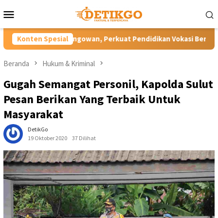
Loncat
Menu
ke
Mobile
konten
owan, Perkuat Pendidikan Vokasi Berdaya Saing di Kampung Hala
Konten Spesial
Beranda
Hukum & Kriminal
Gugah Semangat Personil, Kapolda Sulut
Pesan Berikan Yang Terbaik Untuk
Masyarakat
DetikGo
19 Oktober 2020
37 Dilihat