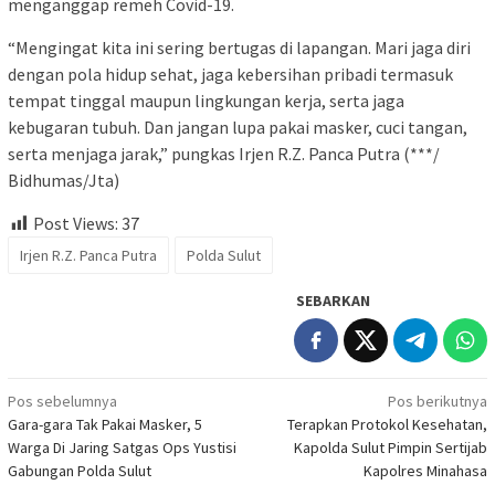
menganggap remeh Covid-19.
“Mengingat kita ini sering bertugas di lapangan. Mari jaga diri
dengan pola hidup sehat, jaga kebersihan pribadi termasuk
tempat tinggal maupun lingkungan kerja, serta jaga
kebugaran tubuh. Dan jangan lupa pakai masker, cuci tangan,
serta menjaga jarak,” pungkas Irjen R.Z. Panca Putra (***/
Bidhumas/Jta)
Post Views:
37
Irjen R.Z. Panca Putra
Polda Sulut
SEBARKAN
Navigasi
Pos sebelumnya
Pos berikutnya
Gara-gara Tak Pakai Masker, 5
Terapkan Protokol Kesehatan,
pos
Warga Di Jaring Satgas Ops Yustisi
Kapolda Sulut Pimpin Sertijab
Gabungan Polda Sulut
Kapolres Minahasa