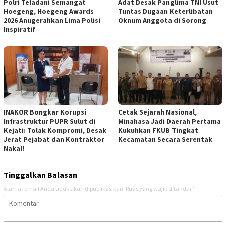
Polri Teladani Semangat
Adat Desak Panglima TNI Usut
Hoegeng, Hoegeng Awards
Tuntas Dugaan Keterlibatan
2026 Anugerahkan Lima Polisi
Oknum Anggota di Sorong
Inspiratif
INAKOR Bongkar Korupsi
Cetak Sejarah Nasional,
Infrastruktur PUPR Sulut di
Minahasa Jadi Daerah Pertama
Kejati: Tolak Kompromi, Desak
Kukuhkan FKUB Tingkat
Jerat Pejabat dan Kontraktor
Kecamatan Secara Serentak
Nakal!
Tinggalkan Balasan
Alamat email Anda tidak akan dipublikasikan.
Ruas yang wajib ditandai
*