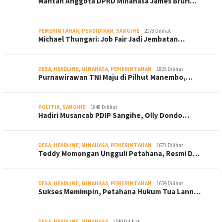
Mantan Anggota DPRD Minahasa James Bruri…
PEMERINTAHAN
,
PENDIDIKAN
,
SANGIHE
2078 Dilihat
Michael Thungari: Job Fair Jadi Jembatan…
DESA
,
HEADLINE
,
MINAHASA
,
PEMERINTAHAN
1895 Dilihat
Purnawirawan TNI Maju di Pilhut Manembo,…
POLITIK
,
SANGIHE
1848 Dilihat
Hadiri Musancab PDIP Sangihe, Olly Dondo…
DESA
,
HEADLINE
,
MINAHASA
,
PEMERINTAHAN
1671 Dilihat
Teddy Momongan Ungguli Petahana, Resmi D…
DESA
,
HEADLINE
,
MINAHASA
,
PEMERINTAHAN
1639 Dilihat
Sukses Memimpin, Petahana Hukum Tua Lann…
DESA
,
HEADLINE
,
MINAHASA
1540 Dilihat