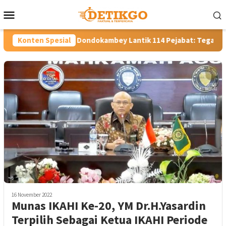
Loncat
Menu
ke
Mobile
konten
 Bupati Robby Dondokambey Lantik 114 Pejabat: Tegaskan Tak Ad
Konten Spesial
16 November 2022
Munas IKAHI Ke-20, YM Dr.H.Yasardin
Terpilih Sebagai Ketua IKAHI Periode