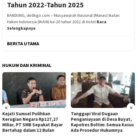
Tahun 2022-Tahun 2025
BANDUNG, detikgo.com – Musyawarah Nasional (Munas) Ikatan
Hakim Indonesia (IKAHI) ke-20 tahun 2022 di Hotel
Baca
Selengkapnya
BERITA UTAMA
HUKUM DAN KRIMINAL
«
»
msel Pulihkan
Tanggapi Viral Dugaan
Kapolri A
Negara Rp127,27
Penganiayaan di Desa Buyat,
Polri Tel
T SMB Sepakat Bayar
Kapolres Boltim: Semua Kasus
Hoegeng,
dalam 12 Bulan
Ada Prosedur Hukumnya
2026 Anug
Inspiratif