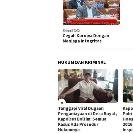
30 April 2022
Cegah Korupsi Dengan
Menjaga Integritas
HUKUM DAN KRIMINAL
«
ati Sumsel Pulihkan
Tanggapi Viral Dugaan
Kapo
ugian Negara Rp127,27
Penganiayaan di Desa Buyat,
Polr
iar, PT SMB Sepakat Bayar
Kapolres Boltim: Semua
Hoeg
tahap dalam 12 Bulan
Kasus Ada Prosedur
2026
Hukumnya
Inspi