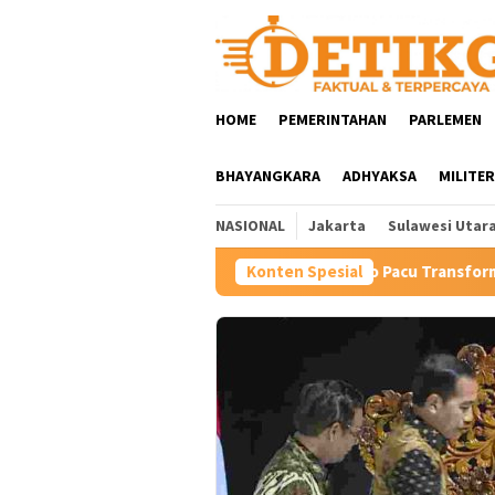
Loncat
ke
konten
HOME
PEMERINTAHAN
PARLEMEN
BHAYANGKARA
ADHYAKSA
MILITER
NASIONAL
Jakarta
Sulawesi Utar
Hartini Ngadiorejo Pacu Transformasi SMKN 1 Langowan, Perk
Konten Spesial