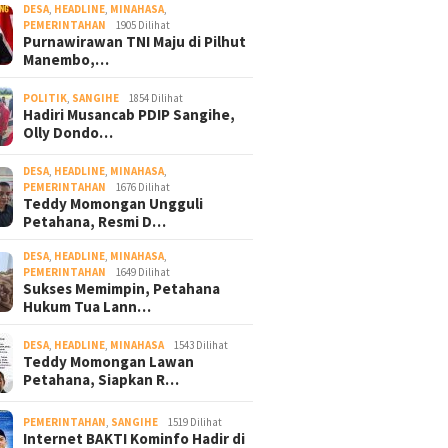
DESA
,
HEADLINE
,
MINAHASA
,
PEMERINTAHAN
1905 Dilihat
Purnawirawan TNI Maju di Pilhut
Manembo,…
POLITIK
,
SANGIHE
1854 Dilihat
Hadiri Musancab PDIP Sangihe,
Olly Dondo…
DESA
,
HEADLINE
,
MINAHASA
,
PEMERINTAHAN
1676 Dilihat
Teddy Momongan Ungguli
Petahana, Resmi D…
DESA
,
HEADLINE
,
MINAHASA
,
PEMERINTAHAN
1649 Dilihat
Sukses Memimpin, Petahana
Hukum Tua Lann…
DESA
,
HEADLINE
,
MINAHASA
1543 Dilihat
Teddy Momongan Lawan
Petahana, Siapkan R…
PEMERINTAHAN
,
SANGIHE
1519 Dilihat
Internet BAKTI Kominfo Hadir di