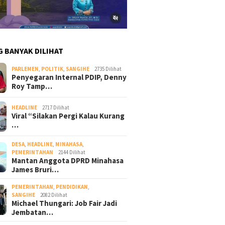
G BANYAK DILIHAT
PARLEMEN
,
POLITIK
,
SANGIHE
2735 Dilihat
Penyegaran Internal PDIP, Denny
Roy Tamp…
HEADLINE
2717 Dilihat
Viral “Silakan Pergi Kalau Kurang
…
DESA
,
HEADLINE
,
MINAHASA
,
PEMERINTAHAN
2144 Dilihat
Mantan Anggota DPRD Minahasa
James Bruri…
PEMERINTAHAN
,
PENDIDIKAN
,
SANGIHE
2082 Dilihat
Michael Thungari: Job Fair Jadi
Jembatan…