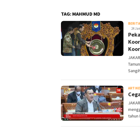
TAG:
MAHMUD MD
BERITA
24 Jan
Peka
Koor
Koor
JAKART
Tamun
Sang
ARTIKE
Cega
JAKAR
mengge
tahun