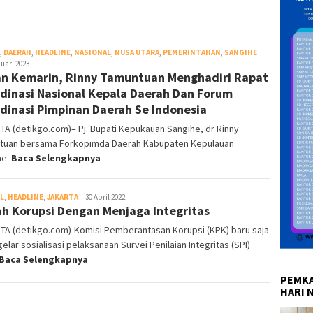
,
DAERAH
,
HEADLINE
,
NASIONAL
,
NUSA UTARA
,
PEMERINTAHAN
,
SANGIHE
Redaksi
uari 2023
DetikGo
n Kemarin, Rinny Tamuntuan Menghadiri Rapat
dinasi Nasional Kepala Daerah Dan Forum
dinasi Pimpinan Daerah Se Indonesia
A (detikgo.com)– Pj. Bupati Kepukauan Sangihe, dr Rinny
tuan bersama Forkopimda Daerah Kabupaten Kepulauan
ihe
Baca Selengkapnya
L
,
HEADLINE
,
JAKARTA
Redaksi
30 April 2022
h Korupsi Dengan Menjaga Integritas
DetikGo
TA (detikgo.com)-Komisi Pemberantasan Korupsi (KPK) baru saja
lar sosialisasi pelaksanaan Survei Penilaian Integritas (SPI)
Baca Selengkapnya
PEMKA
HARI 