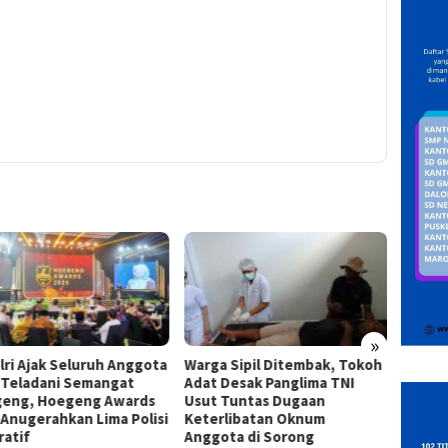
»
lri Ajak Seluruh Anggota
Warga Sipil Ditembak, Tokoh
INAKO
i Teladani Semangat
Adat Desak Panglima TNI
Infras
eng, Hoegeng Awards
Usut Tuntas Dugaan
Kejati
 Anugerahkan Lima Polisi
Keterlibatan Oknum
Desak 
ratif
Anggota di Sorong
Kontra