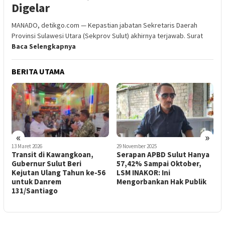
Digelar
MANADO, detikgo.com — Kepastian jabatan Sekretaris Daerah
Provinsi Sulawesi Utara (Sekprov Sulut) akhirnya terjawab. Surat
Baca Selengkapnya
BERITA UTAMA
«
»
13 Maret 2026
29 November 2025
2
Transit di Kawangkoan,
Serapan APBD Sulut Hanya
P
Gubernur Sulut Beri
57,42% Sampai Oktober,
K
Kejutan Ulang Tahun ke-56
LSM INAKOR: Ini
untuk Danrem
Mengorbankan Hak Publik
G
131/Santiago
D
S