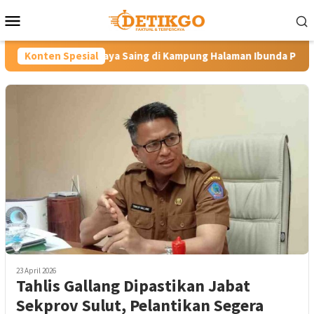
Loncat
Menu
ke
Mobile
konten
 Saing di Kampung Halaman Ibunda Presiden
Konten Spesial
Labkesmas Mi
23 April 2026
Tahlis Gallang Dipastikan Jabat
Sekprov Sulut, Pelantikan Segera