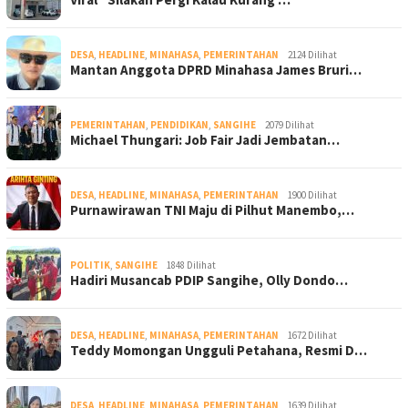
DESA
,
HEADLINE
,
MINAHASA
,
PEMERINTAHAN
2124 Dilihat
Mantan Anggota DPRD Minahasa James Bruri…
PEMERINTAHAN
,
PENDIDIKAN
,
SANGIHE
2079 Dilihat
Michael Thungari: Job Fair Jadi Jembatan…
DESA
,
HEADLINE
,
MINAHASA
,
PEMERINTAHAN
1900 Dilihat
Purnawirawan TNI Maju di Pilhut Manembo,…
POLITIK
,
SANGIHE
1848 Dilihat
Hadiri Musancab PDIP Sangihe, Olly Dondo…
DESA
,
HEADLINE
,
MINAHASA
,
PEMERINTAHAN
1672 Dilihat
Teddy Momongan Ungguli Petahana, Resmi D…
DESA
,
HEADLINE
,
MINAHASA
,
PEMERINTAHAN
1639 Dilihat