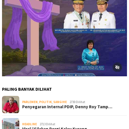
PALING BANYAK DILIHAT
PARLEMEN
,
POLITIK
,
SANGIHE
2730 Dilihat
Penyegaran Internal PDIP, Denny Roy Tamp…
HEADLINE
2713 Dilihat
Viral “Silakan Pergi Kalau Kurang …