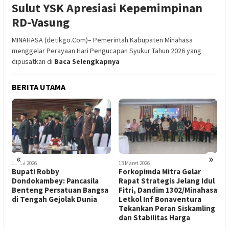
Sulut YSK Apresiasi Kepemimpinan
RD-Vasung
MINAHASA (detikgo.Com)– Pemerintah Kabupaten Minahasa
menggelar Perayaan Hari Pengucapan Syukur Tahun 2026 yang
dipusatkan di
Baca Selengkapnya
BERITA UTAMA
«
»
1 Juni 2026
13 Maret 2026
1
m
Bupati Robby
Forkopimda Mitra Gelar
O
Dondokambey: Pancasila
Rapat Strategis Jelang Idul
2
Benteng Persatuan Bangsa
Fitri, Dandim 1302/Minahasa
1
di Tengah Gejolak Dunia
Letkol Inf Bonaventura
B
Tekankan Peran Siskamling
S
dan Stabilitas Harga
L