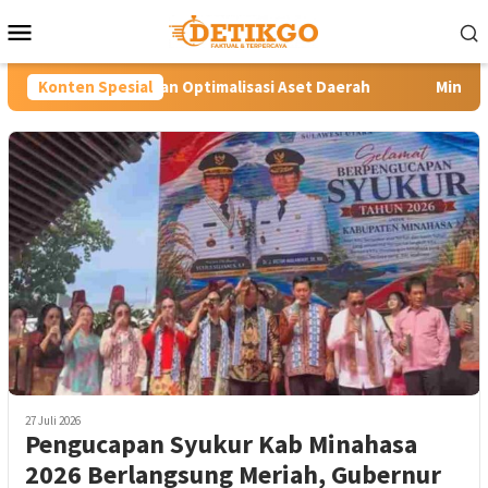
Loncat
Menu
ke
Mobile
konten
n Optimalisasi Aset Daerah
Konten Spesial
Minahasa Siaga Hadapi Ancam
27 Juli 2026
Pengucapan Syukur Kab Minahasa
2026 Berlangsung Meriah, Gubernur