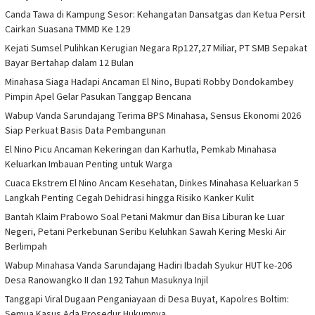
Canda Tawa di Kampung Sesor: Kehangatan Dansatgas dan Ketua Persit
Cairkan Suasana TMMD Ke 129
Kejati Sumsel Pulihkan Kerugian Negara Rp127,27 Miliar, PT SMB Sepakat
Bayar Bertahap dalam 12 Bulan
Minahasa Siaga Hadapi Ancaman El Nino, Bupati Robby Dondokambey
Pimpin Apel Gelar Pasukan Tanggap Bencana
Wabup Vanda Sarundajang Terima BPS Minahasa, Sensus Ekonomi 2026
Siap Perkuat Basis Data Pembangunan
El Nino Picu Ancaman Kekeringan dan Karhutla, Pemkab Minahasa
Keluarkan Imbauan Penting untuk Warga
Cuaca Ekstrem El Nino Ancam Kesehatan, Dinkes Minahasa Keluarkan 5
Langkah Penting Cegah Dehidrasi hingga Risiko Kanker Kulit
Bantah Klaim Prabowo Soal Petani Makmur dan Bisa Liburan ke Luar
Negeri, Petani Perkebunan Seribu Keluhkan Sawah Kering Meski Air
Berlimpah
Wabup Minahasa Vanda Sarundajang Hadiri Ibadah Syukur HUT ke-206
Desa Ranowangko II dan 192 Tahun Masuknya Injil
Tanggapi Viral Dugaan Penganiayaan di Desa Buyat, Kapolres Boltim:
Semua Kasus Ada Prosedur Hukumnya