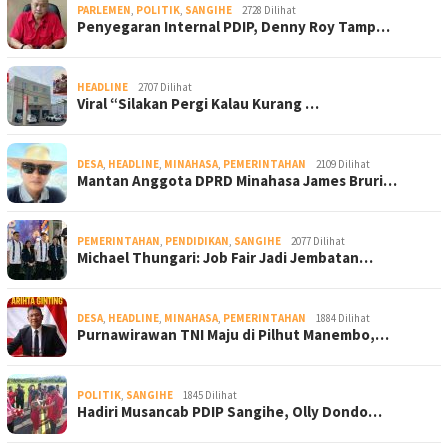
PARLEMEN
,
POLITIK
,
SANGIHE
2728 Dilihat
Penyegaran Internal PDIP, Denny Roy Tamp…
HEADLINE
2707 Dilihat
Viral “Silakan Pergi Kalau Kurang …
DESA
,
HEADLINE
,
MINAHASA
,
PEMERINTAHAN
2109 Dilihat
Mantan Anggota DPRD Minahasa James Bruri…
PEMERINTAHAN
,
PENDIDIKAN
,
SANGIHE
2077 Dilihat
Michael Thungari: Job Fair Jadi Jembatan…
DESA
,
HEADLINE
,
MINAHASA
,
PEMERINTAHAN
1884 Dilihat
Purnawirawan TNI Maju di Pilhut Manembo,…
POLITIK
,
SANGIHE
1845 Dilihat
Hadiri Musancab PDIP Sangihe, Olly Dondo…