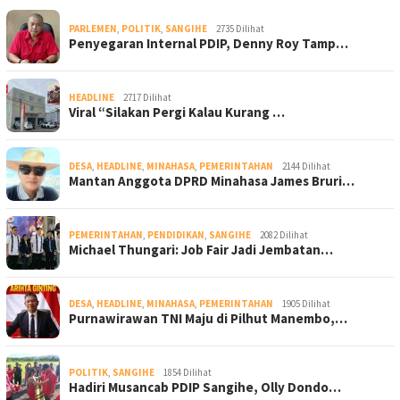
PARLEMEN
,
POLITIK
,
SANGIHE
2735 Dilihat
Penyegaran Internal PDIP, Denny Roy Tamp…
HEADLINE
2717 Dilihat
Viral “Silakan Pergi Kalau Kurang …
DESA
,
HEADLINE
,
MINAHASA
,
PEMERINTAHAN
2144 Dilihat
Mantan Anggota DPRD Minahasa James Bruri…
PEMERINTAHAN
,
PENDIDIKAN
,
SANGIHE
2082 Dilihat
Michael Thungari: Job Fair Jadi Jembatan…
DESA
,
HEADLINE
,
MINAHASA
,
PEMERINTAHAN
1905 Dilihat
Purnawirawan TNI Maju di Pilhut Manembo,…
POLITIK
,
SANGIHE
1854 Dilihat
Hadiri Musancab PDIP Sangihe, Olly Dondo…