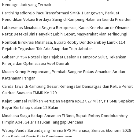
Kendage Jadi yang Terbaik
Hartini Ngadiorejo Pacu Transformasi SMKN 1 Langowan, Perkuat
Pendidikan Vokasi Berdaya Saing di Kampung Halaman Ibunda Presiden
Labkesmas Minahasa Segera Beroperasi, Kadis Kesehatan dr Olviane
Rattu: Deteksi Dini Penyakit Lebih Cepat, Masyarakat Kian Terlindungi
Rombak Birokrasi Minahasa, Bupati Robby Dondokambey Lantik 114
Pejabat: Tegaskan Tak Ada Suap dan Titip Jabatan
Gubernur YSK Rotasi Tiga Pejabat Eselon II Pemprov Sulut, Tekankan
Kinerja dan Optimalisasi Aset Daerah
Musim Kering Mengancam, Pemkab Sangihe Fokus Amankan Air dan
Ketahanan Pangan
Canda Tawa di Kampung Sesor: Kehangatan Dansatgas dan Ketua Persit
Cairkan Suasana TMMD Ke 129
Kejati Sumsel Pulihkan Kerugian Negara Rp127,27 Miliar, PT SMB Sepakat
Bayar Bertahap dalam 12 Bulan
Minahasa Siaga Hadapi Ancaman El Nino, Bupati Robby Dondokambey
Pimpin Apel Gelar Pasukan Tanggap Bencana
Wabup Vanda Sarundajang Terima BPS Minahasa, Sensus Ekonomi 2026
Siap Perkuat Basis Data Pembangunan