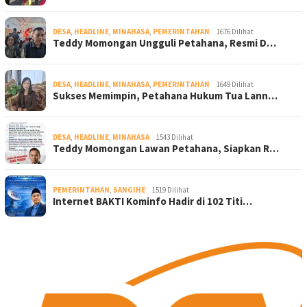
DESA
,
HEADLINE
,
MINAHASA
,
PEMERINTAHAN
1676 Dilihat
Teddy Momongan Ungguli Petahana, Resmi D…
DESA
,
HEADLINE
,
MINAHASA
,
PEMERINTAHAN
1649 Dilihat
Sukses Memimpin, Petahana Hukum Tua Lann…
DESA
,
HEADLINE
,
MINAHASA
1543 Dilihat
Teddy Momongan Lawan Petahana, Siapkan R…
PEMERINTAHAN
,
SANGIHE
1519 Dilihat
Internet BAKTI Kominfo Hadir di 102 Titi…