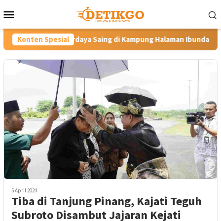
Loncat
Menu
ke
Mobile
konten
erdaya Saing di Kampung Halaman Ibunda Presiden
Konten Spesial
Labkes
5 April 2024
Tiba di Tanjung Pinang, Kajati Teguh
Subroto Disambut Jajaran Kejati