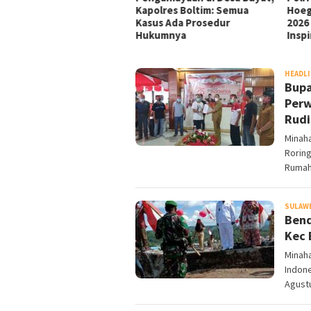
iar, PT SMB Sepakat Bayar
Kapolres Boltim: Semua
Hoeg
tahap dalam 12 Bulan
Kasus Ada Prosedur
2026
Hukumnya
Inspi
DETIKGO
HEADL
Bupa
Perw
Rudi
Minaha
Roring
Ruma
SULAWE
Bend
Kec 
Minah
Indon
Agust