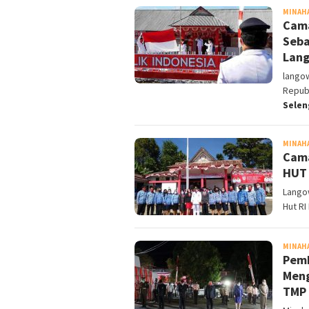
MINAH
Cama
Seba
Lan
lango
Republ
Sele
MINAH
Cama
HUT 
Langow
Hut RI
MINAH
Pemk
Meng
TMP 