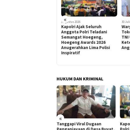
«
2 Agustus 2026
1 Agustus 2026
30 Jul
Tanggapi Viral Dugaan
Kapolri Ajak Seluruh
Warg
Penganiayaan di Desa
Anggota Polri Teladani
Tok
Buyat, Kapolres Boltim:
Semangat Hoegeng,
TNI
Semua Kasus Ada Prosedur
Hoegeng Awards 2026
Ket
Hukumnya
Anugerahkan Lima Polisi
Ang
Inspiratif
HUKUM DAN KRIMINAL
«
ati Sumsel Pulihkan
Tanggapi Viral Dugaan
Kapo
ugian Negara Rp127,27
Penganiayaan di Desa Buyat,
Polr