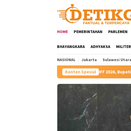
Loncat
ke
konten
HOME
PEMERINTAHAN
PARLEMEN
BHAYANGKARA
ADHYAKSA
MILITER
NASIONAL
Jakarta
Sulawesi Utar
Hadiri TIFF 2026, Bupati Robby Dondokambey Dorong Pote
Konten Spesial