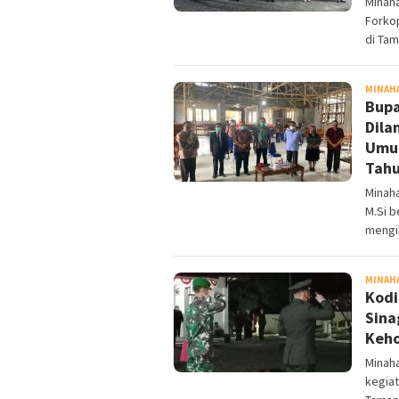
Minah
Forko
di Ta
MINAH
Bupa
Dila
Umum
Tahu
Minaha
M.Si 
mengi
MINAH
Kodi
Sina
Keho
Minah
kegia