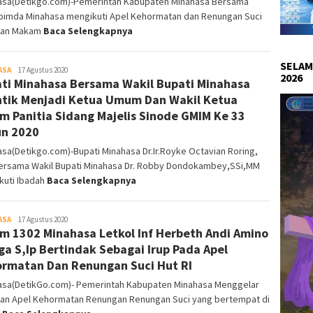
asa(Detikgo.com)-Pemerintah Kabupaten Minahasa Bersama
pimda Minahasa mengikuti Apel Kehormatan dan Renungan Suci
man Makam
Baca Selengkapnya
SELAM
ASA
Redaksi
17 Agustus 2020
2026
ti Minahasa Bersama Wakil Bupati Minahasa
DetikGo
ntik Menjadi Ketua Umum Dan Wakil Ketua
 Panitia Sidang Majelis Sinode GMIM Ke 33
n 2020
sa(Detikgo.com)-Bupati Minahasa Dr.Ir.Royke Octavian Roring,
bersama Wakil Bupati Minahasa Dr. Robby Dondokambey,SSi,MM
kuti Ibadah
Baca Selengkapnya
ASA
Redaksi
17 Agustus 2020
m 1302 Minahasa Letkol Inf Herbeth Andi Amino
DetikGo
ga S,Ip Bertindak Sebagai Irup Pada Apel
rmatan Dan Renungan Suci Hut RI
asa(DetikGo.com)- Pemerintah Kabupaten Minahasa Menggelar
tan Apel Kehormatan Renungan Renungan Suci yang bertempat di