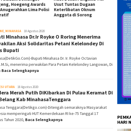
eng, Hoegeng Awards
Usut Tuntas Dugaan
Kejati
 Anugerahkan Lima Polisi
Keterlibatan Oknum
Desak 
ratif
Anggota di Sorong
Kontra
INE
,
MINAHASA
Redaksi
18 Agustus 2020
ti Minahasa Dr.Ir Royke O Roring Menerima
DetikGo
akilan Aksi Solidaritas Petani Kelelondey Di
s Bupati
sa(DetikGo.Com)-Bupati Minahasa Dr. Ir. Royke Octavian
.M.Si, menerima perwakilan Para Petani Kelelondey Langowan, Di
h
Baca Selengkapnya
SI UTARA
Redaksi
18 Agustus 2020
era Merah Putih DiKibarkan Di Pulau Keramat Di
DetikGo
Belang Kab MinahasaTenggara
asa Tenggara(Detikgo.com)-Ditengah semaraknya Masyarakat
esia memperingati HUT Kemerdekaan RI ke-75 Tanggal 17
PEMKA
us Tahun 2020,
Baca Selengkapnya
HARI 