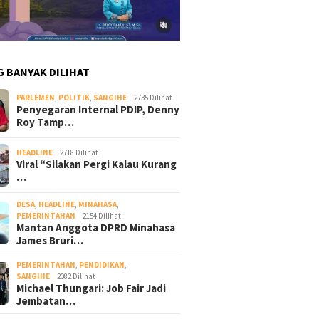
G BANYAK DILIHAT
PARLEMEN
,
POLITIK
,
SANGIHE
2735 Dilihat
Penyegaran Internal PDIP, Denny
Roy Tamp…
HEADLINE
2718 Dilihat
Viral “Silakan Pergi Kalau Kurang
…
DESA
,
HEADLINE
,
MINAHASA
,
PEMERINTAHAN
2154 Dilihat
Mantan Anggota DPRD Minahasa
James Bruri…
PEMERINTAHAN
,
PENDIDIKAN
,
SANGIHE
2082 Dilihat
Michael Thungari: Job Fair Jadi
Jembatan…