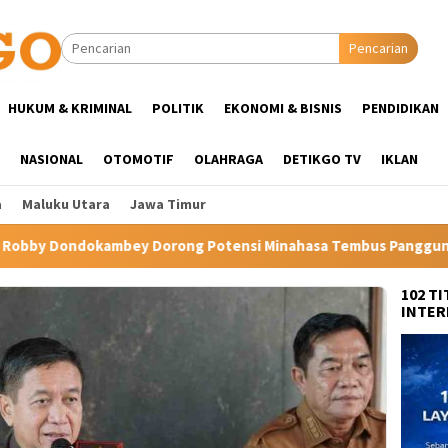
Pencarian
HUKUM & KRIMINAL
POLITIK
EKONOMI & BISNIS
PENDIDIKAN
NASIONAL
OTOMOTIF
OLAHRAGA
DETIKGO TV
IKLAN
a
Maluku Utara
Jawa Timur
nsi Minahasa Tembus Panggung Internasional
Hartini Ng
102 T
INTER