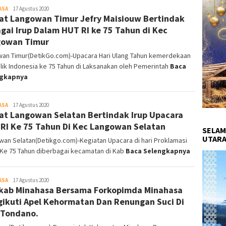
ASA
Redaksi
17 Agustus 2020
t Langowan Timur Jefry Maisiouw Bertindak
DetikGo
gai Irup Dalam HUT RI ke 75 Tahun di Kec
gowan Timur
wan Timur(DetikGo.com)-Upacara Hari Ulang Tahun kemerdekaan
ik Indonesia ke 75 Tahun di Laksanakan oleh Pemerintah
Baca
ngkapnya
ASA
Redaksi
17 Agustus 2020
t Langowan Selatan Bertindak Irup Upacara
DetikGo
RI Ke 75 Tahun Di Kec Langowan Selatan
SELAM
UTARA
an Selatan(Detikgo.com)-Kegiatan Upacara di hari Proklamasi
 Ke 75 Tahun diberbagai kecamatan di Kab
Baca Selengkapnya
ASA
Redaksi
17 Agustus 2020
ab Minahasa Bersama Forkopimda Minahasa
DetikGo
ikuti Apel Kehormatan Dan Renungan Suci Di
Tondano.