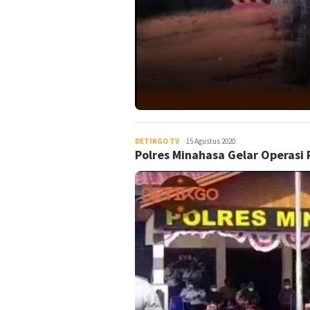
DETIKGO TV
DetikGo
15 Agustus 2020
Polres Minahasa Gelar Operasi