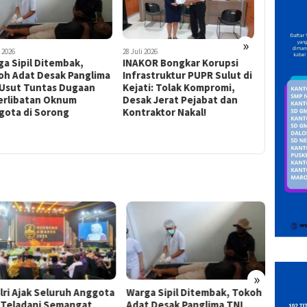
»
i 2026
28 Juli 2026
24 Juli 2026
a Sipil Ditembak,
INAKOR Bongkar Korupsi
Update: 
oh Adat Desak Panglima
Infrastruktur PUPR Sulut di
AKBP Gol
 Usut Tuntas Dugaan
Kejati: Tolak Kompromi,
Pakpahan
erlibatan Oknum
Desak Jerat Pejabat dan
Lidik Us
gota di Sorong
Kontraktor Nakal!
Ilegal d
»
lri Ajak Seluruh Anggota
Warga Sipil Ditembak, Tokoh
INAKO
i Teladani Semangat
Adat Desak Panglima TNI
Infras