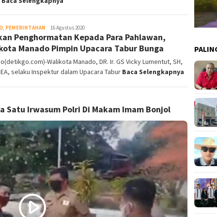
n
Baca Selengkapnya
O
,
PEMERINTAHAN
DetikGo
16 Agustus 2020
kan Penghormatan Kepada Para Pahlawan,
kota Manado Pimpin Upacara Tabur Bunga
PALIN
(detikgo.com)-Walikota Manado, DR. Ir. GS Vicky Lumentut, SH,
DEA, selaku Inspektur dalam Upacara Tabur
Baca Selengkapnya
a Satu Irwasum Polri Di Makam Imam Bonjol