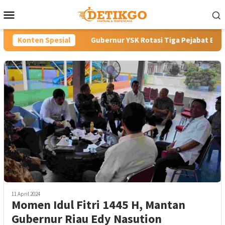
Loncat
Menu
ke
Mobile
konten
Konten Spesial
Gubernur YSK Rotasi Tiga Pejabat Eselon II Pemprov Sulut
11 April 2024
Momen Idul Fitri 1445 H, Mantan
Gubernur Riau Edy Nasution