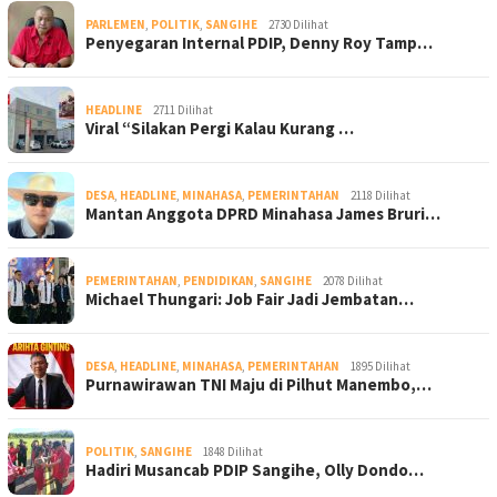
PARLEMEN
,
POLITIK
,
SANGIHE
2730 Dilihat
Penyegaran Internal PDIP, Denny Roy Tamp…
HEADLINE
2711 Dilihat
Viral “Silakan Pergi Kalau Kurang …
DESA
,
HEADLINE
,
MINAHASA
,
PEMERINTAHAN
2118 Dilihat
Mantan Anggota DPRD Minahasa James Bruri…
PEMERINTAHAN
,
PENDIDIKAN
,
SANGIHE
2078 Dilihat
Michael Thungari: Job Fair Jadi Jembatan…
DESA
,
HEADLINE
,
MINAHASA
,
PEMERINTAHAN
1895 Dilihat
Purnawirawan TNI Maju di Pilhut Manembo,…
POLITIK
,
SANGIHE
1848 Dilihat
Hadiri Musancab PDIP Sangihe, Olly Dondo…