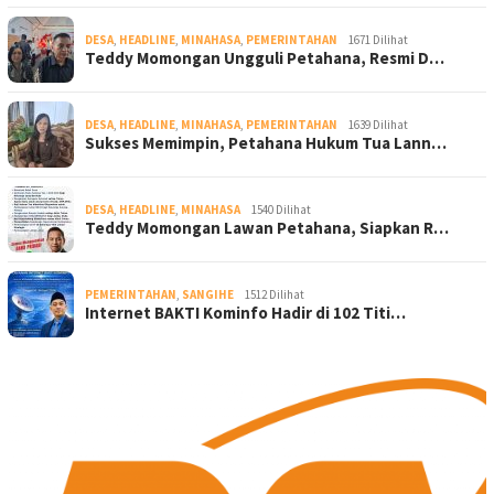
DESA
,
HEADLINE
,
MINAHASA
,
PEMERINTAHAN
1671 Dilihat
Teddy Momongan Ungguli Petahana, Resmi D…
DESA
,
HEADLINE
,
MINAHASA
,
PEMERINTAHAN
1639 Dilihat
Sukses Memimpin, Petahana Hukum Tua Lann…
DESA
,
HEADLINE
,
MINAHASA
1540 Dilihat
Teddy Momongan Lawan Petahana, Siapkan R…
PEMERINTAHAN
,
SANGIHE
1512 Dilihat
Internet BAKTI Kominfo Hadir di 102 Titi…