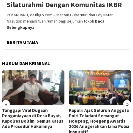
Silaturahmi Dengan Komunitas IKBR
PEKANBARU, detikgo.com – Mantan Gubernur Riau Edy Natar
Nasution menjadi tuan rumah bagi sejumlah tokoh
Baca
Selengkapnya
BERITA UTAMA
HUKUM DAN KRIMINAL
«
»
Kapolri Ajak Seluruh Anggota
Warga Sipil Ditembak, Tokoh
Polri Teladani Semangat
Adat Desak Panglima TNI Usut
Hoegeng, Hoegeng Awards
Tuntas Dugaan Keterlibatan
2026 Anugerahkan Lima Polisi
Oknum Anggota di Sorong
Inspiratif