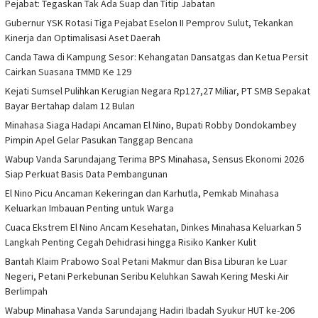
Pejabat: Tegaskan Tak Ada Suap dan Titip Jabatan
Gubernur YSK Rotasi Tiga Pejabat Eselon II Pemprov Sulut, Tekankan
Kinerja dan Optimalisasi Aset Daerah
Canda Tawa di Kampung Sesor: Kehangatan Dansatgas dan Ketua Persit
Cairkan Suasana TMMD Ke 129
Kejati Sumsel Pulihkan Kerugian Negara Rp127,27 Miliar, PT SMB Sepakat
Bayar Bertahap dalam 12 Bulan
Minahasa Siaga Hadapi Ancaman El Nino, Bupati Robby Dondokambey
Pimpin Apel Gelar Pasukan Tanggap Bencana
Wabup Vanda Sarundajang Terima BPS Minahasa, Sensus Ekonomi 2026
Siap Perkuat Basis Data Pembangunan
El Nino Picu Ancaman Kekeringan dan Karhutla, Pemkab Minahasa
Keluarkan Imbauan Penting untuk Warga
Cuaca Ekstrem El Nino Ancam Kesehatan, Dinkes Minahasa Keluarkan 5
Langkah Penting Cegah Dehidrasi hingga Risiko Kanker Kulit
Bantah Klaim Prabowo Soal Petani Makmur dan Bisa Liburan ke Luar
Negeri, Petani Perkebunan Seribu Keluhkan Sawah Kering Meski Air
Berlimpah
Wabup Minahasa Vanda Sarundajang Hadiri Ibadah Syukur HUT ke-206