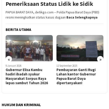
Pemeriksaan Status Lidik ke Sidik
PAPUA BARAT DAYA, detikgo.com – Polda Papua Barat Daya (PBD)
resmi meningkatkan status kasus dugaan
Baca Selengkapnya
BERITA UTAMA
«
»
9 Januari 2026
12 September 2025
5
Gubernur Elisa Kambu
Pembayaran Ganti Rugi
B
f
hadiri ibadah syukur
Lahan kantor Gubernur
A
Masyarakat Sorpus Raya
Papua Barat Daya
lepas sambut Tahun 2026
dipertanyakan!
T
R
HUKUM DAN KRIMINAL