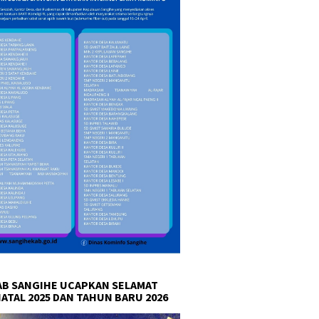
ap dalam 12 Bulan
Kasus Ada Prosedur
2026 An
Hukumnya
Inspirat
B SANGIHE UCAPKAN SELAMAT
NATAL 2025 DAN TAHUN BARU 2026