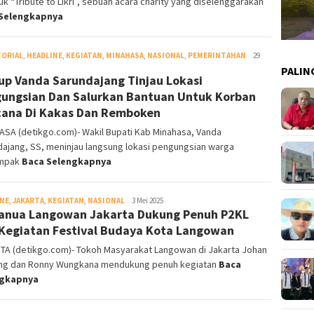
uk “Tribute to Likri”, sebuah acara charity yang diselenggarakan
Selengkapnya
TORIAL
,
HEADLINE
,
KEGIATAN
,
MINAHASA
,
NASIONAL
,
PEMERINTAHAN
Redaksi
29
DetikGo
PALIN
p Vanda Sarundajang Tinjau Lokasi
ungsian Dan Salurkan Bantuan Untuk Korban
ana Di Kakas Dan Remboken
SA (detikgo.com)- Wakil Bupati Kab Minahasa, Vanda
ajang, SS, meninjau langsung lokasi pengungsian warga
ampak
Baca Selengkapnya
INE
,
JAKARTA
,
KEGIATAN
,
NASIONAL
Redaksi
3 Mei 2025
nua Langowan Jakarta Dukung Penuh P2KL
DetikGo
Kegiatan Festival Budaya Kota Langowan
TA (detikgo.com)- Tokoh Masyarakat Langowan di Jakarta Johan
ng dan Ronny Wungkana mendukung penuh kegiatan
Baca
ngkapnya