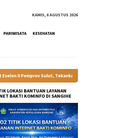
KAMIS, 6 AGUSTUS 2026
PARIWISATA
KESEHATAN
Tekankan Kinerja dan Optimalisasi Aset Daerah
Minahasa 
ITIK LOKASI BANTUAN LAYANAN
NET BAKTI KOMINFO DI SANGIHE