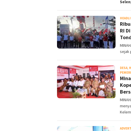
Sele
HEADL
Ribu
RI D
Ton
MINAH
sejak 
DESA
,
H
PEMER
Mina
Kope
Bers
MINAH
menya
Kelem
ADVER