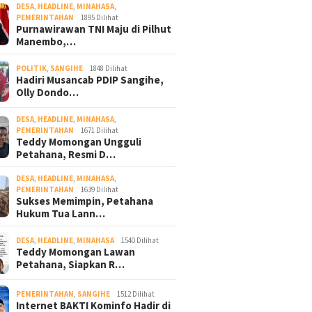
DESA
,
HEADLINE
,
MINAHASA
,
PEMERINTAHAN
1895 Dilihat
Purnawirawan TNI Maju di Pilhut
Manembo,…
POLITIK
,
SANGIHE
1848 Dilihat
Hadiri Musancab PDIP Sangihe,
Olly Dondo…
DESA
,
HEADLINE
,
MINAHASA
,
PEMERINTAHAN
1671 Dilihat
Teddy Momongan Ungguli
Petahana, Resmi D…
DESA
,
HEADLINE
,
MINAHASA
,
PEMERINTAHAN
1639 Dilihat
Sukses Memimpin, Petahana
Hukum Tua Lann…
DESA
,
HEADLINE
,
MINAHASA
1540 Dilihat
Teddy Momongan Lawan
Petahana, Siapkan R…
PEMERINTAHAN
,
SANGIHE
1512 Dilihat
Internet BAKTI Kominfo Hadir di