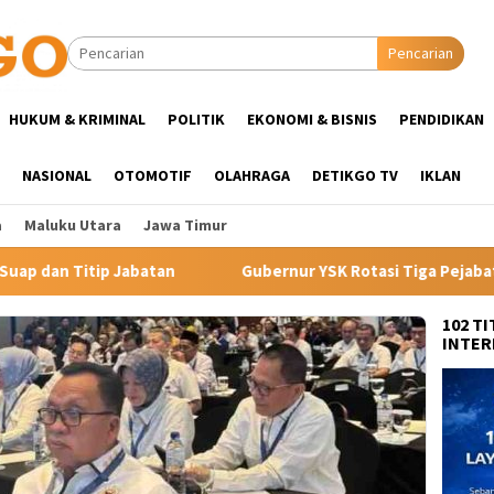
Pencarian
HUKUM & KRIMINAL
POLITIK
EKONOMI & BISNIS
PENDIDIKAN
NASIONAL
OTOMOTIF
OLAHRAGA
DETIKGO TV
IKLAN
a
Maluku Utara
Jawa Timur
Gubernur YSK Rotasi Tiga Pejabat Eselon II Pemprov Sulut, 
102 T
INTER