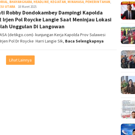
ORIAL
,
BHAYANGKARA
,
HEADLINE
,
KEGIATAN
,
MINAHASA
,
PEMERINTAHAN
,
SI UTARA
Redaksi
18 Maret 2025
ti Robby Dondokambey Dampingi Kapolda
DetikGo
t Irjen Pol Roycke Langie Saat Meninjau Lokasi
lah Unggulan Di Langowan
ASA (detikgo.com)- kunjungan Kerja Kapolda Prov Sulawesi
Irjen Pol Dr Roycke Harri Langie SIk,
Baca Selengkapnya
Lihat Lainnya