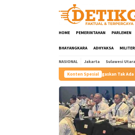
Loncat
ke
konten
HOME
PEMERINTAHAN
PARLEMEN
BHAYANGKARA
ADHYAKSA
MILITER
NASIONAL
Jakarta
Sulawesi Utar
ntik 114 Pejabat: Tegaskan Tak Ada Suap dan Titip Jabatan
Konten Spesial