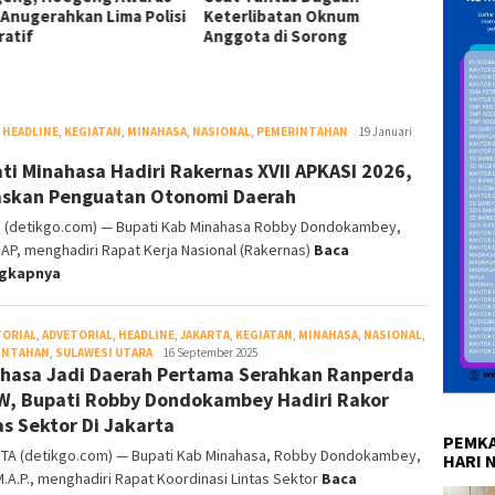
rlibatan Oknum
Desak Jerat Pejabat dan
Bertah
ota di Sorong
Kontraktor Nakal!
,
HEADLINE
,
KEGIATAN
,
MINAHASA
,
NASIONAL
,
PEMERINTAHAN
Redaksi
19 Januari
DetikGo
ti Minahasa Hadiri Rakernas XVII APKASI 2026,
skan Penguatan Otonomi Daerah
 (detikgo.com) — Bupati Kab Minahasa Robby Dondokambey,
MAP, menghadiri Rapat Kerja Nasional (Rakernas)
Baca
ngkapnya
TORIAL
,
ADVETORIAL
,
HEADLINE
,
JAKARTA
,
KEGIATAN
,
MINAHASA
,
NASIONAL
,
INTAHAN
,
SULAWESI UTARA
Redaksi
16 September 2025
hasa Jadi Daerah Pertama Serahkan Ranperda
DetikGo
, Bupati Robby Dondokambey Hadiri Rakor
as Sektor Di Jakarta
PEMKA
TA (detikgo.com) — Bupati Kab Minahasa, Robby Dondokambey,
HARI 
 M.A.P., menghadiri Rapat Koordinasi Lintas Sektor
Baca