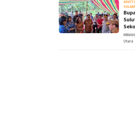
ADVET
SULAWE
Bupa
Sulu
Seko
MINAH
Utara 