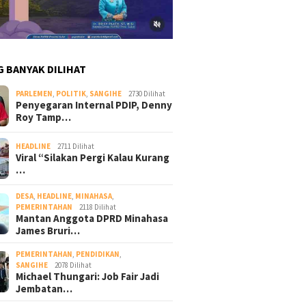
G BANYAK DILIHAT
PARLEMEN
,
POLITIK
,
SANGIHE
2730 Dilihat
Penyegaran Internal PDIP, Denny
Roy Tamp…
HEADLINE
2711 Dilihat
Viral “Silakan Pergi Kalau Kurang
…
DESA
,
HEADLINE
,
MINAHASA
,
PEMERINTAHAN
2118 Dilihat
Mantan Anggota DPRD Minahasa
James Bruri…
PEMERINTAHAN
,
PENDIDIKAN
,
SANGIHE
2078 Dilihat
Michael Thungari: Job Fair Jadi
Jembatan…