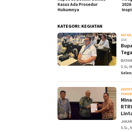
us Ada Prosedur
2026 Anugerahkan Lima Polisi
Kete
kumnya
Inspiratif
Angg
KATEGORI:
KEGIATAN
BATAM
2026
Bupa
Tega
BATAM
S.Si, 
Sele
ADVER
PEMER
Mina
RTRW
Lint
JAKAR
S.Si.,