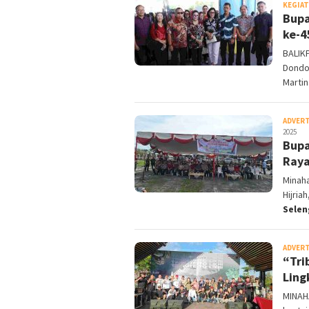
KEGIA
Bupa
ke-4
BALIK
Dondo
Marti
ADVER
2025
Bupa
Raya
Minaha
Hijri
Sele
ADVER
“Tri
Ling
MINAH