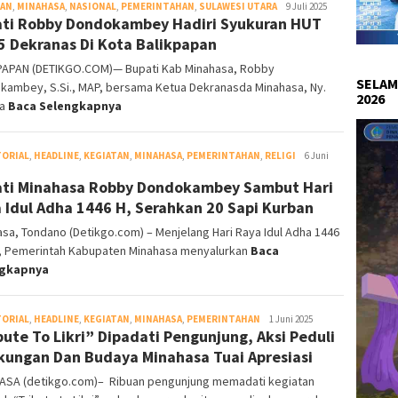
TAN
,
MINAHASA
,
NASIONAL
,
PEMERINTAHAN
,
SULAWESI UTARA
Redaksi
9 Juli 2025
ti Robby Dondokambey Hadiri Syukuran HUT
DetikGo
5 Dekranas Di Kota Balikpapan
PAPAN (DETIKGO.COM)— Bupati Kab Minahasa, Robby
SELAM
kambey, S.Si., MAP, bersama Ketua Dekranasda Minahasa, Ny.
2026
na
Baca Selengkapnya
TORIAL
,
HEADLINE
,
KEGIATAN
,
MINAHASA
,
PEMERINTAHAN
,
RELIGI
Redaksi
6 Juni
DetikGo
ti Minahasa Robby Dondokambey Sambut Hari
 Idul Adha 1446 H, Serahkan 20 Sapi Kurban
sa, Tondano (Detikgo.com) – Menjelang Hari Raya Idul Adha 1446
ah, Pemerintah Kabupaten Minahasa menyalurkan
Baca
ngkapnya
TORIAL
,
HEADLINE
,
KEGIATAN
,
MINAHASA
,
PEMERINTAHAN
Redaksi
1 Juni 2025
bute To Likri” Dipadati Pengunjung, Aksi Peduli
DetikGo
kungan Dan Budaya Minahasa Tuai Apresiasi
ASA (detikgo.com)– Ribuan pengunjung memadati kegiatan