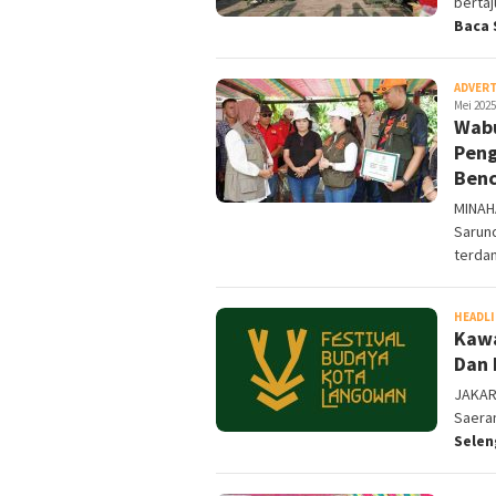
bertaj
Baca 
ADVER
Mei 2025
Wabu
Peng
Benc
MINAHA
Sarund
terd
HEADL
Kawa
Dan 
JAKAR
Saera
Sele