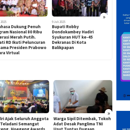
»
 2025
6 Juni 2025
1 Juni 2025
ati Robby
Bupati Minahasa Robby
“Tribute
dokambey Hadiri
Dondokambey Sambut Hari
Pengunju
kuran HUT ke-45
Raya Idul Adha 1446 H,
Lingkun
ranas Di Kota
Serahkan 20 Sapi Kurban
Minahasa
ikpapan
»
a Sipil Ditembak, Tokoh
INAKOR Bongkar Korupsi
Kejati
 Desak Panglima TNI
Infrastruktur PUPR Sulut di
Kerugi
 Tuntas Dugaan
Kejati: Tolak Kompromi,
Miliar