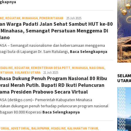
ngkapnya
INE
,
KEGIATAN
,
MINAHASA
,
PEMERINTAHAN
Redaksi
25 Juli 2025
an Warga Padati Jalan Sehat Sambut HUT ke-80
DetikGo
i Minahasa, Semangat Persatuan Menggema Di
dano
ASA – Semangat nasionalisme dan kebersamaan menggema
pagi buta di Lapangan Dr. Sam Ratulangi,
Baca Selengkapnya
EADLINE
,
KEGIATAN
,
KEMENTERIAN DESA PDTT
,
MINAHASA
,
NASIONAL
,
INTAHAN
,
SULAWESI UTARA
Redaksi
21 Juli 2025
SELAM
hasa Dukung Penuh Program Nasional 80 Ribu
DetikGo
UTARA
rasi Merah Putih. Bupati RD Ikuti Peluncuran
ama Presiden Prabowo Secara Virtual
ASA (detikgo.com)– Pemerintah Kabupaten Minahasa
takan dukungan penuh terhadap peluncuran program nasional
bagaan 80.000 Koperasi
Baca Selengkapnya
TORIAL
,
ADVETORIAL
,
BALIKPAPAN
,
HEADLINE
,
KALIMANTAN TIMUR
,