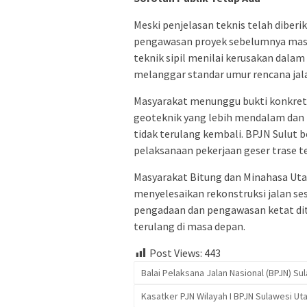
Meski penjelasan teknis telah diberi
pengawasan proyek sebelumnya masih
teknik sipil menilai kerusakan dala
melanggar standar umur rencana jala
Masyarakat menunggu bukti konkret b
geoteknik yang lebih mendalam dan 
tidak terulang kembali. BPJN Sulut 
pelaksanaan pekerjaan geser trase t
Masyarakat Bitung dan Minahasa Utar
menyelesaikan rekonstruksi jalan ses
pengadaan dan pengawasan ketat dit
terulang di masa depan.
Post Views:
443
Balai Pelaksana Jalan Nasional (BPJN) Su
Kasatker PJN Wilayah I BPJN Sulawesi Ut