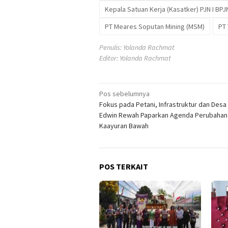
Kepala Satuan Kerja (Kasatker) PJN I BPJ
PT Meares Soputan Mining (MSM)
PT
Penulis: Yolanda Rachmat
Editor: Yolanda Rachmat
Navigasi
Pos sebelumnya
Fokus pada Petani, Infrastruktur dan Desa D
pos
Edwin Rewah Paparkan Agenda Perubahan
Kaayuran Bawah
POS TERKAIT