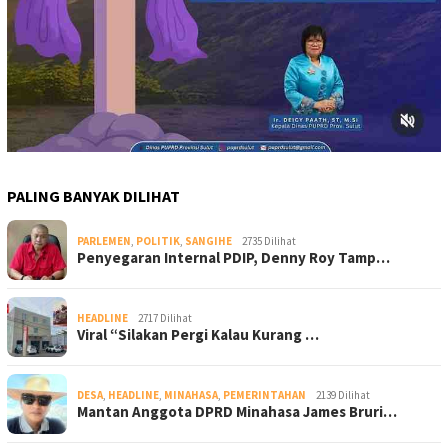
PALING BANYAK DILIHAT
PARLEMEN
,
POLITIK
,
SANGIHE
2735 Dilihat
Penyegaran Internal PDIP, Denny Roy Tamp…
HEADLINE
2717 Dilihat
Viral “Silakan Pergi Kalau Kurang …
DESA
,
HEADLINE
,
MINAHASA
,
PEMERINTAHAN
2139 Dilihat
Mantan Anggota DPRD Minahasa James Bruri…