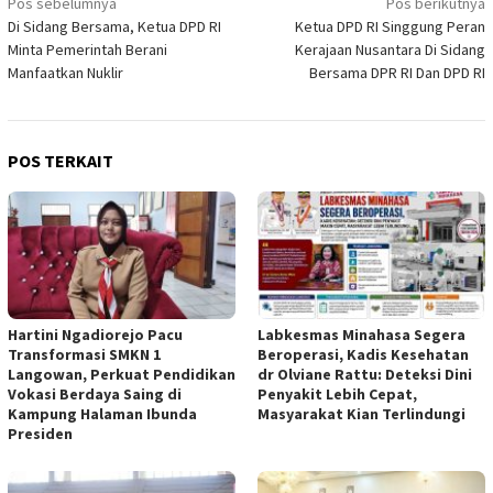
Navigasi
Pos sebelumnya
Pos berikutnya
Di Sidang Bersama, Ketua DPD RI
Ketua DPD RI Singgung Peran
pos
Minta Pemerintah Berani
Kerajaan Nusantara Di Sidang
Manfaatkan Nuklir
Bersama DPR RI Dan DPD RI
POS TERKAIT
Hartini Ngadiorejo Pacu
Labkesmas Minahasa Segera
Transformasi SMKN 1
Beroperasi, Kadis Kesehatan
Langowan, Perkuat Pendidikan
dr Olviane Rattu: Deteksi Dini
Vokasi Berdaya Saing di
Penyakit Lebih Cepat,
Kampung Halaman Ibunda
Masyarakat Kian Terlindungi
Presiden