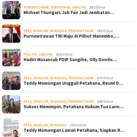
PEMERINTAHAN
,
PENDIDIKAN
,
SANGIHE
2082 Dilihat
Michael Thungari: Job Fair Jadi Jembatan…
DESA
,
HEADLINE
,
MINAHASA
,
PEMERINTAHAN
1905 Dilihat
Purnawirawan TNI Maju di Pilhut Manembo,…
POLITIK
,
SANGIHE
1854 Dilihat
Hadiri Musancab PDIP Sangihe, Olly Dondo…
DESA
,
HEADLINE
,
MINAHASA
,
PEMERINTAHAN
1676 Dilihat
Teddy Momongan Ungguli Petahana, Resmi D…
DESA
,
HEADLINE
,
MINAHASA
,
PEMERINTAHAN
1649 Dilihat
Sukses Memimpin, Petahana Hukum Tua Lann…
DESA
,
HEADLINE
,
MINAHASA
1543 Dilihat
Teddy Momongan Lawan Petahana, Siapkan R…