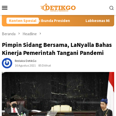
Loncat
Menu
ke
Mobile
konten
nda Presiden
Konten Spesial
Labkesmas Minahasa Segera Beroperasi, Kadi
Beranda
Headline
Pimpin Sidang Bersama, LaNyalla Bahas
Kinerja Pemerintah Tangani Pandemi
Redaksi DetikGo
16 Agustus 2021
85 Dilihat