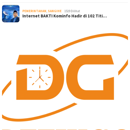
PEMERINTAHAN
,
SANGIHE
1519 Dilihat
Internet BAKTI Kominfo Hadir di 102 Titi…