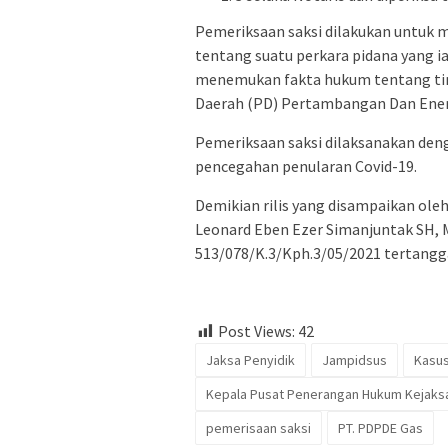
Pemeriksaan saksi dilakukan untuk
tentang suatu perkara pidana yang ia d
menemukan fakta hukum tentang tind
Daerah (PD) Pertambangan Dan Ener
Pemeriksaan saksi dilaksanakan de
pencegahan penularan Covid-19.
Demikian rilis yang disampaikan ol
Leonard Eben Ezer Simanjuntak SH, M
513/078/K.3/Kph.3/05/2021 tertanggal
Post Views:
42
Jaksa Penyidik
Jampidsus
Kasus
Kepala Pusat Penerangan Hukum Kejaks
pemerisaan saksi
PT. PDPDE Gas