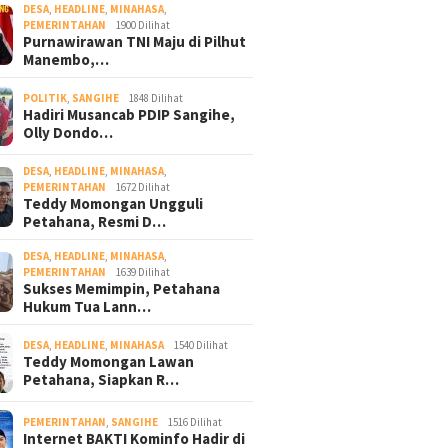
DESA
,
HEADLINE
,
MINAHASA
,
PEMERINTAHAN
1900 Dilihat
Purnawirawan TNI Maju di Pilhut
Manembo,…
POLITIK
,
SANGIHE
1848 Dilihat
Hadiri Musancab PDIP Sangihe,
Olly Dondo…
DESA
,
HEADLINE
,
MINAHASA
,
PEMERINTAHAN
1672 Dilihat
Teddy Momongan Ungguli
Petahana, Resmi D…
DESA
,
HEADLINE
,
MINAHASA
,
PEMERINTAHAN
1639 Dilihat
Sukses Memimpin, Petahana
Hukum Tua Lann…
DESA
,
HEADLINE
,
MINAHASA
1540 Dilihat
Teddy Momongan Lawan
Petahana, Siapkan R…
PEMERINTAHAN
,
SANGIHE
1516 Dilihat
Internet BAKTI Kominfo Hadir di