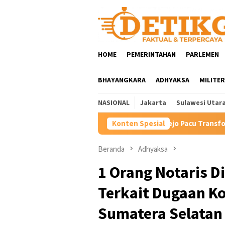
Loncat
ke
konten
HOME
PEMERINTAHAN
PARLEMEN
BHAYANGKARA
ADHYAKSA
MILITER
NASIONAL
Jakarta
Sulawesi Utar
Hartini Ngadiorejo Pacu Transformasi SMKN 1 Langowan, Pe
Konten Spesial
Beranda
Adhyaksa
1 Orang Notaris D
Terkait Dugaan K
Sumatera Selatan