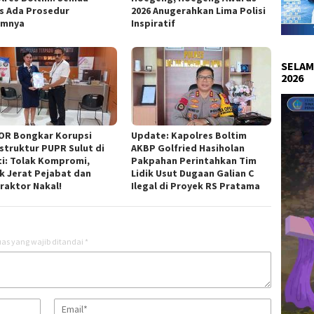
s Ada Prosedur
2026 Anugerahkan Lima Polisi
umnya
Inspiratif
SELAM
2026
OR Bongkar Korupsi
Update: Kapolres Boltim
astruktur PUPR Sulut di
AKBP Golfried Hasiholan
ti: Tolak Kompromi,
Pakpahan Perintahkan Tim
k Jerat Pejabat dan
Lidik Usut Dugaan Galian C
raktor Nakal!
Ilegal di Proyek RS Pratama
as yang wajib ditandai
*