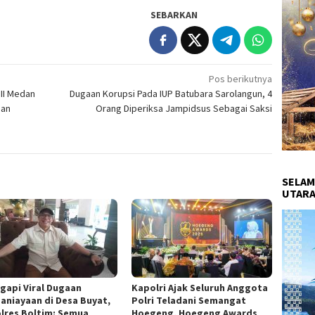
SEBARKAN
Pos berikutnya
 II Medan
Dugaan Korupsi Pada IUP Batubara Sarolangun, 4
nan
Orang Diperiksa Jampidsus Sebagai Saksi
SELAM
UTARA
gapi Viral Dugaan
Kapolri Ajak Seluruh Anggota
aniayaan di Desa Buyat,
Polri Teladani Semangat
lres Boltim: Semua
Hoegeng, Hoegeng Awards