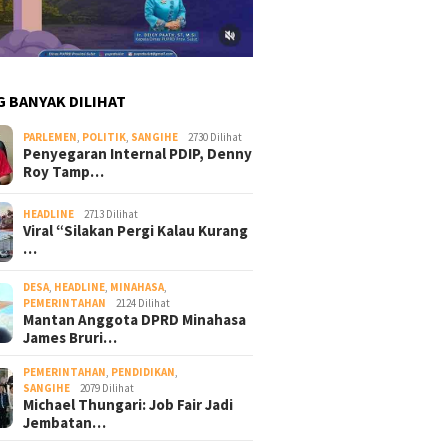
G BANYAK DILIHAT
PARLEMEN
,
POLITIK
,
SANGIHE
2730 Dilihat
Penyegaran Internal PDIP, Denny
Roy Tamp…
HEADLINE
2713 Dilihat
Viral “Silakan Pergi Kalau Kurang
…
DESA
,
HEADLINE
,
MINAHASA
,
PEMERINTAHAN
2124 Dilihat
Mantan Anggota DPRD Minahasa
James Bruri…
PEMERINTAHAN
,
PENDIDIKAN
,
SANGIHE
2079 Dilihat
Michael Thungari: Job Fair Jadi
Jembatan…