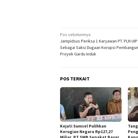
Navigasi
Pos sebelumnya
Jampidsus Periksa 1 Karyawan PT. PLN UIP
pos
Sebagai Saksi Dugaan Korupsi Pembangu
Proyek Gardu Induk
POS TERKAIT
Kejati Sumsel Pulihkan
Tang
Kerugian Negara Rp127,27
Peng
Miliar, PT SMB Sepakat Bayar
Kapo