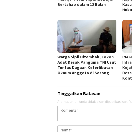
Bertahap dalam 12 Bulan
Kasu
Huk
Warga Sipil Ditembak, Tokoh
INAK
Adat Desak Panglima TNI Usut
Infr
Tuntas Dugaan Keterlibatan
Keja
Oknum Anggota di Sorong
Desa
Kont
Tinggalkan Balasan
Alamat email Anda tidak akan dipublikasikan.
Ru