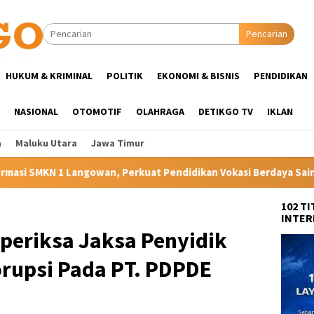
Pencarian
HUKUM & KRIMINAL
POLITIK
EKONOMI & BISNIS
PENDIDIKAN
NASIONAL
OTOMOTIF
OLAHRAGA
DETIKGO TV
IKLAN
a
Maluku Utara
Jawa Timur
rkuat Pendidikan Vokasi Berdaya Saing di Kampung Halaman Ibu
102 T
INTER
iperiksa Jaksa Penyidik
orupsi Pada PT. PDPDE