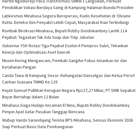
Hartini Ngadiorejo Pacu Transformasi SMKN 1 Langowan, Perkuat
Pendidikan Vokasi Berdaya Saing di Kampung Halaman Ibunda Presiden
Labkesmas Minahasa Segera Beroperasi, Kadis Kesehatan dr Olviane
Rattu: Deteksi Dini Penyakit Lebih Cepat, Masyarakat Kian Terlindungi
Rombak Birokrasi Minahasa, Bupati Robby Dondokambey Lantik 114
Pejabat: Tegaskan Tak Ada Suap dan Titip Jabatan
Gubernur YSK Rotasi Tiga Pejabat Eselon II Pemprov Sulut, Tekankan
Kinerja dan Optimalisasi Aset Daerah
Musim Kering Mengancam, Pemkab Sangihe Fokus Amankan Air dan
Ketahanan Pangan
Canda Tawa di Kampung Sesor: Kehangatan Dansatgas dan Ketua Persit
Cairkan Suasana TMMD Ke 129
Kejati Sumsel Pulihkan Kerugian Negara Rp127,27 Miliar, PT SMB Sepakat
Bayar Bertahap dalam 12 Bulan
Minahasa Siaga Hadapi Ancaman El Nino, Bupati Robby Dondokambey
Pimpin Apel Gelar Pasukan Tanggap Bencana
Wabup Vanda Sarundajang Terima BPS Minahasa, Sensus Ekonomi 2026
Siap Perkuat Basis Data Pembangunan