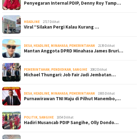
Penyegaran Internal PDIP, Denny Roy Tamp…
HEADLINE
2717 Dilihat
Viral “Silakan Pergi Kalau Kurang …
DESA
,
HEADLINE
,
MINAHASA
,
PEMERINTAHAN
2139 Dilihat
Mantan Anggota DPRD Minahasa James Bruri…
PEMERINTAHAN
,
PENDIDIKAN
,
SANGIHE
2082 Dilihat
Michael Thungari: Job Fair Jadi Jembatan…
DESA
,
HEADLINE
,
MINAHASA
,
PEMERINTAHAN
1905 Dilihat
Purnawirawan TNI Maju di Pilhut Manembo,…
POLITIK
,
SANGIHE
1854 Dilihat
Hadiri Musancab PDIP Sangihe, Olly Dondo…