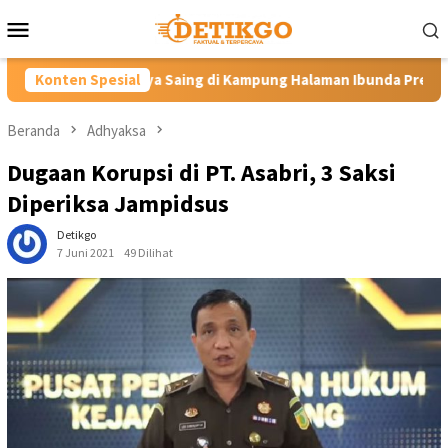
Loncat
Menu
ke
Mobile
konten
ing di Kampung Halaman Ibunda Presiden
Konten Spesial
Labkesmas Minaha
Beranda
Adhyaksa
Dugaan Korupsi di PT. Asabri, 3 Saksi
Diperiksa Jampidsus
Detikgo
7 Juni 2021
49 Dilihat