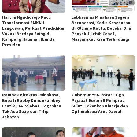
Hartini Ngadiorejo Pacu
Labkesmas Minahasa Segera
Transformasi SMKN 1
Beroperasi, Kadis Kesehatan
Langowan, Perkuat Pendidikan
dr Olviane Rattu: Deteksi Dini
Vokasi Berdaya Saing di
Penyakit Lebih Cepat,
Kampung Halaman Ibunda
Masyarakat Kian Terlindungi
Presiden
Rombak Birokrasi Minahasa,
Gubernur YSK Rotasi Tiga
Bupati Robby Dondokambey
Pejabat Eselon II Pemprov
Lantik 114 Pejabat: Tegaskan
Sulut, Tekankan Kinerja dan
Tak Ada Suap dan Titip
Optimalisasi Aset Daerah
Jabatan