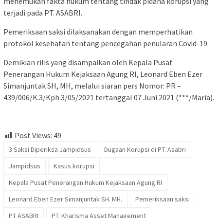
menemukan fakta hukum tentang tindak pidana korupsi yang
terjadi pada PT. ASABRI.
Pemeriksaan saksi dilaksanakan dengan memperhatikan
protokol kesehatan tentang pencegahan penularan Covid-19.
Demikian rilis yang disampaikan oleh Kepala Pusat
Penerangan Hukum Kejaksaan Agung RI, Leonard Eben Ezer
Simanjuntak SH, MH, melalui siaran pers Nomor: PR –
439/006/K.3/Kph.3/05/2021 tertanggal 07 Juni 2021 (***/Maria).
Post Views:
49
3 Saksi Diperiksa Jampidsus
Dugaan Korupsi di PT. Asabri
Jampidsus
Kasus korupsi
Kepala Pusat Penerangan Hukum Kejaksaan Agung RI
Leonard Eben Ezer Simanjuntak SH. MH.
Pemeriksaan saksi
PT ASABRI
PT. Kharisma Asset Management