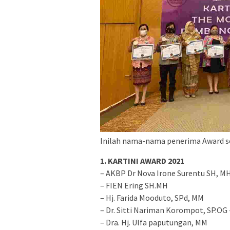
Inilah nama-nama penerima Award se
1. KARTINI AWARD 2021
– AKBP Dr Nova Irone Surentu SH, M
– FIEN Ering SH.MH
– Hj. Farida Mooduto, SPd, MM
– Dr. Sitti Nariman Korompot, SP.OG 
– Dra. Hj. Ulfa paputungan, MM