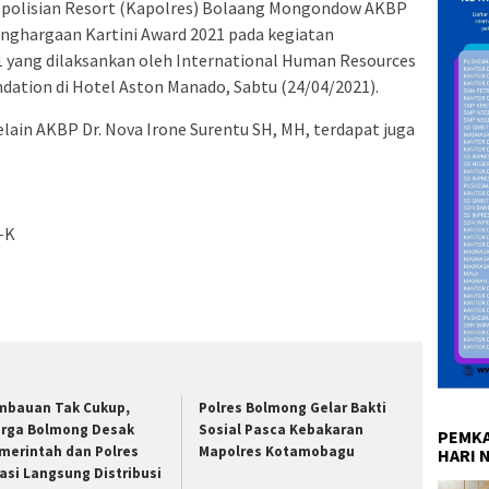
polisian Resort (Kapolres) Bolaang Mongondow AKBP
enghargaan Kartini Award 2021 pada kegiatan
1 yang dilaksankan oleh International Human Resources
tion di Hotel Aston Manado, Sabtu (24/04/2021).
elain AKBP Dr. Nova Irone Surentu SH, MH, terdapat juga
-K
mbauan Tak Cukup,
Polres Bolmong Gelar Bakti
rga Bolmong Desak
Sosial Pasca Kebakaran
PEMKA
merintah dan Polres
Mapolres Kotamobagu
HARI 
asi Langsung Distribusi