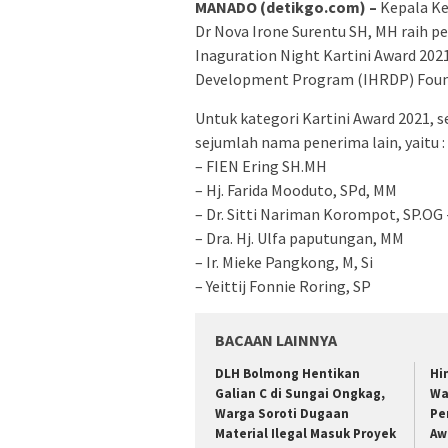
MANADO (detikgo.com) –
Kepala Ke
Dr Nova Irone Surentu SH, MH raih p
Inaguration Night Kartini Award 202
Development Program (IHRDP) Founda
Untuk kategori Kartini Award 2021, s
sejumlah nama penerima lain, yaitu :
– FIEN Ering SH.MH
– Hj. Farida Mooduto, SPd, MM
– Dr. Sitti Nariman Korompot, SP.OG 
– Dra. Hj. Ulfa paputungan, MM
– Ir. Mieke Pangkong, M, Si
– Yeittij Fonnie Roring, SP
BACAAN LAINNYA
DLH Bolmong Hentikan
Hi
Galian C di Sungai Ongkag,
Wa
Warga Soroti Dugaan
Pe
Material Ilegal Masuk Proyek
Aw