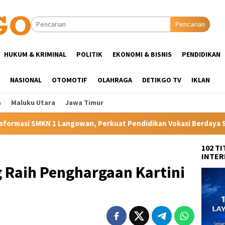
Pencarian
HUKUM & KRIMINAL
POLITIK
EKONOMI & BISNIS
PENDIDIKAN
NASIONAL
OTOMOTIF
OLAHRAGA
DETIKGO TV
IKLAN
a
Maluku Utara
Jawa Timur
at Pendidikan Vokasi Berdaya Saing di Kampung Halaman Ibunda 
102 T
INTER
 Raih Penghargaan Kartini