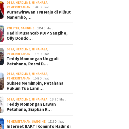
DESA
,
HEADLINE
,
MINAHASA
,
PEMERINTAHAN
1903 Dilihat
Purnawirawan TNI Maju di Pilhut
Manembo,…
POLITIK
,
SANGIHE
1854 Dilihat
Hadiri Musancab PDIP Sangihe,
Olly Dondo…
DESA
,
HEADLINE
,
MINAHASA
,
PEMERINTAHAN
1675 Dilihat
Teddy Momongan Ungguli
Petahana, Resmi D…
DESA
,
HEADLINE
,
MINAHASA
,
PEMERINTAHAN
1649 Dilihat
Sukses Memimpin, Petahana
Hukum Tua Lann…
DESA
,
HEADLINE
,
MINAHASA
1543 Dilihat
Teddy Momongan Lawan
Petahana, Siapkan R…
PEMERINTAHAN
,
SANGIHE
1518 Dilihat
Internet BAKTI Kominfo Hadir di