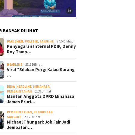
G BANYAK DILIHAT
PARLEMEN
,
POLITIK
,
SANGIHE
2735 Dilihat
Penyegaran Internal PDIP, Denny
Roy Tamp…
HEADLINE
2716 Dilihat
Viral “Silakan Pergi Kalau Kurang
…
DESA
,
HEADLINE
,
MINAHASA
,
PEMERINTAHAN
2139 Dilihat
Mantan Anggota DPRD Minahasa
James Bruri…
PEMERINTAHAN
,
PENDIDIKAN
,
SANGIHE
2082 Dilihat
Michael Thungari: Job Fair Jadi
Jembatan…