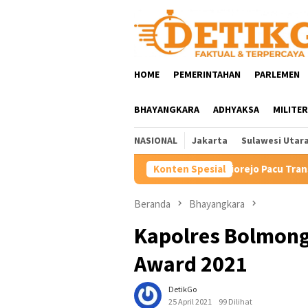
Loncat
ke
konten
HOME
PEMERINTAHAN
PARLEMEN
BHAYANGKARA
ADHYAKSA
MILITER
NASIONAL
Jakarta
Sulawesi Utar
Hartini Ngadiorejo Pacu Transformasi SMKN 1 Langowan, Perku
Konten Spesial
Beranda
Bhayangkara
Kapolres Bolmong
Award 2021
DetikGo
25 April 2021
99 Dilihat