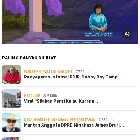
PALING BANYAK DILIHAT
PARLEMEN
,
POLITIK
,
SANGIHE
2737 Dilihat
Penyegaran Internal PDIP, Denny Roy Tamp…
HEADLINE
2723 Dilihat
Viral “Silakan Pergi Kalau Kurang …
DESA
,
HEADLINE
,
MINAHASA
,
PEMERINTAHAN
2163 Dilihat
Mantan Anggota DPRD Minahasa James Bruri…