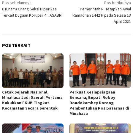
Navigasi
Pos sebelumnya
Pos berikutnya
6 (Enam) Orang Saksi Diperiksa
Pemerintah RI Tetapkan Awal
pos
Terkait Dugaan Korupsi PT. ASABRI
Ramadhan 1442 H pada Selasa 13
April 2021
POS TERKAIT
Cetak Sejarah Nasional,
Perkuat Kesiapsiagaan
Minahasa Jadi Daerah Pertama
Bencana, Bupati Robby
Kukuhkan FKUB Tingkat
Dondokambey Dorong
Kecamatan Secara Serentak
Pembentukan Pos Basarnas di
Minahasa