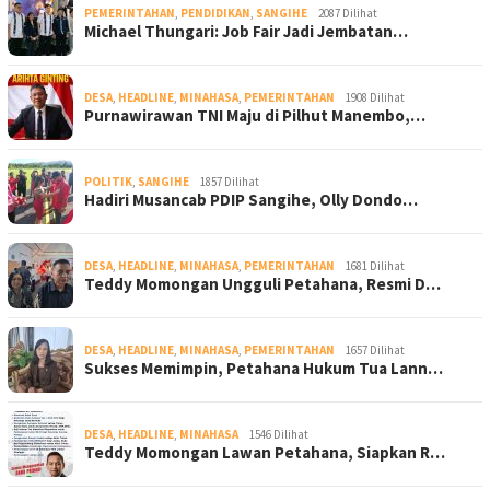
PEMERINTAHAN
,
PENDIDIKAN
,
SANGIHE
2087 Dilihat
Michael Thungari: Job Fair Jadi Jembatan…
DESA
,
HEADLINE
,
MINAHASA
,
PEMERINTAHAN
1908 Dilihat
Purnawirawan TNI Maju di Pilhut Manembo,…
POLITIK
,
SANGIHE
1857 Dilihat
Hadiri Musancab PDIP Sangihe, Olly Dondo…
DESA
,
HEADLINE
,
MINAHASA
,
PEMERINTAHAN
1681 Dilihat
Teddy Momongan Ungguli Petahana, Resmi D…
DESA
,
HEADLINE
,
MINAHASA
,
PEMERINTAHAN
1657 Dilihat
Sukses Memimpin, Petahana Hukum Tua Lann…
DESA
,
HEADLINE
,
MINAHASA
1546 Dilihat
Teddy Momongan Lawan Petahana, Siapkan R…