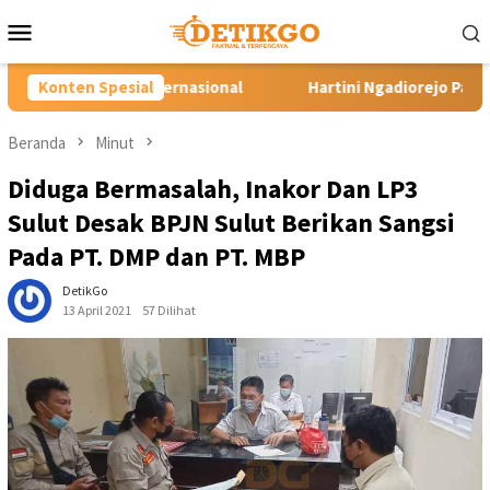
Loncat
Menu
ke
Mobile
konten
asional
Konten Spesial
Hartini Ngadiorejo Pacu Transformasi SMKN 1 La
Beranda
Minut
Diduga Bermasalah, Inakor Dan LP3
Sulut Desak BPJN Sulut Berikan Sangsi
Pada PT. DMP dan PT. MBP
DetikGo
13 April 2021
57 Dilihat