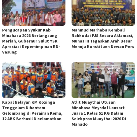
Pengucapan Syukur Kab
Mahmud Marhaba Kembali
Minahasa 2026 Berlangsung
Nahkodai PJS Secara Aklamasi,
Meriah, Gubernur Sulut YSK
Munas III Tegaskan Arah Besar
Apresiasi Kepemimpinan RD-
Menuju Konstituen Dewan Pers
Vasung
Kapal Nelayan KM Koxinga
Atlit Muaythai Utusan
Tenggelam Dihantam
Minahasa Meyrdaf Lansart
Gelombang di Perairan Kema,
Juara 1 Kelas 51 KG Dalam
12 ABK Berhasil Diselamatkan
Selekprov Muaythai 2026 Di
Manado