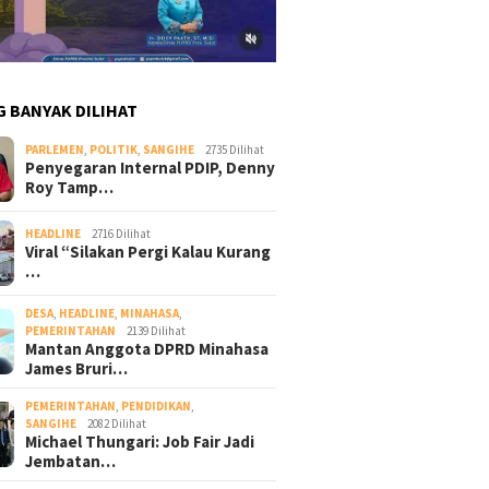
G BANYAK DILIHAT
PARLEMEN
,
POLITIK
,
SANGIHE
2735 Dilihat
Penyegaran Internal PDIP, Denny
Roy Tamp…
HEADLINE
2716 Dilihat
Viral “Silakan Pergi Kalau Kurang
…
DESA
,
HEADLINE
,
MINAHASA
,
PEMERINTAHAN
2139 Dilihat
Mantan Anggota DPRD Minahasa
James Bruri…
PEMERINTAHAN
,
PENDIDIKAN
,
SANGIHE
2082 Dilihat
Michael Thungari: Job Fair Jadi
Jembatan…