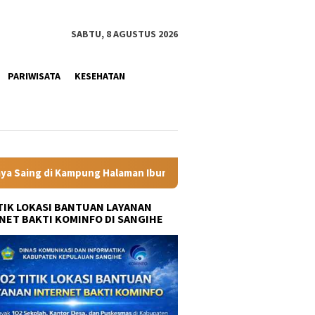
SABTU, 8 AGUSTUS 2026
PARIWISATA
KESEHATAN
n Ibunda Presiden
Labkesmas Minahasa Segera Beroperasi
ITIK LOKASI BANTUAN LAYANAN
NET BAKTI KOMINFO DI SANGIHE