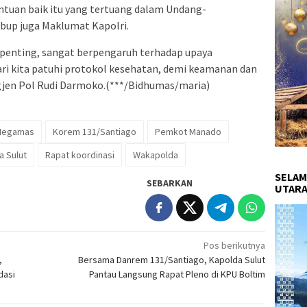
tentuan baik itu yang tertuang dalam Undang-
up juga Maklumat Kapolri.
 penting, sangat berpengaruh terhadap upaya
ri kita patuhi protokol kesehatan, demi keamanan dan
gjen Pol Rudi Darmoko.(***/Bidhumas/maria)
Megamas
Korem 131/Santiago
Pemkot Manado
a Sulut
Rapat koordinasi
Wakapolda
SELAM
SEBARKAN
UTARA
Pos berikutnya
,
Bersama Danrem 131/Santiago, Kapolda Sulut
dasi
Pantau Langsung Rapat Pleno di KPU Boltim