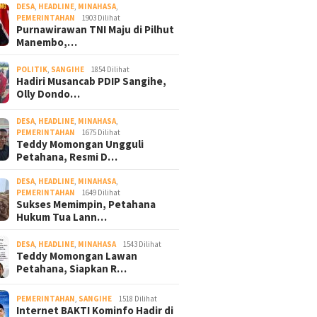
DESA
,
HEADLINE
,
MINAHASA
,
PEMERINTAHAN
1903 Dilihat
Purnawirawan TNI Maju di Pilhut
Manembo,…
POLITIK
,
SANGIHE
1854 Dilihat
Hadiri Musancab PDIP Sangihe,
Olly Dondo…
DESA
,
HEADLINE
,
MINAHASA
,
PEMERINTAHAN
1675 Dilihat
Teddy Momongan Ungguli
Petahana, Resmi D…
DESA
,
HEADLINE
,
MINAHASA
,
PEMERINTAHAN
1649 Dilihat
Sukses Memimpin, Petahana
Hukum Tua Lann…
DESA
,
HEADLINE
,
MINAHASA
1543 Dilihat
Teddy Momongan Lawan
Petahana, Siapkan R…
PEMERINTAHAN
,
SANGIHE
1518 Dilihat
Internet BAKTI Kominfo Hadir di