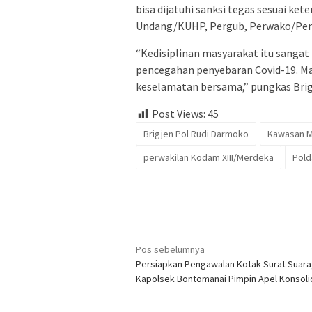
bisa dijatuhi sanksi tegas sesuai ke
Undang/KUHP, Pergub, Perwako/Perb
“Kedisiplinan masyarakat itu sangat
pencegahan penyebaran Covid-19. Ma
keselamatan bersama,” pungkas Bri
Post Views:
45
Brigjen Pol Rudi Darmoko
Kawasan 
perwakilan Kodam XIII/Merdeka
Pold
Navigasi
Pos sebelumnya
Persiapkan Pengawalan Kotak Surat Suara
pos
Kapolsek Bontomanai Pimpin Apel Konsoli