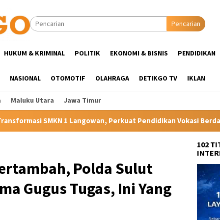
Pencarian
HUKUM & KRIMINAL
POLITIK
EKONOMI & BISNIS
PENDIDIKAN
NASIONAL
OTOMOTIF
OLAHRAGA
DETIKGO TV
IKLAN
a
Maluku Utara
Jawa Timur
an, Perkuat Pendidikan Vokasi Berdaya Saing di Kampung Halama
102 T
INTER
Bertambah, Polda Sulut
ma Gugus Tugas, Ini Yang