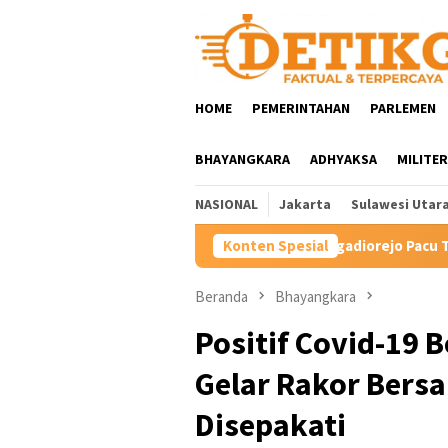
Loncat
ke
konten
HOME
PEMERINTAHAN
PARLEMEN
BHAYANGKARA
ADHYAKSA
MILITER
NASIONAL
Jakarta
Sulawesi Utar
Hartini Ngadiorejo Pacu Transformasi SMKN 1 Langow
Konten Spesial
Beranda
Bhayangkara
Positif Covid-19 
Gelar Rakor Bersa
Disepakati