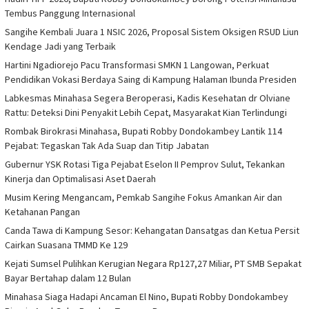
Tembus Panggung Internasional
Sangihe Kembali Juara 1 NSIC 2026, Proposal Sistem Oksigen RSUD Liun
Kendage Jadi yang Terbaik
Hartini Ngadiorejo Pacu Transformasi SMKN 1 Langowan, Perkuat
Pendidikan Vokasi Berdaya Saing di Kampung Halaman Ibunda Presiden
Labkesmas Minahasa Segera Beroperasi, Kadis Kesehatan dr Olviane
Rattu: Deteksi Dini Penyakit Lebih Cepat, Masyarakat Kian Terlindungi
Rombak Birokrasi Minahasa, Bupati Robby Dondokambey Lantik 114
Pejabat: Tegaskan Tak Ada Suap dan Titip Jabatan
Gubernur YSK Rotasi Tiga Pejabat Eselon II Pemprov Sulut, Tekankan
Kinerja dan Optimalisasi Aset Daerah
Musim Kering Mengancam, Pemkab Sangihe Fokus Amankan Air dan
Ketahanan Pangan
Canda Tawa di Kampung Sesor: Kehangatan Dansatgas dan Ketua Persit
Cairkan Suasana TMMD Ke 129
Kejati Sumsel Pulihkan Kerugian Negara Rp127,27 Miliar, PT SMB Sepakat
Bayar Bertahap dalam 12 Bulan
Minahasa Siaga Hadapi Ancaman El Nino, Bupati Robby Dondokambey