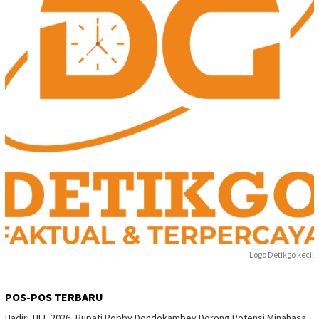
Logo Detikgo kecil
POS-POS TERBARU
Hadiri TIFF 2026, Bupati Robby Dondokambey Dorong Potensi Minahasa