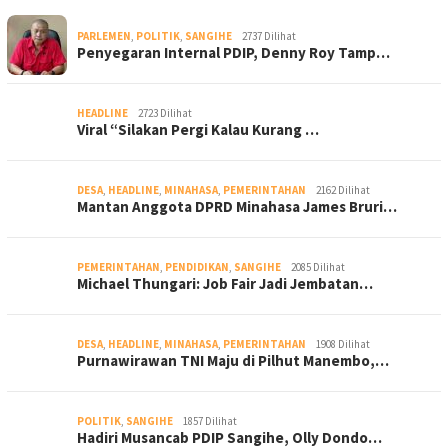
PARLEMEN
,
POLITIK
,
SANGIHE
2737 Dilihat
Penyegaran Internal PDIP, Denny Roy Tamp…
HEADLINE
2723 Dilihat
Viral “Silakan Pergi Kalau Kurang …
DESA
,
HEADLINE
,
MINAHASA
,
PEMERINTAHAN
2162 Dilihat
Mantan Anggota DPRD Minahasa James Bruri…
PEMERINTAHAN
,
PENDIDIKAN
,
SANGIHE
2085 Dilihat
Michael Thungari: Job Fair Jadi Jembatan…
DESA
,
HEADLINE
,
MINAHASA
,
PEMERINTAHAN
1908 Dilihat
Purnawirawan TNI Maju di Pilhut Manembo,…
POLITIK
,
SANGIHE
1857 Dilihat
Hadiri Musancab PDIP Sangihe, Olly Dondo…