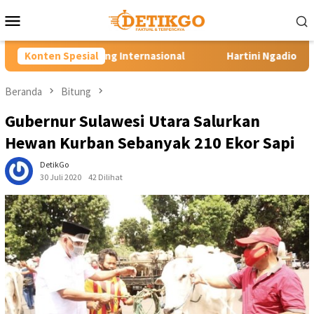
Loncat
Menu
ke
Mobile
konten
nternasional
Konten Spesial
Hartini Ngadiorejo Pacu Transformasi SMKN
Beranda
Bitung
Gubernur Sulawesi Utara Salurkan
Hewan Kurban Sebanyak 210 Ekor Sapi
DetikGo
30 Juli 2020
42 Dilihat