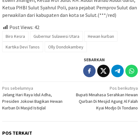
Edwin Silangen, Ketua MUI Sulut KH. Abdul Wahab Abdul Gafur,
Ketua PHBI Sulut Syahrul Poli, para pejabat Pemprov Sulut dan
perwakilan dari kabupaten dan kota se Sulut.(***/red)
Post Views:
42
Biro Kesra
Gubernur Sulawesi Utara
Hewan kurban
Kartika Devi Tanos
Olly Dondokambey
SEBARKAN
Navigasi
Pos sebelumnya
Pos berikutnya
Jelang Hari Raya Idul Adha,
Bupati Minahasa Serahkan Hewan
pos
Presiden Jokowi Bagikan Hewan
Qurban Di Mesjid Agung Al Falah
Kurban Di Masjid Istiqlal
Kyai Modjo Di Tondano
POS TERKAIT