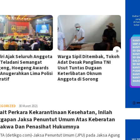
»
lri Ajak Seluruh Anggota
Warga Sipil Ditembak, Tokoh
INAKO
i Teladani Semangat
Adat Desak Panglima TNI
Infras
eng, Hoegeng Awards
Usut Tuntas Dugaan
Kejati
 Anugerahkan Lima Polisi
Keterlibatan Oknum
Desak 
ratif
Anggota di Sorong
Kontra
EGORIZED
DetikGo
30 Maret 2021
ait Perkara Kekarantinaan Kesehatan, Inilah
gapan Jaksa Penuntut Umum Atas Keberatan
akwa Dan Penasihat Hukumnya
TA (detikgo.com)-Jaksa Penuntut Umum (JPU) pada Jaksa Agung