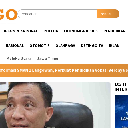
Pencarian
HUKUM & KRIMINAL
POLITIK
EKONOMI & BISNIS
PENDIDIKAN
NASIONAL
OTOMOTIF
OLAHRAGA
DETIKGO TV
IKLAN
a
Maluku Utara
Jawa Timur
wan, Perkuat Pendidikan Vokasi Berdaya Saing di Kampung Halam
102 T
INTER