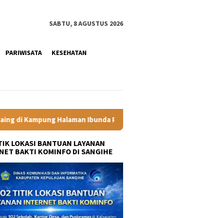
SABTU, 8 AGUSTUS 2026
PARIWISATA
KESEHATAN
an Ibunda Presiden
Labkesmas Minahasa Segera Beroperas
ITIK LOKASI BANTUAN LAYANAN
NET BAKTI KOMINFO DI SANGIHE