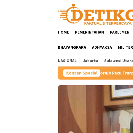
Loncat
ke
konten
HOME
PEMERINTAHAN
PARLEMEN
BHAYANGKARA
ADHYAKSA
MILITER
NASIONAL
Jakarta
Sulawesi Utar
Hartini Ngadiorejo Pacu Transformasi SMKN 1 Lango
Konten Spesial