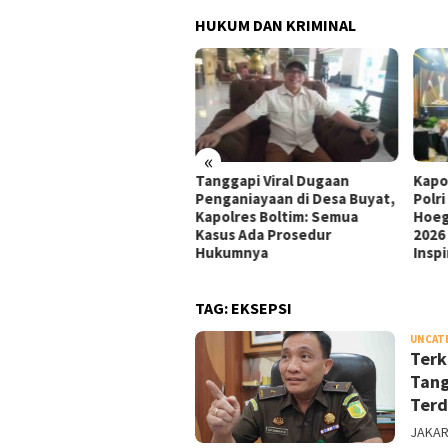
HUKUM DAN KRIMINAL
«
ati Sumsel Pulihkan
Tanggapi Viral Dugaan
Kapo
ugian Negara Rp127,27
Penganiayaan di Desa Buyat,
Polr
iar, PT SMB Sepakat Bayar
Kapolres Boltim: Semua
Hoeg
tahap dalam 12 Bulan
Kasus Ada Prosedur
2026
Hukumnya
Inspi
TAG:
EKSEPSI
UNCAT
Terk
Tang
Terd
JAKAR