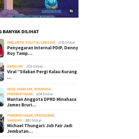
G BANYAK DILIHAT
PARLEMEN
,
POLITIK
,
SANGIHE
2735 Dilihat
Penyegaran Internal PDIP, Denny
Roy Tamp…
HEADLINE
2718 Dilihat
Viral “Silakan Pergi Kalau Kurang
…
DESA
,
HEADLINE
,
MINAHASA
,
PEMERINTAHAN
2154 Dilihat
Mantan Anggota DPRD Minahasa
James Bruri…
PEMERINTAHAN
,
PENDIDIKAN
,
SANGIHE
2082 Dilihat
Michael Thungari: Job Fair Jadi
Jembatan…