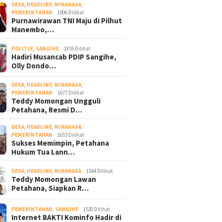
DESA
,
HEADLINE
,
MINAHASA
,
PEMERINTAHAN
1906 Dilihat
Purnawirawan TNI Maju di Pilhut
Manembo,…
POLITIK
,
SANGIHE
1855 Dilihat
Hadiri Musancab PDIP Sangihe,
Olly Dondo…
DESA
,
HEADLINE
,
MINAHASA
,
PEMERINTAHAN
1677 Dilihat
Teddy Momongan Ungguli
Petahana, Resmi D…
DESA
,
HEADLINE
,
MINAHASA
,
PEMERINTAHAN
1653 Dilihat
Sukses Memimpin, Petahana
Hukum Tua Lann…
DESA
,
HEADLINE
,
MINAHASA
1544 Dilihat
Teddy Momongan Lawan
Petahana, Siapkan R…
PEMERINTAHAN
,
SANGIHE
1520 Dilihat
Internet BAKTI Kominfo Hadir di