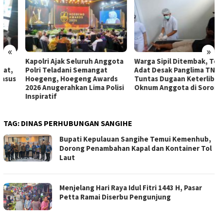
«
»
Kapolri Ajak Seluruh Anggota
Warga Sipil Ditembak, Tokoh
Polri Teladani Semangat
Adat Desak Panglima TNI Usut
Hoegeng, Hoegeng Awards
Tuntas Dugaan Keterlibatan
2026 Anugerahkan Lima Polisi
Oknum Anggota di Sorong
Inspiratif
TAG:
DINAS PERHUBUNGAN SANGIHE
Bupati Kepulauan Sangihe Temui Kemenhub,
Dorong Penambahan Kapal dan Kontainer Tol
Laut
Menjelang Hari Raya Idul Fitri 1443 H, Pasar
Petta Ramai Diserbu Pengunjung