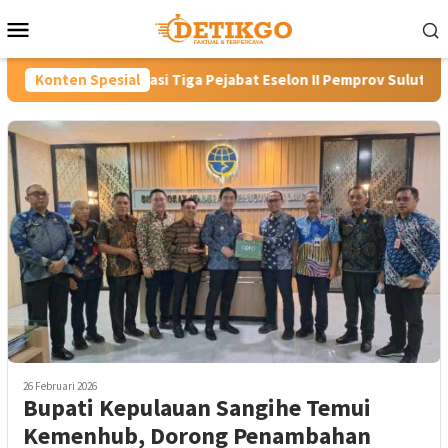
Loncat
Menu
ke
Mobile
konten
tasi Tiga Pejabat Eselon II Pemprov Sulut, Tekankan Kinerja dan
Konten Spesial
26 Februari 2026
Bupati Kepulauan Sangihe Temui
Kemenhub, Dorong Penambahan