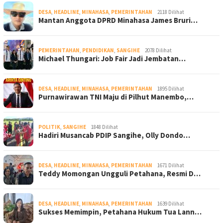
DESA
,
HEADLINE
,
MINAHASA
,
PEMERINTAHAN
2118 Dilihat
Mantan Anggota DPRD Minahasa James Bruri…
PEMERINTAHAN
,
PENDIDIKAN
,
SANGIHE
2078 Dilihat
Michael Thungari: Job Fair Jadi Jembatan…
DESA
,
HEADLINE
,
MINAHASA
,
PEMERINTAHAN
1895 Dilihat
Purnawirawan TNI Maju di Pilhut Manembo,…
POLITIK
,
SANGIHE
1848 Dilihat
Hadiri Musancab PDIP Sangihe, Olly Dondo…
DESA
,
HEADLINE
,
MINAHASA
,
PEMERINTAHAN
1671 Dilihat
Teddy Momongan Ungguli Petahana, Resmi D…
DESA
,
HEADLINE
,
MINAHASA
,
PEMERINTAHAN
1639 Dilihat
Sukses Memimpin, Petahana Hukum Tua Lann…