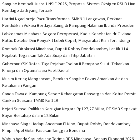
Sangihe Kembali Juara 1 NSIC 2026, Proposal Sistem Oksigen RSUD Liun
Kendage Jadi yang Terbaik
Hartini Ngadiorejo Pacu Transformasi SMKN 1 Langowan, Perkuat
Pendidikan Vokasi Berdaya Saing di Kampung Halaman Ibunda Presiden
Labkesmas Minahasa Segera Beroperasi, Kadis Kesehatan dr Olviane
Rattu: Deteksi Dini Penyakit Lebih Cepat, Masyarakat Kian Terlindungi
Rombak Birokrasi Minahasa, Bupati Robby Dondokambey Lantik 114
Pejabat: Tegaskan Tak Ada Suap dan Titip Jabatan
Gubernur YSK Rotasi Tiga Pejabat Eselon II Pemprov Sulut, Tekankan
Kinerja dan Optimalisasi Aset Daerah
Musim Kering Mengancam, Pemkab Sangihe Fokus Amankan Air dan
Ketahanan Pangan
Canda Tawa di Kampung Sesor: Kehangatan Dansatgas dan Ketua Persit
Cairkan Suasana TMMD Ke 129
Kejati Sumsel Pulihkan Kerugian Negara Rp127,27 Miliar, PT SMB Sepakat
Bayar Bertahap dalam 12 Bulan
Minahasa Siaga Hadapi Ancaman El Nino, Bupati Robby Dondokambey
Pimpin Apel Gelar Pasukan Tanggap Bencana
Wabup Vanda Sarundajang Terima BPS Minahasa, Sensus Ekonomi 2026