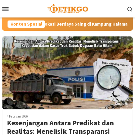
Loncat
Menu
ke
Mobile
konten
Vokasi Berdaya Saing di Kampung Halaman Ibunda Presiden
Konten Spesial
4 Februari 2026
Kesenjangan Antara Predikat dan
Realitas: Menelisik Transparansi