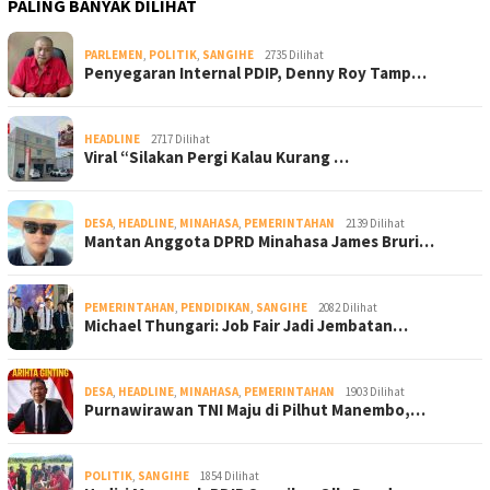
PALING BANYAK DILIHAT
PARLEMEN
,
POLITIK
,
SANGIHE
2735 Dilihat
Penyegaran Internal PDIP, Denny Roy Tamp…
HEADLINE
2717 Dilihat
Viral “Silakan Pergi Kalau Kurang …
DESA
,
HEADLINE
,
MINAHASA
,
PEMERINTAHAN
2139 Dilihat
Mantan Anggota DPRD Minahasa James Bruri…
PEMERINTAHAN
,
PENDIDIKAN
,
SANGIHE
2082 Dilihat
Michael Thungari: Job Fair Jadi Jembatan…
DESA
,
HEADLINE
,
MINAHASA
,
PEMERINTAHAN
1903 Dilihat
Purnawirawan TNI Maju di Pilhut Manembo,…
POLITIK
,
SANGIHE
1854 Dilihat