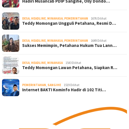
Hadiri Musancab PDIP Sangihe, Olly Dondo…
DESA
,
HEADLINE
,
MINAHASA
,
PEMERINTAHAN
1676 Dilihat
Teddy Momongan Ungguli Petahana, Resmi D…
DESA
,
HEADLINE
,
MINAHASA
,
PEMERINTAHAN
1649 Dilihat
Sukses Memimpin, Petahana Hukum Tua Lann…
DESA
,
HEADLINE
,
MINAHASA
1543 Dilihat
Teddy Momongan Lawan Petahana, Siapkan R…
PEMERINTAHAN
,
SANGIHE
1519 Dilihat
Internet BAKTI Kominfo Hadir di 102 Titi…