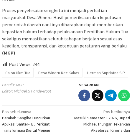
Proses penyelesaian sengketa ini menjadi perhatian
masyarakat Desa Wineru. Hasil pemeriksaan dan keputusan
pemerintah daerah nantinya diharapkan dapat memberikan
kepastian hukum terhadap pelaksanaan Pemilihan Hukum Tua
sekaligus memastikan seluruh tahapan berjalan sesuai asas
keadilan, transparansi, dan ketentuan peraturan yang berlaku.
(MGP)
Post Views:
244
Calon Hkm Tua
Desa Wineru Kec Kakas
Herman Supriatna SIP
Penulis: MGP
SEBARKAN
Editor: Michael.G Pande-Iroot
Navigasi
Pos sebelumnya
Pos berikutnya
Pemkab Sangihe Luncurkan
Masuki Semester II 2026, Bupati
pos
Aplikasi Santer-TB, Perkuat
Michael Thungari Tekankan
Transformasi Digital Menuju
Akselerasi Kinerja dan