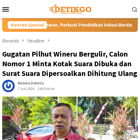
Loncat
Menu
ke
Mobile
konten
wan, Perkuat Pendidikan Vokasi Berdaya Saing di Kampung Halam
Konten Spesial
Beranda
Headline
Gugatan Pilhut Wineru Bergulir, Calon
Nomor 1 Minta Kotak Suara Dibuka dan
Surat Suara Dipersoalkan Dihitung Ulang
Redaksi DetikGo
7 Juli 2026
244 Dilihat