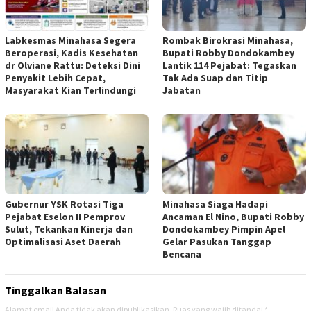
Labkesmas Minahasa Segera
Rombak Birokrasi Minahasa,
Beroperasi, Kadis Kesehatan
Bupati Robby Dondokambey
dr Olviane Rattu: Deteksi Dini
Lantik 114 Pejabat: Tegaskan
Penyakit Lebih Cepat,
Tak Ada Suap dan Titip
Masyarakat Kian Terlindungi
Jabatan
Gubernur YSK Rotasi Tiga
Minahasa Siaga Hadapi
Pejabat Eselon II Pemprov
Ancaman El Nino, Bupati Robby
Sulut, Tekankan Kinerja dan
Dondokambey Pimpin Apel
Optimalisasi Aset Daerah
Gelar Pasukan Tanggap
Bencana
Tinggalkan Balasan
Alamat email Anda tidak akan dipublikasikan.
Ruas yang wajib ditandai
*