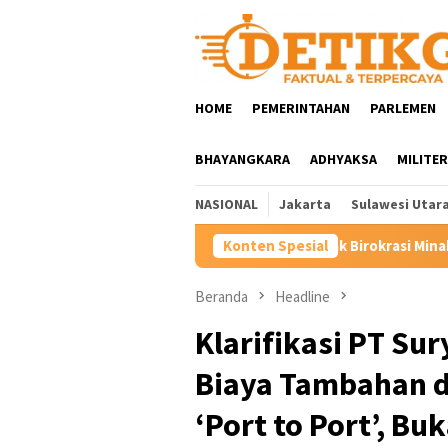
Loncat
ke
konten
HOME
PEMERINTAHAN
PARLEMEN
BHAYANGKARA
ADHYAKSA
MILITER
NASIONAL
Jakarta
Sulawesi Utar
Rombak Birokrasi Minahasa, Bupati Robby Do
Konten Spesial
Beranda
Headline
Klarifikasi PT Su
Biaya Tambahan d
‘Port to Port’, B