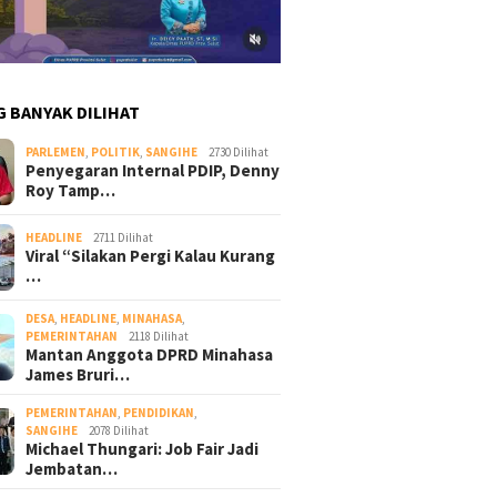
G BANYAK DILIHAT
PARLEMEN
,
POLITIK
,
SANGIHE
2730 Dilihat
Penyegaran Internal PDIP, Denny
Roy Tamp…
HEADLINE
2711 Dilihat
Viral “Silakan Pergi Kalau Kurang
…
DESA
,
HEADLINE
,
MINAHASA
,
PEMERINTAHAN
2118 Dilihat
Mantan Anggota DPRD Minahasa
James Bruri…
PEMERINTAHAN
,
PENDIDIKAN
,
SANGIHE
2078 Dilihat
Michael Thungari: Job Fair Jadi
Jembatan…