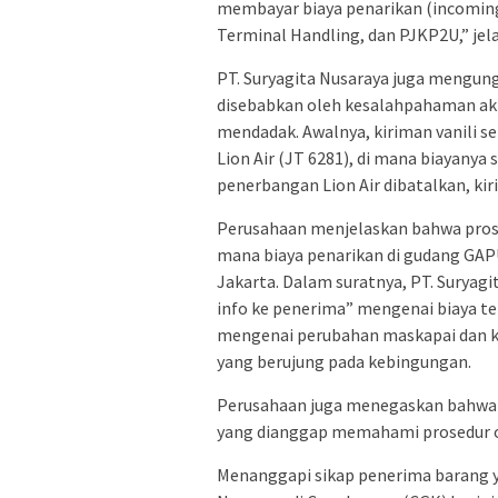
membayar biaya penarikan (incoming
Terminal Handling, dan PJKP2U,” jela
PT. Suryagita Nusaraya juga mengun
disebabkan oleh kesalahpahaman ak
mendadak. Awalnya, kiriman vanili s
Lion Air (JT 6281), di mana biayany
penerbangan Lion Air dibatalkan, kir
Perusahaan menjelaskan bahwa prose
mana biaya penarikan di gudang GAP
Jakarta. Dalam suratnya, PT. Surya
info ke penerima” mengenai biaya t
mengenai perubahan maskapai dan k
yang berujung pada kebingungan.
Perusahaan juga menegaskan bahwa B
yang dianggap memahami prosedur o
Menanggapi sikap penerima barang y