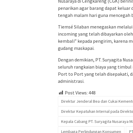
Nusaraya di Cengkareng (CGK) berini
penarikan agar barang dapat keluar d
tengah malam hari guna mencegah bi
Tiemsé Silaban menegaskan melalu
incoming yang telah dibayarkan oleh 
kembali” kepada pengirim, karena me
gudang maskapai.
Dengan demikian, PT. Suryagita Nus
seluruh rangkaian biaya yang timbul
Port to Port yang telah disepakati,
administrasi.
Post Views:
448
Direktur Jenderal Bea dan Cukai Kement
Direktur Kepatuhan Internal pada Direkt
Kepala Cabang PT. Suryagita Nusaraya 
Lembaga Perlindungan Konsumen
PT