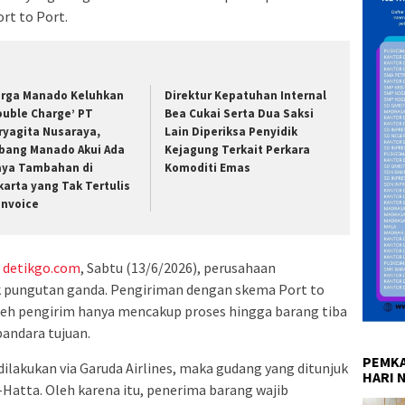
rt to Port.
rga Manado Keluhkan
Direktur Kepatuhan Internal
ouble Charge’ PT
Bea Cukai Serta Dua Saksi
ryagita Nusaraya,
Lain Diperiksa Penyidik
bang Manado Akui Ada
Kejagung Terkait Perkara
aya Tambahan di
Komoditi Emas
karta yang Tak Tertulis
 Invoice
a
detikgo.com
, Sabtu (13/6/2026), perusahaan
k pungutan ganda. Pengiriman dengan skema Port to
oleh pengirim hanya mencakup proses hingga barang tiba
andara tujuan.
PEMKA
dilakukan via Garuda Airlines, maka gudang yang ditunjuk
HARI 
Hatta. Oleh karena itu, penerima barang wajib