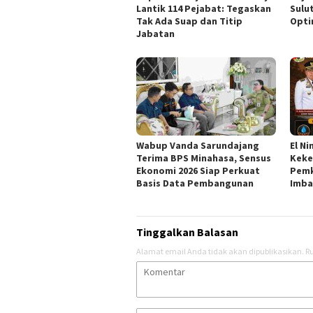
Lantik 114 Pejabat: Tegaskan
Sulu
Tak Ada Suap dan Titip
Opti
Jabatan
Wabup Vanda Sarundajang
El N
Terima BPS Minahasa, Sensus
Keke
Ekonomi 2026 Siap Perkuat
Pemk
Basis Data Pembangunan
Imba
Tinggalkan Balasan
Alamat email Anda tidak akan dipublikasikan.
Ru