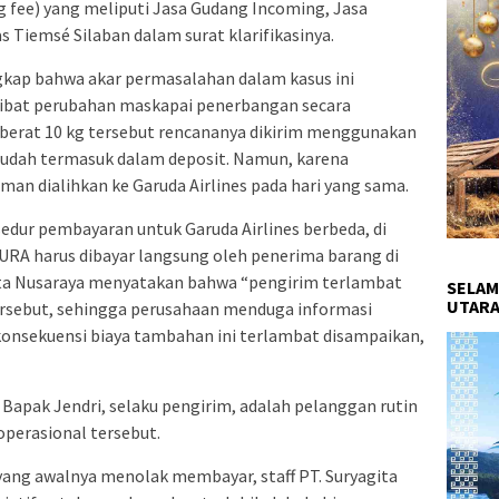
 fee) yang meliputi Jasa Gudang Incoming, Jasa
s Tiemsé Silaban dalam surat klarifikasinya.
gkap bahwa akar permasalahan dalam kasus ini
ibat perubahan maskapai penerbangan secara
eberat 10 kg tersebut rencananya dikirim menggunakan
a sudah termasuk dalam deposit. Namun, karena
iman dialihkan ke Garuda Airlines pada hari yang sama.
dur pembayaran untuk Garuda Airlines berbeda, di
URA harus dibayar langsung oleh penerima barang di
gita Nusaraya menyatakan bahwa “pengirim terlambat
SELAM
UTARA
ersebut, sehingga perusahaan menduga informasi
onsekuensi biaya tambahan ini terlambat disampaikan,
apak Jendri, selaku pengirim, adalah pelanggan rutin
perasional tersebut.
ang awalnya menolak membayar, staff PT. Suryagita