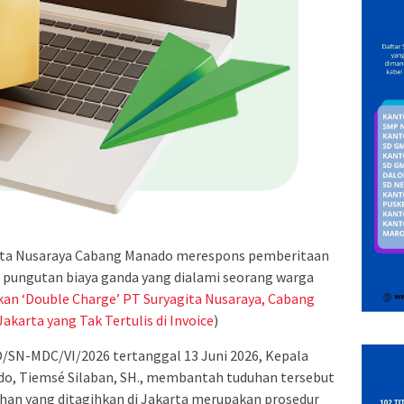
ita Nusaraya Cabang Manado merespons pemberitaan
u pungutan biaya ganda yang dialami seorang warga
an ‘Double Charge’ PT Suryagita Nusaraya, Cabang
karta yang Tak Tertulis di Invoice
)
O/SN-MDC/VI/2026 tertanggal 13 Juni 2026, Kepala
do, Tiemsé Silaban, SH., membantah tuduhan tersebut
an yang ditagihkan di Jakarta merupakan prosedur