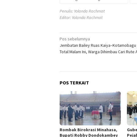
Penulis: Yolanda Rachmat
Editor: Yolanda Rachmat
Navigasi
Pos sebelumnya
Jembatan Bailey Ruas Kaiya–Kotamobagu 
pos
Total Malam Ini, Warga Dihimbau Cari Rute A
POS TERKAIT
Rombak Birokrasi Minahasa,
Gube
Bupati Robby Dondokambey
Peja