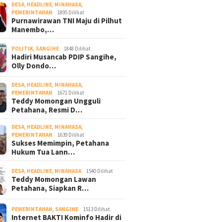
DESA
,
HEADLINE
,
MINAHASA
,
PEMERINTAHAN
1895 Dilihat
Purnawirawan TNI Maju di Pilhut
Manembo,…
POLITIK
,
SANGIHE
1848 Dilihat
Hadiri Musancab PDIP Sangihe,
Olly Dondo…
DESA
,
HEADLINE
,
MINAHASA
,
PEMERINTAHAN
1671 Dilihat
Teddy Momongan Ungguli
Petahana, Resmi D…
DESA
,
HEADLINE
,
MINAHASA
,
PEMERINTAHAN
1639 Dilihat
Sukses Memimpin, Petahana
Hukum Tua Lann…
DESA
,
HEADLINE
,
MINAHASA
1540 Dilihat
Teddy Momongan Lawan
Petahana, Siapkan R…
PEMERINTAHAN
,
SANGIHE
1513 Dilihat
Internet BAKTI Kominfo Hadir di