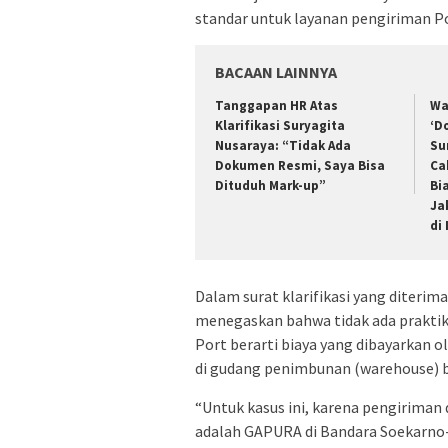
standar untuk layanan pengiriman Po
BACAAN LAINNYA
Tanggapan HR Atas
Wa
Klarifikasi Suryagita
‘D
Nusaraya: “Tidak Ada
Su
Dokumen Resmi, Saya Bisa
Ca
Dituduh Mark-up”
Bi
Ja
di
Dalam surat klarifikasi yang diterim
menegaskan bahwa tidak ada prakti
Port berarti biaya yang dibayarkan 
di gudang penimbunan (warehouse) b
“Untuk kasus ini, karena pengiriman 
adalah GAPURA di Bandara Soekarno-