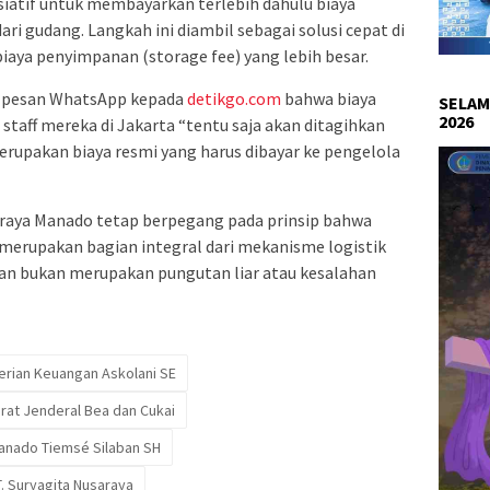
siatif untuk membayarkan terlebih dahulu biaya
ari gudang. Langkah ini diambil sebagai solusi cepat di
aya penyimpanan (storage fee) yang lebih besar.
i pesan WhatsApp kepada
detikgo.com
bahwa biaya
SELAM
2026
staff mereka di Jakarta “tentu saja akan ditagihkan
rupakan biaya resmi yang harus dibayar ke pengelola
araya Manado tetap berpegang pada prinsip bahwa
 merupakan bagian integral dari mekanisme logistik
 dan bukan merupakan pungutan liar atau kesalahan
erian Keuangan Askolani SE
orat Jenderal Bea dan Cukai
Manado Tiemsé Silaban SH
. Suryagita Nusaraya