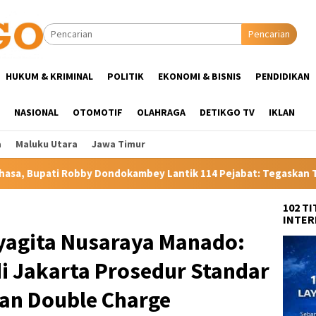
Pencarian
HUKUM & KRIMINAL
POLITIK
EKONOMI & BISNIS
PENDIDIKAN
NASIONAL
OTOMOTIF
OLAHRAGA
DETIKGO TV
IKLAN
a
Maluku Utara
Jawa Timur
ndokambey Lantik 114 Pejabat: Tegaskan Tak Ada Suap dan Titip
102 T
INTER
ryagita Nusaraya Manado:
i Jakarta Prosedur Standar
ukan Double Charge