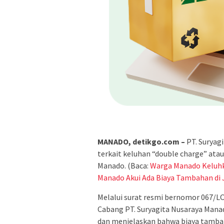
MANADO, detikgo.com –
PT. Suryag
terkait keluhan “double charge” ata
Manado. (Baca:
Warga Manado Keluhk
Manado Akui Ada Biaya Tambahan di Ja
Melalui surat resmi bernomor 067/L
Cabang PT. Suryagita Nusaraya Mana
dan menjelaskan bahwa biaya tambah