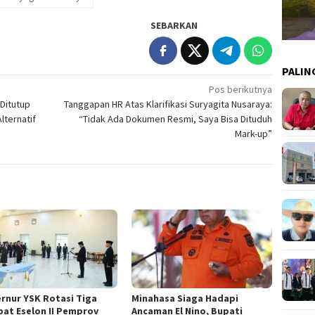
SEBARKAN
PALIN
Pos berikutnya
Ditutup
Tanggapan HR Atas Klarifikasi Suryagita Nusaraya:
lternatif
“Tidak Ada Dokumen Resmi, Saya Bisa Dituduh
Mark-up”
rnur YSK Rotasi Tiga
Minahasa Siaga Hadapi
bat Eselon II Pemprov
Ancaman El Nino, Bupati