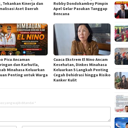
t, Tekankan Kinerja dan
Robby Dondokambey Pimpin
malisasi Aset Daerah
Apel Gelar Pasukan Tanggap
Bencana
ino Picu Ancaman
Cuaca Ekstrem El Nino Ancam
ringan dan Karhutla,
Kesehatan, Dinkes Minahasa
ab Minahasa Keluarkan
Keluarkan 5 Langkah Penting
uan Penting untuk Warga
Cegah Dehidrasi hingga Risiko
Kanker Kulit
as yang wajib ditandai
*