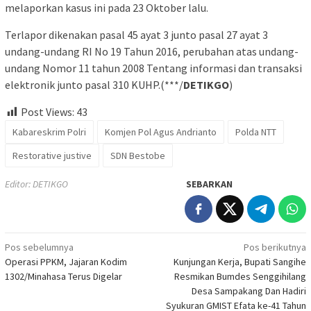
melaporkan kasus ini pada 23 Oktober lalu.
Terlapor dikenakan pasal 45 ayat 3 junto pasal 27 ayat 3
undang-undang RI No 19 Tahun 2016, perubahan atas undang-
undang Nomor 11 tahun 2008 Tentang informasi dan transaksi
elektronik junto pasal 310 KUHP.(***/
DETIKGO
)
Post Views:
43
Kabareskrim Polri
Komjen Pol Agus Andrianto
Polda NTT
Restorative justive
SDN Bestobe
Editor: DETIKGO
SEBARKAN
Navigasi
Pos sebelumnya
Pos berikutnya
Operasi PPKM, Jajaran Kodim
Kunjungan Kerja, Bupati Sangihe
pos
1302/Minahasa Terus Digelar
Resmikan Bumdes Senggihilang
Desa Sampakang Dan Hadiri
Syukuran GMIST Efata ke-41 Tahun