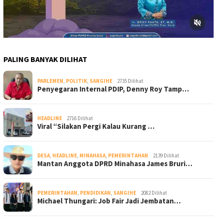
PALING BANYAK DILIHAT
PARLEMEN
,
POLITIK
,
SANGIHE
2735 Dilihat
Penyegaran Internal PDIP, Denny Roy Tamp…
HEADLINE
2716 Dilihat
Viral “Silakan Pergi Kalau Kurang …
DESA
,
HEADLINE
,
MINAHASA
,
PEMERINTAHAN
2139 Dilihat
Mantan Anggota DPRD Minahasa James Bruri…
PEMERINTAHAN
,
PENDIDIKAN
,
SANGIHE
2082 Dilihat
Michael Thungari: Job Fair Jadi Jembatan…