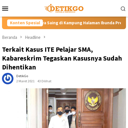
Loncat
Menu
ke
Mobile
konten
ya Saing di Kampung Halaman Ibunda Presiden
Konten Spesial
Labkesmas 
Beranda
Headline
Terkait Kasus ITE Pelajar SMA,
Kabareskrim Tegaskan Kasusnya Sudah
Dihentikan
DetikGo
2 Maret 2021
43 Dilihat