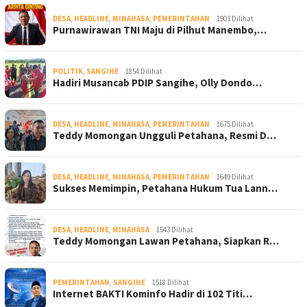
DESA
,
HEADLINE
,
MINAHASA
,
PEMERINTAHAN
1903 Dilihat
Purnawirawan TNI Maju di Pilhut Manembo,…
POLITIK
,
SANGIHE
1854 Dilihat
Hadiri Musancab PDIP Sangihe, Olly Dondo…
DESA
,
HEADLINE
,
MINAHASA
,
PEMERINTAHAN
1675 Dilihat
Teddy Momongan Ungguli Petahana, Resmi D…
DESA
,
HEADLINE
,
MINAHASA
,
PEMERINTAHAN
1649 Dilihat
Sukses Memimpin, Petahana Hukum Tua Lann…
DESA
,
HEADLINE
,
MINAHASA
1543 Dilihat
Teddy Momongan Lawan Petahana, Siapkan R…
PEMERINTAHAN
,
SANGIHE
1518 Dilihat
Internet BAKTI Kominfo Hadir di 102 Titi…