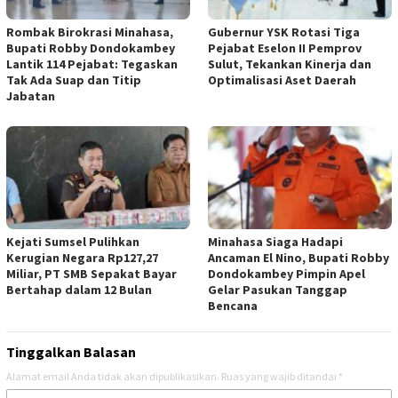
Rombak Birokrasi Minahasa,
Gubernur YSK Rotasi Tiga
Bupati Robby Dondokambey
Pejabat Eselon II Pemprov
Lantik 114 Pejabat: Tegaskan
Sulut, Tekankan Kinerja dan
Tak Ada Suap dan Titip
Optimalisasi Aset Daerah
Jabatan
Kejati Sumsel Pulihkan
Minahasa Siaga Hadapi
Kerugian Negara Rp127,27
Ancaman El Nino, Bupati Robby
Miliar, PT SMB Sepakat Bayar
Dondokambey Pimpin Apel
Bertahap dalam 12 Bulan
Gelar Pasukan Tanggap
Bencana
Tinggalkan Balasan
Alamat email Anda tidak akan dipublikasikan.
Ruas yang wajib ditandai
*