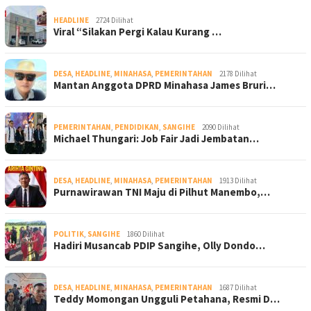
HEADLINE
2724 Dilihat
Viral “Silakan Pergi Kalau Kurang …
DESA
,
HEADLINE
,
MINAHASA
,
PEMERINTAHAN
2178 Dilihat
Mantan Anggota DPRD Minahasa James Bruri…
PEMERINTAHAN
,
PENDIDIKAN
,
SANGIHE
2090 Dilihat
Michael Thungari: Job Fair Jadi Jembatan…
DESA
,
HEADLINE
,
MINAHASA
,
PEMERINTAHAN
1913 Dilihat
Purnawirawan TNI Maju di Pilhut Manembo,…
POLITIK
,
SANGIHE
1860 Dilihat
Hadiri Musancab PDIP Sangihe, Olly Dondo…
DESA
,
HEADLINE
,
MINAHASA
,
PEMERINTAHAN
1687 Dilihat
Teddy Momongan Ungguli Petahana, Resmi D…