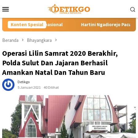
Loncat
Menu
ke
Mobile
konten
nal
Konten Spesial
Hartini Ngadiorejo Pacu Transformasi SMKN 1 Lango
Beranda
Bhayangkara
Operasi Lilin Samrat 2020 Berakhir,
Polda Sulut Dan Jajaran Berhasil
Amankan Natal Dan Tahun Baru
Detikgo
5 Januari 2021
40 Dilihat