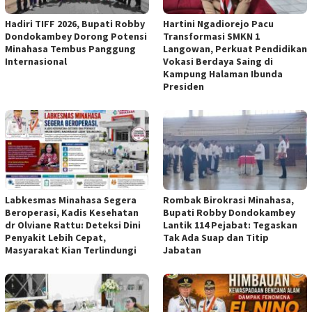
Hadiri TIFF 2026, Bupati Robby
Hartini Ngadiorejo Pacu
Dondokambey Dorong Potensi
Transformasi SMKN 1
Minahasa Tembus Panggung
Langowan, Perkuat Pendidikan
Internasional
Vokasi Berdaya Saing di
Kampung Halaman Ibunda
Presiden
Labkesmas Minahasa Segera
Rombak Birokrasi Minahasa,
Beroperasi, Kadis Kesehatan
Bupati Robby Dondokambey
dr Olviane Rattu: Deteksi Dini
Lantik 114 Pejabat: Tegaskan
Penyakit Lebih Cepat,
Tak Ada Suap dan Titip
Masyarakat Kian Terlindungi
Jabatan