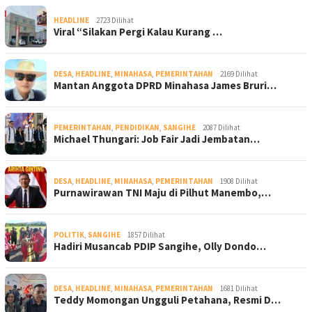
HEADLINE
2723 Dilihat
Viral “Silakan Pergi Kalau Kurang …
DESA
,
HEADLINE
,
MINAHASA
,
PEMERINTAHAN
2169 Dilihat
Mantan Anggota DPRD Minahasa James Bruri…
PEMERINTAHAN
,
PENDIDIKAN
,
SANGIHE
2087 Dilihat
Michael Thungari: Job Fair Jadi Jembatan…
DESA
,
HEADLINE
,
MINAHASA
,
PEMERINTAHAN
1908 Dilihat
Purnawirawan TNI Maju di Pilhut Manembo,…
POLITIK
,
SANGIHE
1857 Dilihat
Hadiri Musancab PDIP Sangihe, Olly Dondo…
DESA
,
HEADLINE
,
MINAHASA
,
PEMERINTAHAN
1681 Dilihat
Teddy Momongan Ungguli Petahana, Resmi D…