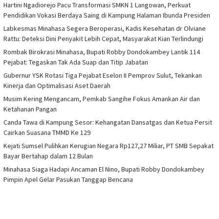
Hartini Ngadiorejo Pacu Transformasi SMKN 1 Langowan, Perkuat
Pendidikan Vokasi Berdaya Saing di Kampung Halaman Ibunda Presiden
Labkesmas Minahasa Segera Beroperasi, Kadis Kesehatan dr Olviane
Rattu: Deteksi Dini Penyakit Lebih Cepat, Masyarakat Kian Terlindungi
Rombak Birokrasi Minahasa, Bupati Robby Dondokambey Lantik 114
Pejabat: Tegaskan Tak Ada Suap dan Titip Jabatan
Gubernur YSK Rotasi Tiga Pejabat Eselon II Pemprov Sulut, Tekankan
Kinerja dan Optimalisasi Aset Daerah
Musim Kering Mengancam, Pemkab Sangihe Fokus Amankan Air dan
Ketahanan Pangan
Canda Tawa di Kampung Sesor: Kehangatan Dansatgas dan Ketua Persit
Cairkan Suasana TMMD Ke 129
Kejati Sumsel Pulihkan Kerugian Negara Rp127,27 Miliar, PT SMB Sepakat
Bayar Bertahap dalam 12 Bulan
Minahasa Siaga Hadapi Ancaman El Nino, Bupati Robby Dondokambey
Pimpin Apel Gelar Pasukan Tanggap Bencana