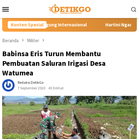
Loncat
Menu
ke
Mobile
konten
g Internasional
Konten Spesial
Hartini Ngadiorejo Pacu Transformasi S
Beranda
Militer
Babinsa Eris Turun Membantu
Pembuatan Saluran Irigasi Desa
Watumea
Redaksi DetikGo
7 September 2020
43 Dilihat